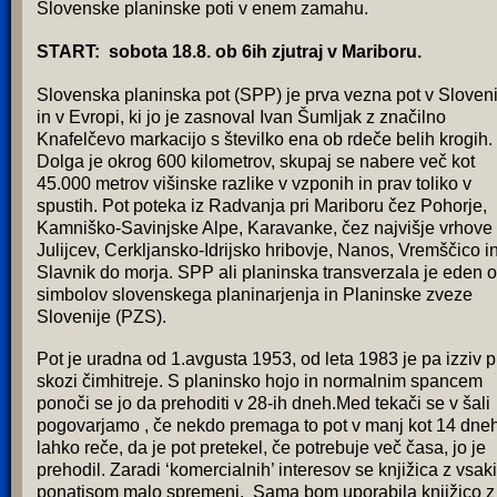
Slovenske planinske poti v enem zamahu.
START: sobota 18.8. ob 6ih zjutraj v Mariboru.
Slovenska planinska pot (SPP) je prva vezna pot v Sloveni
in v Evropi, ki jo je zasnoval Ivan Šumljak z značilno
Knafelčevo markacijo s številko ena ob rdeče belih krogih.
Dolga je okrog 600 kilometrov, skupaj se nabere več kot
45.000 metrov višinske razlike v vzponih in prav toliko v
spustih. Pot poteka iz Radvanja pri Mariboru čez Pohorje,
Kamniško-Savinjske Alpe, Karavanke, čez najvišje vrhove
Julijcev, Cerkljansko-Idrijsko hribovje, Nanos, Vremščico i
Slavnik do morja. SPP ali planinska transverzala je eden 
simbolov slovenskega planinarjenja in Planinske zveze
Slovenije (PZS).
Pot je uradna od 1.avgusta 1953, od leta 1983 je pa izziv pr
skozi čimhitreje. S planinsko hojo in normalnim spancem
ponoči se jo da prehoditi v 28-ih dneh.Med tekači se v šali
pogovarjamo , če nekdo premaga to pot v manj kot 14 dneh
lahko reče, da je pot pretekel, če potrebuje več časa, jo je
prehodil. Zaradi ‘komercialnih’ interesov se knjižica z vsak
ponatisom malo spremeni. Sama bom uporabila knjižico z