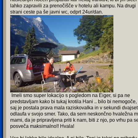
lahko zapravili za prenočišče v hotelu ali kampu. Na drugi
strani ceste pa še javni wc, odprt 24ur/dan.
Imeli smo super lokacijo s pogledom na Eiger, si pa ne
predstavljam kako bi tukaj krotila Hani .. bilo bi nemogoče,
saj je postala prava mala raziskovalka in v sekundi dvajset
odlaufa v svojo smer. Tako, da sem neskončno hvaležna m
mami, da je pripravljena priti k nam, biti z njo, po vrhu pa se
posveča maksimalno!! Hvala!