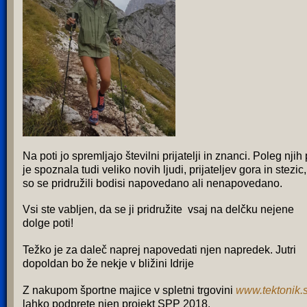
Na poti jo spremljajo številni prijatelji in znanci. Poleg njih
je spoznala tudi veliko novih ljudi, prijateljev gora in stezic,
so se pridružili bodisi napovedano ali nenapovedano.
Vsi ste vabljen, da se ji pridružite vsaj na delčku nejene
dolge poti!
Težko je za daleč naprej napovedati njen napredek. Jutri
dopoldan bo že nekje v bližini Idrije
Z nakupom športne majice v spletni trgovini
www.tektonik.s
lahko podprete njen projekt SPP 2018.