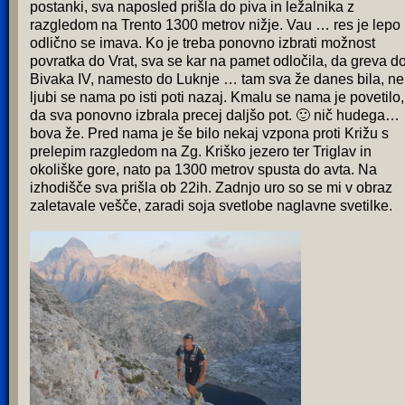
postanki, sva naposled prišla do piva in ležalnika z
razgledom na Trento 1300 metrov nižje. Vau … res je lepo 
odlično se imava. Ko je treba ponovno izbrati možnost
povratka do Vrat, sva se kar na pamet odločila, da greva d
Bivaka IV, namesto do Luknje … tam sva že danes bila, ne
ljubi se nama po isti poti nazaj. Kmalu se nama je povetilo,
da sva ponovno izbrala precej daljšo pot. 🙂 nič hudega…
bova že. Pred nama je še bilo nekaj vzpona proti Križu s
prelepim razgledom na Zg. Kriško jezero ter Triglav in
okoliške gore, nato pa 1300 metrov spusta do avta. Na
izhodišče sva prišla ob 22ih. Zadnjo uro so se mi v obraz
zaletavale vešče, zaradi soja svetlobe naglavne svetilke.