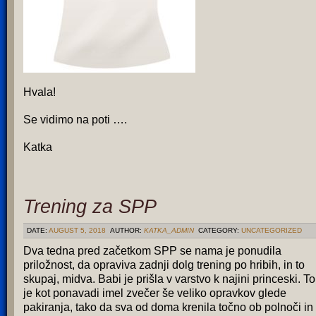
Hvala!
Se vidimo na poti ….
Katka
Trening za SPP
DATE:
AUGUST 5, 2018
AUTHOR:
KATKA_ADMIN
CATEGORY:
UNCATEGORIZED
Dva tedna pred začetkom SPP se nama je ponudila
priložnost, da opraviva zadnji dolg trening po hribih, in to
skupaj, midva. Babi je prišla v varstvo k najini princeski. To
je kot ponavadi imel zvečer še veliko opravkov glede
pakiranja, tako da sva od doma krenila točno ob polnoči in