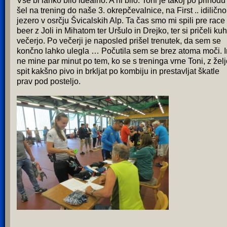
Vse bi lahko bilo idealno. A ni bilo. Toni je takoj po prihodu
šel na trening do naše 3. okrepčevalnice, na First .. idilično
jezero v osrčju Švicalskih Alp. Ta čas smo mi spili pre race
beer z Joli in Mihatom ter Uršulo in Drejko, ter si pričeli kuh
večerjo. Po večerji je naposled prišel trenutek, da sem se
končno lahko ulegla … Počutila sem se brez atoma moči. I
ne mine par minut po tem, ko se s treninga vrne Toni, z žel
spit kakšno pivo in brkljat po kombiju in prestavljat škatle
prav pod posteljo.