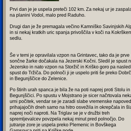
Prvi dan je je uspela preteči 102 km. Za nekaj ur je zaspal
na planini Vodol, malo pred Raduho.
Drugi dan je že premagala večino Kamniško Savinjskih Al
in si nekaj kratkih uric spanja privoščila v koči na Kokrške
sedlu.
Še v temi je opravilala vzpon na Grintavec, tako da je prve
sončne žarke dočakala na Jezerski Kočni. Sledil je spust 
Jezersko in nato vzpon na Storžič in Kriško goro pa nasled
spust do Tržiča. Do polnoči ji je uspelo priti še preko Dobr
in Begunjščice do Zelenice.
Po štirih urah spanca je bila že na poti naprej proti Stolu in
Begunjščici. Po spustu v Mojstrano je sicer načrtovala nek
urni počitek, vendar se je zaradi slabe vremenske napoved
prihajajočih dneh samo na hitro osvežila in okrepčala in šl
naprej noči naproti. Na Triglav se je v družbi treh
spremljevalcev povzpela nekaj minut pred polnočjo. Do
jutranje zore je uspela preko Plemenic in Bovškega
Gamsovca priti na Kriške pode.