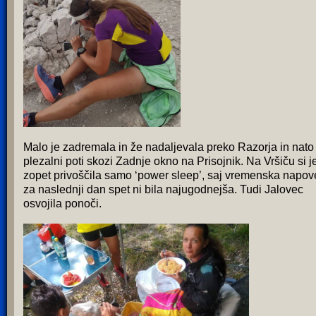
Malo je zadremala in že nadaljevala preko Razorja in nato
plezalni poti skozi Zadnje okno na Prisojnik. Na Vršiču si j
zopet privoščila samo ‘power sleep’, saj vremenska napo
za naslednji dan spet ni bila najugodnejša. Tudi Jalovec
osvojila ponoči.