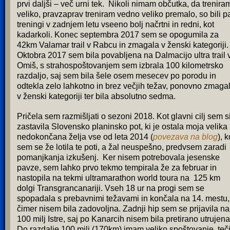
prvi daljši – več urni tek. Nikoli nimam občutka, da trenira
veliko, pravzaprav treniram vedno veliko premalo, so bili p
treningi v zadnjem letu vseeno bolj načrtni in redni, kot
kadarkoli. Konec septembra 2017 sem se opogumila za
42km Valamar trail v Rabcu in zmagala v ženski kategoriji.
Oktobra 2017 sem bila povabljena na Dalmacijo ultra trail 
Omiš, s strahospoštovanjem sem izbrala 100 kilometrsko
razdaljo, saj sem bila šele osem mesecev po porodu in
odtekla zelo lahkotno in brez večjih težav, ponovno zmaga
v ženski kategoriji ter bila absolutno sedma.
Pričela sem razmišljati o sezoni 2018. Kot glavni cilj sem s
zastavila Slovensko planinsko pot, ki je ostala moja velika
nedokončana želja vse od leta 2014 (
povezava na blog
), k
sem se že lotila te poti, a žal neuspešno, predvsem zaradi
pomanjkanja izkušenj. Ker nisem potrebovala jesenske
pavze, sem lahko prvo tekmo tempirala že za februar in
nastopila na tekmi ultramarathon world toura na 125 km
dolgi Transgrancanariji. Vseh 18 ur na progi sem se
spopadala s prebavnimi težavami in končala na 14. mestu,
čimer nisem bila zadovoljna. Zadnji hip sem se prijavila na
100 milj Istre, saj po Kanarcih nisem bila pretirano utrujena
Do razdalje 100 milj (170km) imam veliko spoštovanje, teč