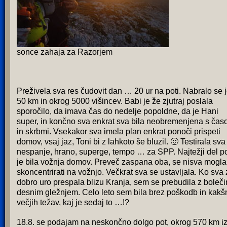
sonce zahaja za Razorjem
Preživela sva res čudovit dan … 20 ur na poti. Nabralo se 
50 km in okrog 5000 višincev. Babi je že zjutraj poslala
sporočilo, da imava čas do nedelje popoldne, da je Hani
super, in končno sva enkrat sva bila neobremenjena s ča
in skrbmi. Vsekakor sva imela plan enkrat ponoči prispeti
domov, vsaj jaz, Toni bi z lahkoto še bluzil. 🙂 Testirala sva
nespanje, hrano, superge, tempo … za SPP. Najtežji del po
je bila vožnja domov. Preveč zaspana oba, se nisva mogla
skoncentrirati na vožnjo. Večkrat sva se ustavljala. Ko sva
dobro uro prespala blizu Kranja, sem se prebudila z boleč
desnim gležnjem. Celo leto sem bila brez poškodb in kakš
večjih težav, kaj je sedaj to …!?
18.8. se podajam na neskončno dolgo pot, okrog 570 km i