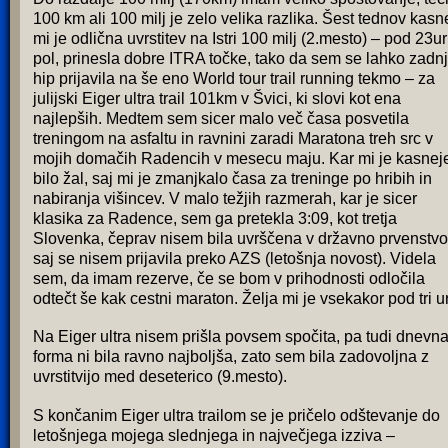
100 km ali 100 milj je zelo velika razlika. Šest tednov kasn
mi je odlična uvrstitev na Istri 100 milj (2.mesto) – pod 23ur
pol, prinesla dobre ITRA točke, tako da sem se lahko zadnj
hip prijavila na še eno World tour trail running tekmo – za
julijski Eiger ultra trail 101km v Švici, ki slovi kot ena
najlepših. Medtem sem sicer malo več časa posvetila
treningom na asfaltu in ravnini zaradi Maratona treh src v
mojih domačih Radencih v mesecu maju. Kar mi je kasnej
bilo žal, saj mi je zmanjkalo časa za treninge po hribih in
nabiranja višincev. V malo težjih razmerah, kar je sicer
klasika za Radence, sem ga pretekla 3:09, kot tretja
Slovenka, čeprav nisem bila uvrščena v državno prvenstvo
saj se nisem prijavila preko AZS (letošnja novost). Videla
sem, da imam rezerve, če se bom v prihodnosti odločila
odtečt še kak cestni maraton. Želja mi je vsekakor pod tri u
Na Eiger ultra nisem prišla povsem spočita, pa tudi dnevn
forma ni bila ravno najboljša, zato sem bila zadovoljna z
uvrstitvijo med deseterico (9.mesto).
S končanim Eiger ultra trailom se je pričelo odštevanje do
letošnjega mojega slednjega in največjega izziva –