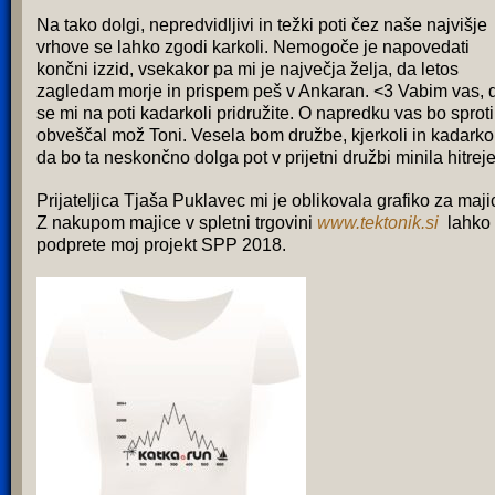
Na tako dolgi, nepredvidljivi in težki poti čez naše najvišje
vrhove se lahko zgodi karkoli. Nemogoče je napovedati
končni izzid, vsekakor pa mi je največja želja, da letos
zagledam morje in prispem peš v Ankaran. <3 Vabim vas, 
se mi na poti kadarkoli pridružite. O napredku vas bo sproti
obveščal mož Toni. Vesela bom družbe, kjerkoli in kadarkol
da bo ta neskončno dolga pot v prijetni družbi minila hitreje
Prijateljica Tjaša Puklavec mi je oblikovala grafiko za maji
Z nakupom majice v spletni trgovini
www.tektonik.si
lahko
podprete moj projekt SPP 2018.