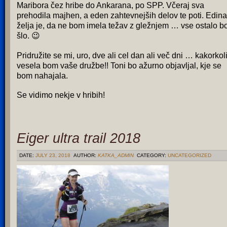
Maribora čez hribe do Ankarana, po SPP. Včeraj sva
prehodila majhen, a eden zahtevnejših delov te poti. Edina
želja je, da ne bom imela težav z gležnjem … vse ostalo b
šlo. 😉
Pridružite se mi, uro, dve ali cel dan ali več dni … kakorkoli
vesela bom vaše družbe!! Toni bo ažurno objavljal, kje se
bom nahajala.
Se vidimo nekje v hribih!
Eiger ultra trail 2018
DATE:
JULY 23, 2018
AUTHOR:
KATKA_ADMIN
CATEGORY:
UNCATEGORIZED