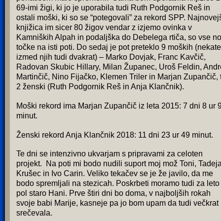
69-imi žigi, ki jo je uporabila tudi Ruth Podgornik Reš in
ostali moški, ki so se “potegovali” za rekord SPP. Najnovej
knjižica im sicer 80 žigov vendar z izjemo ovinka v
Kamniških Alpah in podaljška do Debelega rtiča, so vse n
točke na isti poti. Do sedaj je pot preteklo 9 moških (nekate
izmed njih tudi dvakrat) – Marko Dovjak, Franc Kavčič,
Radovan Skubic Hillary, Milan Županec, Uroš Feldin, Andr
Martinčič, Nino Fijačko, Klemen Triler in Marjan Zupančič, 
2 ženski (Ruth Podgornik Reš in Anja Klančnik).
Moški rekord ima Marjan Zupančič iz leta 2015: 7 dni 8 ur 
minut.
Ženski rekord Anja Klančnik 2018: 11 dni 23 ur 49 minut.
Te dni se intenzivno ukvarjam s pripravami za celoten
projekt. Na poti mi bodo nudili suport moj mož Toni, Tadej
Krušec in Ivo Carin. Veliko tekačev se je že javilo, da me
bodo spremljali na stezicah. Poskrbeti moramo tudi za leto 
pol staro Hani. Prve štiri dni bo doma, v najboljših rokah
svoje babi Marije, kasneje pa jo bom upam da tudi večkrat
srečevala.