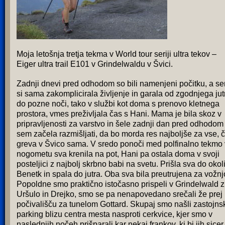
Moja letošnja tretja tekma v World tour seriji ultra tekov –
Eiger ultra trail E101 v Grindelwaldu v Švici.
Zadnji dnevi pred odhodom so bili namenjeni počitku, a s
si sama zakomplicirala življenje in garala od zgodnjega jut
do pozne noči, tako v službi kot doma s prenovo kletnega
prostora, vmes preživljala čas s Hani. Mama je bila skoz v
pripravljenosti za varstvo in šele zadnji dan pred odhodom
sem začela razmišljati, da bo morda res najboljše za vse, 
greva v Švico sama. V sredo ponoči med polfinalno tekmo 
nogometu sva krenila na pot, Hani pa ostala doma v svoji
posteljici z najbolj skrbno babi na svetu. Prišla sva do okol
Benetk in spala do jutra. Oba sva bila preutrujena za vožnj
Popoldne smo praktično istočasno prispeli v Grindelwald z
Uršulo in Drejko, smo se pa nenapovedano srečali že prej
počivališču za tunelom Gottard. Skupaj smo našli zastojns
parking blizu centra mesta nasproti cerkvice, kjer smo v
naslednjih nočeh prišparali kar nekaj frankov, ki bi jih sicer