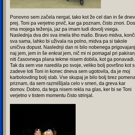
Ponovno sem začela nergat, tako kot že cel dan in še dne
prej. Toni pa verjetno prvič, kar ga poznam, čisto znori. Dos
ima mojega teženja, jaz pa imam tudi dovolj vsega.
Naslednja dva dni sva imela tiho mašo. Bravo midva, kon
sva sama, lahko bi uživala na polno, midva pa si takole
uničiva dopust. Naslednji dan ni bilo nobenega prigovajan
naj jem, jem in še enkrat jem, nič mi ni pomagal pri pakiran
niti časovnega plana tekme nisem dobila, kot ga ponavadi.
Tak da sem vse naredila po svoje, veliko bolj površno kot 
zadeve loti Toni in konec dneva sem ugotovila, da je moj
karbolovding bolj slab. Vse skupaj je bilo bolj brez pomena
priznam, da sem razmišljala celo v smeri, da greva kar
domov. Dobro, da tega nisem rekla na glas, ker bi se Toni
verjetno v tistem momentu čisto strinjal.