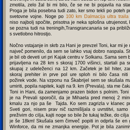
zmotila, zelo žal bi mi bilo, če se ne bi pojavila na star
Proga je bila posebna tudi zato, ker smo tekli po poteh p
svetovne vojne. Noge po
100 km Dalmacija ultra traila
niso najbolj spočite, prisotna je neka splošna utrujenost, 
se pozna tudi na treningih,Transgrancanaria se pa približ
s svetlobno hitrostjo.
Nočno vstajanje in skrb za Hani je prevzel Toni, kar mi je 
največ pomenilo, da sem se lahko vsaj dobro naspala. St
je bil ob deveti uri pri Kajak centru v Solkanu. Sama sem b
prijavljena na 28 km s skoraj 1700 višinci, startali pa 
skupaj z udeleženci na 12 km. Začetek je bil hiter, z
skoraj prehiter in prve pol ure sploh ni bilo časa niti
požirek vode. Na vzponu na Škabrijel sem se skušala m
umiriti, popila napitek, kajti na 9. km (Prevala), sta me čak
Toni in Hani, da zamenjamo prazen bidon s polnim. Toni
je na Prevali sporočil, da je Mihaela pred menoj 2 minu
kmalu za njo pa še Tajda. Ko sem zagrizla v klanec pr
Sveti gori, nisem prav nič razmišljala o uvrstitvi, samo
preživim do cilja, kajti noge so bile že tukaj težke, do cilja
je še 18km! Skušala sem čimveč popiti in odprla še en 
Winforce, da mi ne zmanjka energije. Pot je bila zanimi