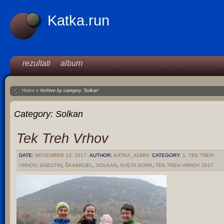
Katka.run
rezultati
album
Home
»
Archive by category 'Solkan'
Category:
Solkan
Tek Treh Vrhov
DATE:
NOVEMBER 13, 2017
AUTHOR:
KATKA_ADMIN
CATEGORY:
1. TEK TREH
VRHOV
,
SABOTIN
,
ŠKABRIJEL
,
SOLKAN
,
SVETA GORA
,
TEK TREH VRHOV 2017