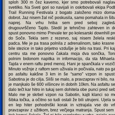
sploh 300 m čez kaverno, kjer smo potrebovali nagla
svetilko. Na Sveti gori so navijali in oskrbovali ekipa Pod
Trail Running Festivala z bogato založeno mizo doma
dobrot. Jaz nisem žal nič poskusila, samo pomahala in šib
naprej. Na vrhu hriba sem pred seboj zagled
drugouvrščeno Tajdo. Sledil je tehnično zahteven in d
spust ponovno mimo Prevale ter po kolesarski downhill pr
do Soče. Tekla sem z rezervo, saj nisem želela reski
padca. Me je pa trasa polnila z adrenalinom, tako krasne
bile stezice in tako prijetno vzdušje je bilo na trasi. Pri ka
centru sta me ponovno čakala moja dva sončka, Ton
polnim bidonom napitka in informacijo, da sta Mihaela
Tajda v enem raftu pred menoj. Hani je spančkala v vozič
Minuto vožnje z raftom sem uživala in počivala, nato pa g
po asfaltu kakšne 3 km in še “samo” vzpon in spust
Sabotina je do cilja. Sliši se malo, a pravzaprav ni bilo, na 
je manjkalo še 600 višincev in dobrih 10km. Na asfaltu se
dalo tečt kar hitro in tukaj sem dohitela obe punci pred seb
Malo me je skrbel vzpon na Sabotin, kajti klanci so m
šibka točka, a očitno so tudi ostali že bili utrujeni. Ujela 
en lep hiter pohodniški korak in vztrajala vse do vr
pravzaprav z užitkom, brez večjega matranja. Spust sem