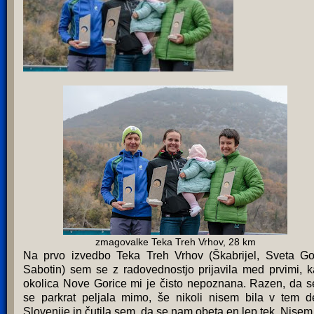
zmagovalke Teka Treh Vrhov, 28 km
Na prvo izvedbo Teka Treh Vrhov (Škabrijel, Sveta Go
Sabotin) sem se z radovednostjo prijavila med prvimi, ka
okolica Nove Gorice mi je čisto nepoznana. Razen, da 
se parkrat peljala mimo, še nikoli nisem bila v tem d
Slovenije in čutila sem, da se nam obeta en lep tek. Nisem