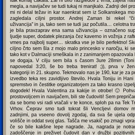
itak komaj čakala. Žal ni bilo razgledov z vrha, zajela nas
megla, a navijačev se tudi tukaj ni manjkalo. Zadnji del pr
mi ni delal težav in kar naenkrat sem iz Solkanskega mo
zagledala ciljni prostor. Andrej Zaman bi rekel “či
uživancija” in ja, tako sem se tudi jaz počutila… celotna tr
je bila pravzaprav ena sama uživancija – označeno sup
ljudje super, dodatek plezanja čez kaverno in vožnja z raf
vmes pa najbolj super… skratka vse je bilo perfektno! Sk
ciljno črto sem šla z mojo malo princesko v naročju, ki se
tako kot v Dalmaciji smeškala in z zanimanjem opazovala 
se dogaja. V cilju sem bila s časom 3ure 28min (Toni
napovedal 3:20, še bo treba trenirat! ;)), prva v žen
kategoriji in 21. skupno. Tekmovalo nas je 190, kar je za p
izvedbo teka res zavidljivo število. Hvala Toniju in Hani
spremstvo in čestitke organizatorjem za tako krasno izpel
dogodek! Hvala Valentina za kakije in otrobe! 🙂 Pohv
prostovoljcem in navijačem, bili ste čudoviti! Sem prepriča
da se bomo vsi radi vračali v te konce, sploh pa na Tek T
Vrhov. Čeprav smo tudi tokrat šli Vencljevi domov 
zadnjimi, pa vseeno dovolj zgodaj, da sva še ujela odp
volišče in oddat svoj glas. Tašča me vsakič po zmagi vpra
če so bile kakšne lepe nagrade. Ja, nagrada je notra
zadoščenje in preživet čudovit dan v družbi pozitivnih