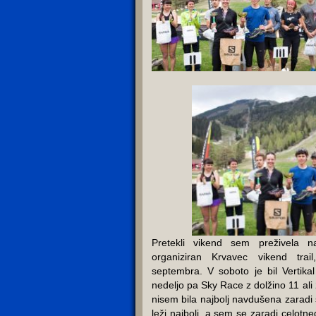
Pretekli vikend sem preživela n
organiziran Krvavec vikend trai
septembra. V soboto je bil Vertika
nedeljo pa Sky Race z dolžino 11 ali 
nisem bila najbolj navdušena zaradi 
leži najbolj, a sem se zaradi celotne