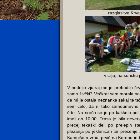
razglasitve Krva
v cilju, na sončku 
V nedeljo zjutraj me je prebudilo čr
samo živčki? Večkrat sem morala na 
da mi je ostala neznanka zakaj te te
sem celo, da ni tako samoumevno, 
črto. Na srečo se je po kakšnih pol
imeli ob 10:00. Trasa je bila never
precej tekaški del, po prelepih s
plezanja po jeklenicah ter prečenje
Kamnišem vrhu, prvič na Korenu in 