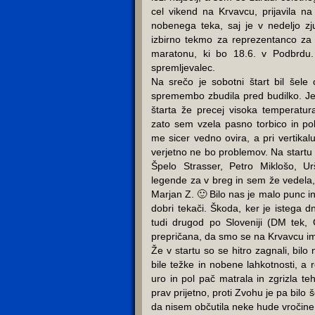
cel vikend na Krvavcu, prijavila na
nobenega teka, saj je v nedeljo zj
izbirno tekmo za reprezentanco za
maratonu, ki bo 18.6. v Podbrdu
spremljevalec.
Na srečo je sobotni štart bil šel
spremembo zbudila pred budilko. Je
štarta že precej visoka temperatur
zato sem vzela pasno torbico in po
me sicer vedno ovira, a pri vertikalu
verjetno ne bo problemov. Na start
Špelo Strasser, Petro Miklošo, 
legende za v breg in sem že vedela,
Marjan Z. 🙂 Bilo nas je malo punc 
dobri tekači. Škoda, ker je istega d
tudi drugod po Sloveniji (DM tek, G
prepričana, da smo se na Krvavcu ime
Že v startu so se hitro zagnali, bil
bile težke in nobene lahkotnosti, a
uro in pol pač matrala in zgrizla te
prav prijetno, proti Zvohu je pa bilo 
da nisem občutila neke hude vročine