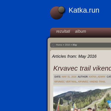
Katka.run
rezultati
album
Home
»
2016
»
May
Articles from:
May 2016
Krvavec trail viken
DATE:
MAY 31, 2016
AUTHOR:
KATKA_ADMIN
CAT
KRVAVEC VERTIKAL
,
KRVAVEC VIKEND TRAIL