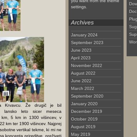
you want from the theme
Dow
settings.
Doc
Plu
Archives
Sug
Sup
January 2024
Wor
September 2023
June 2023
April 2023
November 2022
August 2022
June 2022
March 2022
September 2020
January 2020
a Krvavcu. Že drugič je bil
l, lansko leto sicer meseca
December 2019
l km, 5 km in 1300 višincev, v
October 2019
22 km ter 1900 višincev. Najprej
August 2019
sobotne vertikal tekme, ki mi ne
May 2019
ga koncepta prireditve, preživeti