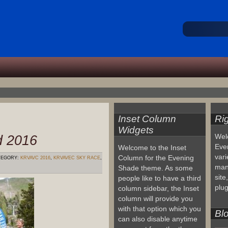
Inset Column
Ri
Widgets
d 2016
Wel
Eve
Welcome to the Inset
vari
Column for the Evening
EGORY:
KRVAVC 2016
,
KRVAVEC SKY RACE
,
man
Shade theme. As some
site
people like to have a third
plug
column sidebar, the Inset
column will provide you
with that option which you
Blo
can also disable anytime