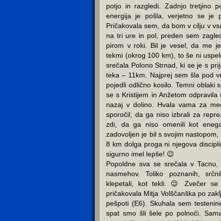
potjo in razgledi. Zadnjo tretjino 
energija je pošla, verjetno se je 
Pričakovala sem, da bom v cilju v vsa
na tri ure in pol, preden sem zagleda
pirom v roki. Bil je vesel, da me je
tekmi (okrog 100 km), to še ni usp
srečala Polono Strnad, ki se je s prija
teka – 11km. Najprej sem šla pod v
pojedli odlično kosilo. Temni oblaki 
se s Kristijem in Anžetom odpravila
nazaj v dolino. Hvala vama za me
sporočil, da ga niso izbrali za rep
zdi, da ga niso omenili kot enega
zadovoljen je bil s svojim nastopom, z
8 km dolga proga ni njegova discipl
sigurno imel lepše! 😉
Popoldne sva se srečala v Tacnu,
nasmehov. Toliko poznanih, srčni
klepetali, kot tekli. 😉 Zvečer s
pričakovala Mitja Volščanška po zak
pešpoti (E6). Skuhala sem testenin
spat smo šli šele po polnoči. Sama