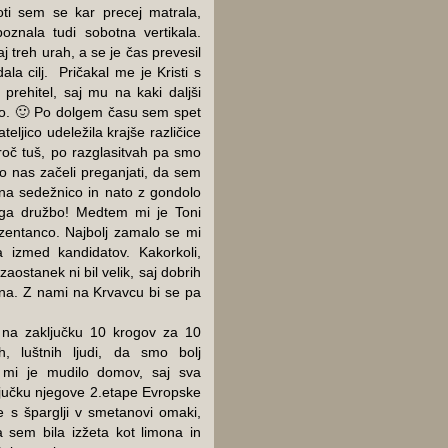
poti sem se kar precej matrala,
poznala tudi sobotna vertikala.
j treh urah, a se je čas prevesil
la cilj. Pričakal me je Kristi s
 prehitel, saj mu na kaki daljši
elo. 🙂 Po dolgem času sem spet
teljico udeležila krajše različice
roč tuš, po razglasitvah pa smo
so nas začeli preganjati, da sem
 na sedežnico in nato z gondolo
ga družbo! Medtem mi je Toni
rezentanco. Najbolj zamalo se mi
 izmed kandidatov. Kakorkoli,
aostanek ni bil velik, saj dobrih
ina. Z nami na Krvavcu bi se pa
 na zaključku 10 krogov za 10
h, luštnih ljudi, da smo bolj
e mi je mudilo domov, saj sva
ljučku njegove 2.etape Evropske
e s šparglji v smetanovi omaki,
 sem bila izžeta kot limona in