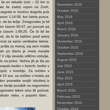
 še en tekaški izziv – 22 km in
November 2016
ala še zadnji vzpon na Zvoh,
October 2016
segrela in končno dvignila pulz
časom 1:14:58, kot četrta punca.
May 2016
, da bo težje. Zmagovalec je bil
April 2016
ivim časom 50:47, pri puncah pa
March 2016
 s časom 1:06:25. Če bi bil še
January 2016
nost, da bi še kakšno pred seboj
enirat za samo vertikalne tekme.
November 2015
 prišla za menoj, saj sem mislila
October 2015
tah po štartu je imela manjše
September 2015
! V cilju seveda odlično vzdušje,
August 2015
lo na polno. Večina jih je šla po
espalo bodisi v šotorih, bodisi v
July 2015
ojuči, v kombiju. Za nočitev v
June 2015
i 10 eur, za nočitev v hotelu pa
May 2015
ideo posnetke svojih izkušenj iz
April 2015
 so fantje pozabili na nogometno
ogometni tekmi smo šli počivat,
March 2015
nato nebo, v popolni tišini…
February 2015
November 2014
October 2014