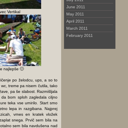
June 2011
vec Vertikal
May 2011
April 2011
March 2011
February 2011
je najlepše 🙂
vičenje po želodcu, ups, a so to
wc, treme pa nisem čutila, tako
žave, pa še slabost. Razmišljala
da bom sploh zagledala ciljno
 ure teka vse umirilo. Start smo
jetno lepa in razgibana. Najprej
tezicah, vmes en kratek vložek
 zaplat snega. Prvič sem bila na
totalno sem bila navdušena nad