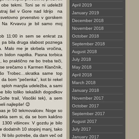
 obe tekmi. Toni se ni udeležil
April 2019
utraj šel v Gore nad Idrijo na
January 2019
 svetovno prvenstvo v gorskem
December 2018
. Na Krvavcu je bil samo moj
November 2018
e ob 11:00 in sem se enkrat za
October 2018
 pa bila druga slabost poznega
September 2018
a. Malo me je skrbela vročina,
August 2018
ln bidon napitka. Pasna torbica
July 2018
, ko praktično ne bo treba teči,
u se srečamo s Karmen Klančnik,
May 2018
Uršo Trobec…skratka same top
April 2018
 da bom “pečenka”, kot bi rekel
March 2018
in sploh manjša udeležba, a sami
January 2018
ne bilo toliko tekaških dogodkov
olte trail, Visoški tek), a sem
November 2017
li najlepše! 😉
October 2017
o nas je 50 tekmovalcev. Noge so
September 2017
 rekla sem si, da se bom kakšno
August 2017
h 1300 višincev. V gozdu je bilo
še dodatnih 10 stopinj manj, tako
July 2017
. Ni bilo potrebe, da dam več od
January 2017