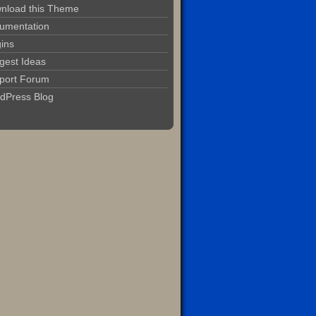
nload this Theme
umentation
gins
gest Ideas
port Forum
dPress Blog