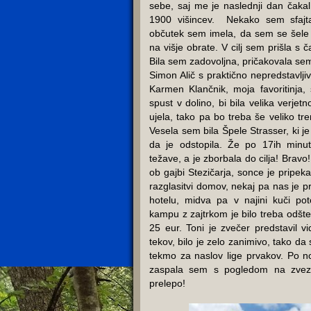
sebe, saj me je naslednji dan čakal
1900 višincev. Nekako sem sfajt
občutek sem imela, da sem se šele 
na višje obrate. V cilj sem prišla s 
Bila sem zadovoljna, pričakovala sem
Simon Alič s praktično nepredstavlj
Karmen Klančnik, moja favoritinja,
spust v dolino, bi bila velika verjet
ujela, tako pa bo treba še veliko tr
Vesela sem bila Špele Strasser, ki je
da je odstopila. Že po 17ih minu
težave, a je zborbala do cilja! Bravo!
ob gajbi Stezičarja, sonce je pripeka
razglasitvi domov, nekaj pa nas je pr
hotelu, midva pa v najini kuči pot
kampu z zajtrkom je bilo treba odštet
25 eur. Toni je zvečer predstavil v
tekov, bilo je zelo zanimivo, tako da
tekmo za naslov lige prvakov. Po n
zaspala sem s pogledom na zvezd
prelepo!