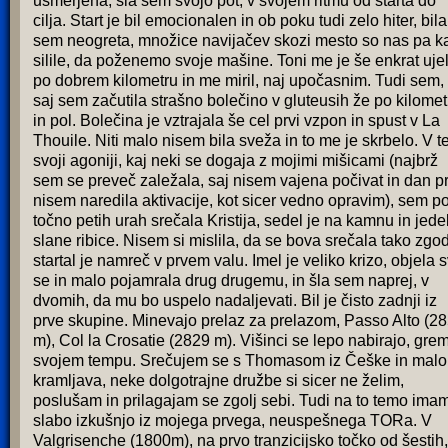
usmerjena, šla sem svojo pot, v svojem ritmu od starta do
cilja. Start je bil emocionalen in ob poku tudi zelo hiter, bila
sem neogreta, množice navijačev skozi mesto so nas pa k
silile, da poženemo svoje mašine. Toni me je še enkrat uje
po dobrem kilometru in me miril, naj upočasnim. Tudi sem,
saj sem začutila strašno bolečino v gluteusih že po kilomet
in pol. Bolečina je vztrajala še cel prvi vzpon in spust v La
Thouile. Niti malo nisem bila sveža in to me je skrbelo. V te
svoji agoniji, kaj neki se dogaja z mojimi mišicami (najbrž
sem se preveč zaležala, saj nisem vajena počivat in dan pr
nisem naredila aktivacije, kot sicer vedno opravim), sem p
točno petih urah srečala Kristija, sedel je na kamnu in jede
slane ribice. Nisem si mislila, da se bova srečala tako zgod
startal je namreč v prvem valu. Imel je veliko krizo, objela 
se in malo pojamrala drug drugemu, in šla sem naprej, v
dvomih, da mu bo uspelo nadaljevati. Bil je čisto zadnji iz
prve skupine. Minevajo prelaz za prelazom, Passo Alto (2
m), Col la Crosatie (2829 m). Višinci se lepo nabirajo, gre
svojem tempu. Srečujem se s Thomasom iz Češke in malo
kramljava, neke dolgotrajne družbe si sicer ne želim,
poslušam in prilagajam se zgolj sebi. Tudi na to temo ima
slabo izkušnjo iz mojega prvega, neuspešnega TORa. V
Valgrisenche (1800m), na prvo tranzicijsko točko od šestih,