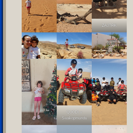
ZAJTRK
QUODI v
Swakopmundu