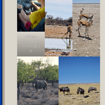
VOŽNJA
Toyote HILUX
4×4 PO LEVI
😍