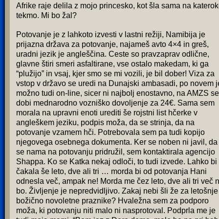
Afrike raje delila z mojo princesko, kot šla sama na katerok
tekmo. Mi bo žal?
Potovanje je z lahkoto izvesti v lastni režiji, Namibija je
prijazna država za potovanje, najameš avto 4×4 in greš,
uradni jezik je angleščina. Ceste so pravzaprav odlične,
glavne štiri smeri asfaltirane, vse ostalo makedam, ki ga
“plužijo” in vsaj, kjer smo se mi vozili, je bil dober! Viza za
vstop v državo se uredi na Dunajski ambasadi, po novem j
možno tudi on-line, sicer ni najbolj enostavno, na AMZS se
dobi mednarodno vozniško dovoljenje za 24€. Sama sem
morala na upravni enoti urediti še rojstni list hčerke v
angleškem jeziku, podpis moža, da se strinja, da na
potovanje vzamem hči. Potrebovala sem pa tudi kopijo
njegovega osebnega dokumenta. Ker se noben ni javil, da 
se nama na potovanju pridružil, sem kontaktirala agencijo
Shappa. Ko se Katka nekaj odloči, to tudi izvede. Lahko bi
čakala še leto, dve ali tri … morda bi od potovanja Hani
odnesla več, ampak ne! Morda me čez leto, dve ali tri več 
bo. Življenje je nepredvidljivo. Zakaj nebi šli že za letošnje
božično novoletne praznike? Hvaležna sem za podporo
moža, ki potovanju niti malo ni nasprotoval. Podprla me je