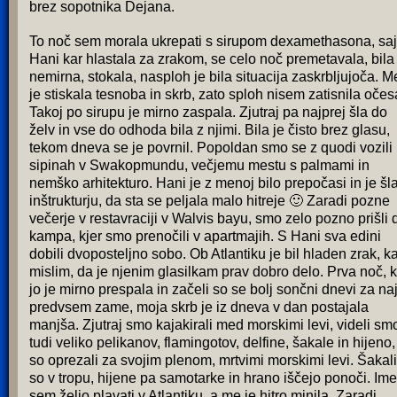
brez sopotnika Dejana.
To noč sem morala ukrepati s sirupom dexamethasona, saj
Hani kar hlastala za zrakom, se celo noč premetavala, bila
nemirna, stokala, nasploh je bila situacija zaskrbljujoča. M
je stiskala tesnoba in skrb, zato sploh nisem zatisnila očes
Takoj po sirupu je mirno zaspala. Zjutraj pa najprej šla do
želv in vse do odhoda bila z njimi. Bila je čisto brez glasu,
tekom dneva se je povrnil. Popoldan smo se z quodi vozili
sipinah v Swakopmundu, večjemu mestu s palmami in
nemško arhitekturo. Hani je z menoj bilo prepočasi in je šl
inštrukturju, da sta se peljala malo hitreje 🙂 Zaradi pozne
večerje v restavraciji v Walvis bayu, smo zelo pozno prišli 
kampa, kjer smo prenočili v apartmajih. S Hani sva edini
dobili dvoposteljno sobo. Ob Atlantiku je bil hladen zrak, k
mislim, da je njenim glasilkam prav dobro delo. Prva noč, k
jo je mirno prespala in začeli so se bolj sončni dnevi za na
predvsem zame, moja skrb je iz dneva v dan postajala
manjša. Zjutraj smo kajakirali med morskimi levi, videli sm
tudi veliko pelikanov, flamingotov, delfine, šakale in hijeno,
so oprezali za svojim plenom, mrtvimi morskimi levi. Šakali
so v tropu, hijene pa samotarke in hrano iščejo ponoči. Ime
sem željo plavati v Atlantiku, a me je hitro minila. Zaradi