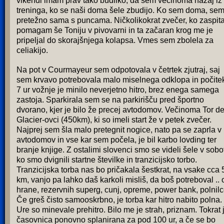
vikendi imam prav tako budilko, da sem večinoma nazaj iz
treninga, ko se naši doma šele zbudijo. Ko sem doma, se
pretežno sama s puncama. Ničkolikokrat zvečer, ko zaspita
pomagam še Toniju v pivovarni in ta začaran krog me je
pripeljal do skorajšnjega kolapsa. Vmes sem zbolela za
celiakijo.
Na pot v Courmayeur sem odpotovala v četrtek zjutraj, saj
sem krvavo potrebovala malo miselnega odklopa in počite
7 ur vožnje je minilo neverjetno hitro, brez enega samega
zastoja. Sparkirala sem se na parkirišču pred športno
dvorano, kjer je bilo že precej avtodomov. Večinoma Tor d
Glacier-ovci (450km), ki so imeli start že v petek zvečer.
Najprej sem šla malo pretegnit nogice, nato pa se zaprla v
avtodomov in vse kar sem počela, je bil karbo lovding ter
branje knjige. Z ostalimi slovenci smo se videli šele v sobo
ko smo dvignili startne številke in tranzicijsko torbo.
Tranzicijska torba nas bo pričakala šestkrat, na vsake cca 
km, vanjo pa lahko daš karkoli misliš, da boš potreboval .. 
hrane, rezervnih superg, cunj, opreme, power bank, polnilc
Če greš čisto samooskrbno, je torba kar hitro nabito polna.
Ure so minevale prehitro. Bilo me je strah, priznam. Tokrat 
časovnica ponovno splanirana za pod 100 ur, a če se bo