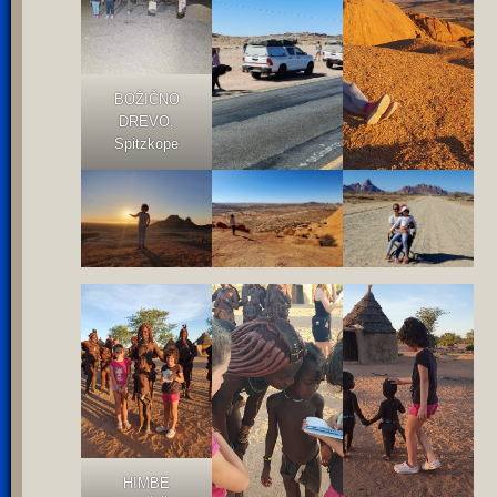
BOŽIČNO
DREVO,
Spitzkope
HIMBE