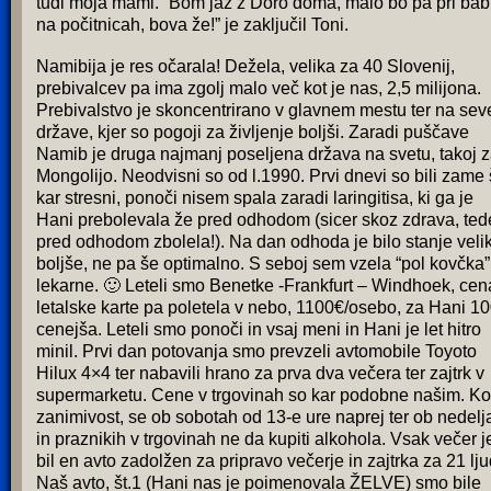
tudi moja mami. “Bom jaz z Doro doma, malo bo pa pri bab
na počitnicah, bova že!” je zaključil Toni.
Namibija je res očarala! Dežela, velika za 40 Slovenij,
prebivalcev pa ima zgolj malo več kot je nas, 2,5 milijona.
Prebivalstvo je skoncentrirano v glavnem mestu ter na sev
države, kjer so pogoji za življenje boljši. Zaradi puščave
Namib je druga najmanj poseljena država na svetu, takoj 
Mongolijo. Neodvisni so od l.1990. Prvi dnevi so bili zame
kar stresni, ponoči nisem spala zaradi laringitisa, ki ga je
Hani prebolevala že pred odhodom (sicer skoz zdrava, te
pred odhodom zbolela!). Na dan odhoda je bilo stanje veli
boljše, ne pa še optimalno. S seboj sem vzela “pol kovčka”
lekarne. 🙂 Leteli smo Benetke -Frankfurt – Windhoek, cen
letalske karte pa poletela v nebo, 1100€/osebo, za Hani 1
cenejša. Leteli smo ponoči in vsaj meni in Hani je let hitro
minil. Prvi dan potovanja smo prevzeli avtomobile Toyoto
Hilux 4×4 ter nabavili hrano za prva dva večera ter zajtrk v
supermarketu. Cene v trgovinah so kar podobne našim. Ko
zanimivost, se ob sobotah od 13-e ure naprej ter ob nedelj
in praznikih v trgovinah ne da kupiti alkohola. Vsak večer j
bil en avto zadolžen za pripravo večerje in zajtrka za 21 lju
Naš avto, št.1 (Hani nas je poimenovala ŽELVE) smo bile