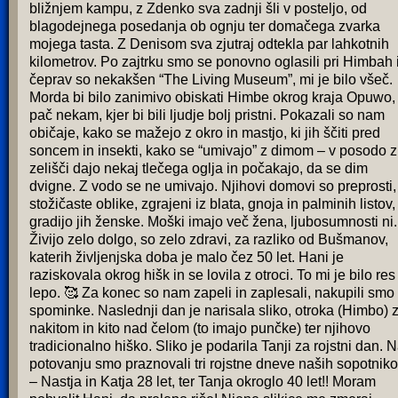
bližnjem kampu, z Zdenko sva zadnji šli v posteljo, od
blagodejnega posedanja ob ognju ter domačega zvarka
mojega tasta. Z Denisom sva zjutraj odtekla par lahkotnih
kilometrov. Po zajtrku smo se ponovno oglasili pri Himbah 
čeprav so nekakšen “The Living Museum”, mi je bilo všeč.
Morda bi bilo zanimivo obiskati Himbe okrog kraja Opuwo,
pač nekam, kjer bi bili ljudje bolj pristni. Pokazali so nam
običaje, kako se mažejo z okro in mastjo, ki jih ščiti pred
soncem in insekti, kako se “umivajo” z dimom – v posodo z
zelišči dajo nekaj tlečega oglja in počakajo, da se dim
dvigne. Z vodo se ne umivajo. Njihovi domovi so preprosti,
stožičaste oblike, zgrajeni iz blata, gnoja in palminih listov,
gradijo jih ženske. Moški imajo več žena, ljubosumnosti ni.
Živijo zelo dolgo, so zelo zdravi, za razliko od Bušmanov,
katerih življenjska doba je malo čez 50 let. Hani je
raziskovala okrog hišk in se lovila z otroci. To mi je bilo res
lepo. 🥰 Za konec so nam zapeli in zaplesali, nakupili smo
spominke. Naslednji dan je narisala sliko, otroka (Himbo) 
nakitom in kito nad čelom (to imajo punčke) ter njihovo
tradicionalno hiško. Sliko je podarila Tanji za rojstni dan. 
potovanju smo praznovali tri rojstne dneve naših sopotnik
– Nastja in Katja 28 let, ter Tanja okroglo 40 let!! Moram