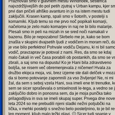
Praznovali smo v glavnem mestu Windhoek, šesterica
najvzdržljivejših do pol petih zjutraj v Urban kampu, kjer s
prvi dan pričeli afriško avanturo in jo na istem mestu tudi
zaključili. Krasen kamp, spali smo v šotorih, v postelji s
komarniki. Kljub temu so me prvo noč popikali komarji,
načeloma je zelo malo komarjev in naj ne bi bilo malarije.
Plesali smo in peli na mizah in se sred noči namakali v
bazenu. Bilo je nepozabno! Skrbelo me je, kako se bom
znašla v skupini dvajsetih ljudi z vodičem in moram reči, d
je vse bilo perfektno! Pohvale vodiču Dejanu, ki ni bil sam
vodič, pravzaprav je potoval z nami. Res, da smo se kdaj
malo čakali in več časa porabili ob postankih, da smo se vs
zbrali, a saj smo na dopustu! Ko je Hani bila zdravstveno
boljša, se nisem več obremenjevala z ničemer! Hvala za
družbo ekipca moja, vsi, brez izjeme ste dali delček v moza
da si bomo potovanje zapomnili za vso življenje! Ne, ni mi
žal, da sem s seboj vzela Hani, sva imeli ene tri trenutke, k
sem se sicer spraševala o smiselnosti le-tega, a vedno se 
zaključilo dobro in ponosna sem, da je moja punčka tako
prilagodljiva in sva se imeli skupaj super. Prvega dne nov
leta 2024 so me prebudili njeni sladki nežni poljubčki na
lička, v mehki postelji s snežno belo posteljnino, to je bil re
lep moment, kljub malo težki glavi. 🙂 Sicer tudi spanje v