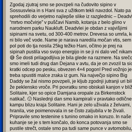
Zgodaj zjutraj smo se povzpeli na čudovito sipino v
Sossusvleia in s Hani sva z užitkom tekli navzdol. Nato pa
sprehodili do verjetno najlepše slike iz razglednic – Deadv
“mrtvo močvirje” v puščavi Namib, kotanja z belo glino v
narodnem parku Naukluft. Deadvlei je obdan z vajvišjimi
sipinami na svetu, od 300-400 metrov. Drevesa so umrla, k
ni bilo več vode. Name je narava naredila močan vtis, sem
pol poti do tja nosila 25kg težko Hani, očitno je prej na
sipinah pustila vso svojo energijo in se ji ni dalo več nikam
😅 Še dosti prilagodljiva je bila glede na razmere. Na sreč
smo imeli tudi drug dan Dejana v avtu, da je on zvozil ta si
kratki odcep po pesku, obvezen 4×4 pogon! Pred vožnjo je
treba spustiti malce zraka iz gum. Na največjo sipino Big
Daddy se žal nismo povzpeli, je kljub zgodnji jutranji uri bi
že peklensko vroče. Pri povratku smo obiskali kanjon v bliž
Solitaire, kjer so opice Damjana oropale za Birkenstock
natikač. 🙂 Naslednji dan smo kampirali v pravtako odličn
kampu blizu kraja Solitaire. Hani je zelo uživala z želvami, 
hranila, vse poimenovala in se čisto zaljubila v te živali.
Pripravile smo testenine s tunino omako in koruzo. In naše
kuhanje se je s tem končalo, do konca potovanja smo se
pustile strečt, ostale smo pa tudi same punce v avtomobilu,