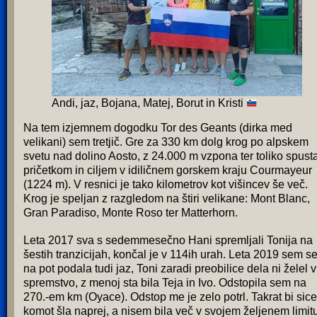
Andi, jaz, Bojana, Matej, Borut in Kristi
Na tem izjemnem dogodku Tor des Geants (dirka med
velikani) sem tretjič. Gre za 330 km dolg krog po alpskem
svetu nad dolino Aosto, z 24.000 m vzpona ter toliko spusta
pričetkom in ciljem v idiličnem gorskem kraju Courmayeur
(1224 m). V resnici je tako kilometrov kot višincev še več.
Krog je speljan z razgledom na štiri velikane: Mont Blanc,
Gran Paradiso, Monte Roso ter Matterhorn.
Leta 2017 sva s sedemmesečno Hani spremljali Tonija na
šestih tranzicijah, končal je v 114ih urah. Leta 2019 sem s
na pot podala tudi jaz, Toni zaradi preobilice dela ni želel v
spremstvo, z menoj sta bila Teja in Ivo. Odstopila sem na
270.-em km (Oyace). Odstop me je zelo potrl. Takrat bi sice
komot šla naprej, a nisem bila več v svojem željenem limit