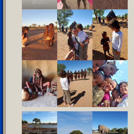
(BOŽIČ)