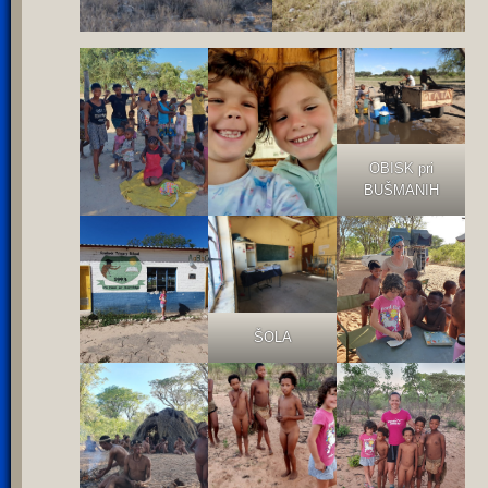
OBISK pri
BUŠMANIH
ŠOLA