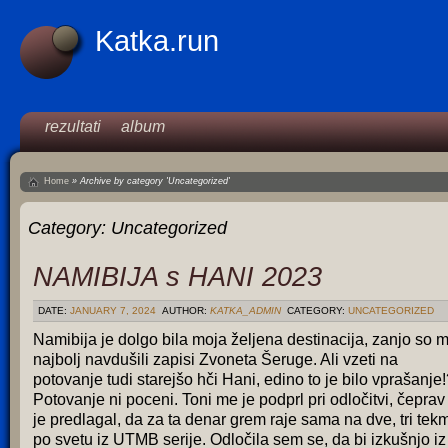
Katka.run
rezultati
album
Home
»
Archive by category 'Uncategorized'
Category:
Uncategorized
NAMIBIJA s HANI 2023
DATE:
JANUARY 7, 2024
AUTHOR:
KATKA_ADMIN
CATEGORY:
UNCATEGORIZED
Namibija je dolgo bila moja željena destinacija, zanjo so 
najbolj navdušili zapisi Zvoneta Šeruge. Ali vzeti na
potovanje tudi starejšo hči Hani, edino to je bilo vprašanje
Potovanje ni poceni. Toni me je podprl pri odločitvi, čeprav
je predlagal, da za ta denar grem raje sama na dve, tri tek
po svetu iz UTMB serije. Odločila sem se, da bi izkušnjo iz