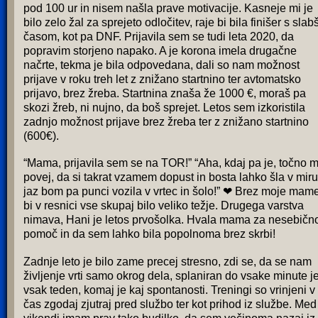
pod 100 ur in nisem našla prave motivacije. Kasneje mi je
bilo zelo žal za sprejeto odločitev, raje bi bila finišer s slab
časom, kot pa DNF. Prijavila sem se tudi leta 2020, da
popravim storjeno napako. A je korona imela drugačne
načrte, tekma je bila odpovedana, dali so nam možnost
prijave v roku treh let z znižano startnino ter avtomatsko
prijavo, brez žreba. Startnina znaša že 1000 €, moraš pa
skozi žreb, ni nujno, da boš sprejet. Letos sem izkoristila
zadnjo možnost prijave brez žreba ter z znižano startnino
(600€).
“Mama, prijavila sem se na TOR!” “Aha, kdaj pa je, točno m
povej, da si takrat vzamem dopust in bosta lahko šla v miru
jaz bom pa punci vozila v vrtec in šolo!” ❤ Brez moje mam
bi v resnici vse skupaj bilo veliko težje. Drugega varstva
nimava, Hani je letos prvošolka. Hvala mama za nesebičn
pomoč in da sem lahko bila popolnoma brez skrbi!
Zadnje leto je bilo zame precej stresno, zdi se, da se nam
življenje vrti samo okrog dela, splaniran do vsake minute j
vsak teden, komaj je kaj spontanosti. Treningi so vrinjeni v
čas zgodaj zjutraj pred službo ter kot prihod iz službe. Med