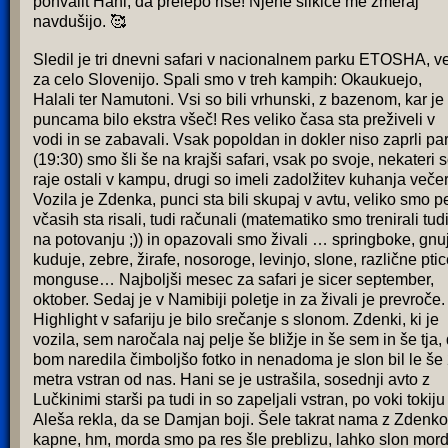
pohvalit Hani, da prelepo riše! Njene slikice me zmeraj
navdušijo. 🥰
Sledil je tri dnevni safari v nacionalnem parku ETOSHA, ve
za celo Slovenijo. Spali smo v treh kampih: Okaukuejo,
Halali ter Namutoni. Vsi so bili vrhunski, z bazenom, kar je
puncama bilo ekstra všeč! Res veliko časa sta preživeli v
vodi in se zabavali. Vsak popoldan in dokler niso zaprli pa
(19:30) smo šli še na krajši safari, vsak po svoje, nekateri 
raje ostali v kampu, drugi so imeli zadolžitev kuhanja večer
Vozila je Zdenka, punci sta bili skupaj v avtu, veliko smo pe
včasih sta risali, tudi računali (matematiko smo trenirali tud
na potovanju ;)) in opazovali smo živali … springboke, gnu
kuduje, zebre, žirafe, nosoroge, levinjo, slone, različne ptic
monguse… Najboljši mesec za safari je sicer september,
oktober. Sedaj je v Namibiji poletje in za živali je prevroče.
Highlight v safariju je bilo srečanje s slonom. Zdenki, ki je
vozila, sem naročala naj pelje še bližje in še sem in še tja,
bom naredila čimboljšo fotko in nenadoma je slon bil le še
metra vstran od nas. Hani se je ustrašila, sosednji avto z
Lučkinimi starši pa tudi in so zapeljali vstran, po voki tokiju
Aleša rekla, da se Damjan boji. Šele takrat nama z Zdenko
kapne, hm, morda smo pa res šle preblizu, lahko slon mor