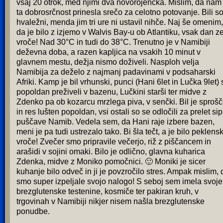
vsaj 20 otrok, med njimi dva novorojenčka. Mislim, da nam 
ta dobrosrčnost prinesla srečo za celotno potovanje. Bili s
hvaležni, menda jim tri ure ni ustavil nihče. Naj še omenim,
da je bilo z izjemo v Walvis Bay-u ob Atlantiku, vsak dan z
vroče! Nad 30°C in tudi do 38°C. Trenutno je v Namibiji
deževna doba, a razen kapljica na vsakih 10 minut v
glavnem mestu, dežja nismo doživeli. Nasploh velja
Namibija za deželo z najmanj padavinami v podsaharski
Afriki. Kamp je bil vrhunski, punci (Hani 6let in Lučka 9let) 
popoldan preživeli v bazenu, Lučkini starši ter midve z
Zdenko pa ob kozarcu mrzlega piva, v senčki. Bil je sproš
in res lušten popoldan, vsi ostali so se odločili za prelet sip
puščave Namib. Vedela sem, da Hani raje izbere bazen,
meni je pa tudi ustrezalo tako. Bi šla tečt, a je bilo peklens
vroče! Zvečer smo pripravile večerjo, riž z piščancem in
arašidi v sojini omaki. Bilo je odlično, glavna kuharica
Zdenka, midve z Moniko pomočnici. 🙂 Moniki je sicer
kuhanje bilo odveč in ji je povzročilo stres. Ampak mislim, 
smo super izpeljale svojo nalogo! S seboj sem imela svoje
brezglutenske testenine, kosmiče ter pakiran kruh, v
trgovinah v Namibiji nikjer nisem našla brezglutenske
ponudbe.