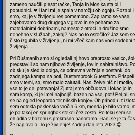
zameno naučili plesat račke, Tanja in Monika sta bili
pobudnici. ❤ Hani mi je spala v naročju ob ognju. Pozabili
smo, kaj je v življenju res pomembno. Zapiramo se vase,
zajebavamo drug drugega v glavo in se pehamo za
materialnimi dobrinami, namesto z otroci in družino smo
nenehno v službah, zakaj? Nas bo to osrečilo? Jaz sem se
čisto izgubila v življenju, ni mi všeč kam nas vodi sodobni 
življenja …
Pri Bušmanih smo si ogledali njihovo preprosto vasico, šol
predstavili so nam njihovo življenje, lov in nabiralništvo. P
obisku je sledila dolga, celodnevna vožnja s postanki do
zadnjega kampa na poti, Düsternbrook Guestfarm. Prispeli
smo v temi, saj smo malo zalutali. Nas, želve nič ni motilo,
vse to je del potovanja! Zjutraj smo občudovali lokacijo in
sam kamp, ki je imel najboljši bazen na vsej poti! Peljali s
se na ogled leoparda ter nilskih konjev. Ob prihodu iz izlet
sem odtekla peklensko vročih 6 km, menda je bilo varno, m
je pa takoj en springbok stekel čez cesto. Po teku sem se
ohladila v bazenu s prekrasno panoramo. Hani se je ta čas
že naplavala. To je življenje! Zadnji dan leta 2023 😊