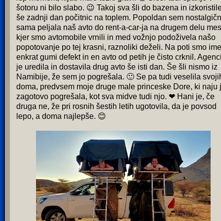
šotoru ni bilo slabo. 😉 Takoj sva šli do bazena in izkoristil
še zadnji dan počitnic na toplem. Popoldan sem nostalgičn
sama peljala naš avto do rent-a-car-ja na drugem delu mes
kjer smo avtomobile vrnili in med vožnjo podoživela našo
popotovanje po tej krasni, raznoliki deželi. Na poti smo ime
enkrat gumi defekt in en avto od petih je čisto crknil. Agenc
je uredila in dostavila drug avto še isti dan. Še šli nismo iz
Namibije, že sem jo pogrešala. 🙂 Se pa tudi veselila svoji
doma, predvsem moje druge male princeske Dore, ki naju 
zagotovo pogrešala, kot sva midve tudi njo. ❤ Hani je, če
druga ne, že pri rosnih šestih letih ugotovila, da je povsod
lepo, a doma najlepše. 😊