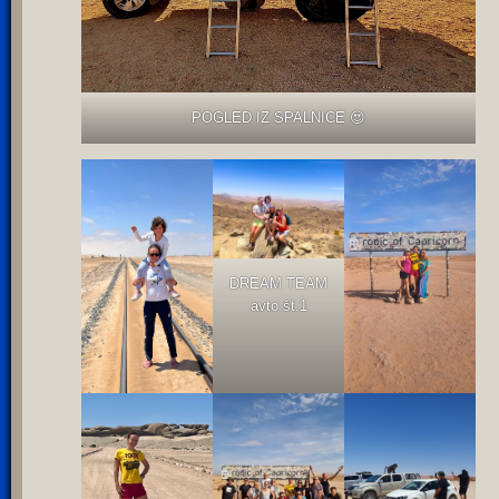
POGLED IZ SPALNICE 😍
DREAM TEAM
avto št.1