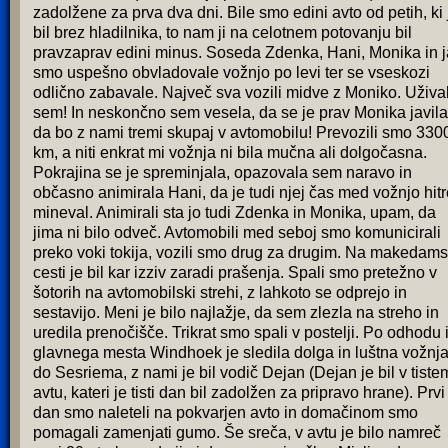
zadolžene za prva dva dni. Bile smo edini avto od petih, ki 
bil brez hladilnika, to nam ji na celotnem potovanju bil
pravzaprav edini minus. Soseda Zdenka, Hani, Monika in 
smo uspešno obvladovale vožnjo po levi ter se vseskozi
odlično zabavale. Največ sva vozili midve z Moniko. Uživa
sem! In neskončno sem vesela, da se je prav Monika javila
da bo z nami tremi skupaj v avtomobilu! Prevozili smo 330
km, a niti enkrat mi vožnja ni bila mučna ali dolgočasna.
Pokrajina se je spreminjala, opazovala sem naravo in
občasno animirala Hani, da je tudi njej čas med vožnjo hitr
mineval. Animirali sta jo tudi Zdenka in Monika, upam, da
jima ni bilo odveč. Avtomobili med seboj smo komunicirali
preko voki tokija, vozili smo drug za drugim. Na makedams
cesti je bil kar izziv zaradi prašenja. Spali smo pretežno v
šotorih na avtomobilski strehi, z lahkoto se odprejo in
sestavijo. Meni je bilo najlažje, da sem zlezla na streho in
uredila prenočišče. Trikrat smo spali v postelji. Po odhodu 
glavnega mesta Windhoek je sledila dolga in luštna vožnj
do Sesriema, z nami je bil vodič Dejan (Dejan je bil v tiste
avtu, kateri je tisti dan bil zadolžen za pripravo hrane). Prvi
dan smo naleteli na pokvarjen avto in domačinom smo
pomagali zamenjati gumo. Še sreča, v avtu je bilo namreč