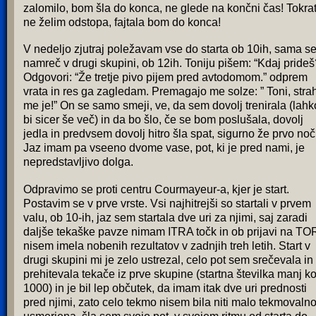
zalomilo, bom šla do konca, ne glede na končni čas! Tokrat
ne želim odstopa, fajtala bom do konca!
V nedeljo zjutraj poležavam vse do starta ob 10ih, sama s
namreč v drugi skupini, ob 12ih. Toniju pišem: “Kdaj prideš
Odgovori: “Že tretje pivo pijem pred avtodomom.” odprem
vrata in res ga zagledam. Premagajo me solze: ” Toni, stra
me je!” On se samo smeji, ve, da sem dovolj trenirala (lahk
bi sicer še več) in da bo šlo, če se bom poslušala, dovolj
jedla in predvsem dovolj hitro šla spat, sigurno že prvo noč
Jaz imam pa vseeno dvome vase, pot, ki je pred nami, je
nepredstavljivo dolga.
Odpravimo se proti centru Courmayeur-a, kjer je start.
Postavim se v prve vrste. Vsi najhitrejši so startali v prvem
valu, ob 10-ih, jaz sem startala dve uri za njimi, saj zaradi
daljše tekaške pavze nimam ITRA točk in ob prijavi na TO
nisem imela nobenih rezultatov v zadnjih treh letih. Start v
drugi skupini mi je zelo ustrezal, celo pot sem srečevala in
prehitevala tekače iz prve skupine (startna številka manj ko
1000) in je bil lep občutek, da imam itak dve uri prednosti
pred njimi, zato celo tekmo nisem bila niti malo tekmovaln