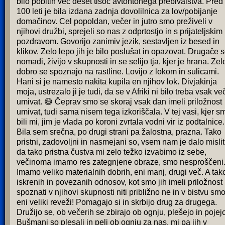
bilo pobitih več deset tisoč avtohtonega prebivalstva. Pred
100 leti je bila izdana zadnja dovolilnica za lov/pobijanje
domačinov. Cel popoldan, večer in jutro smo preživeli v
njihovi družbi, sprejeli so nas z odprtostjo in s prijateljskim
pozdravom. Govorijo zanimiv jezik, sestavljen iz besed in
klikov. Zelo lepo jih je bilo poslušat in opazovat. Drugače 
nomadi, živijo v skupnosti in se selijo tja, kjer je hrana. Zel
dobro se spoznajo na rastline. Lovijo z lokom in sulicami.
Hani si je namesto nakita kupila en njihov lok. Divjakinja
moja, ustrezalo ji je tudi, da se v Afriki ni bilo treba vsak ve
umivat. 😅 Čeprav smo se skoraj vsak dan imeli priložnost
umivat, tudi sama nisem tega izkoriščala. V tej vasi, kjer s
bili mi, jim je vlada po koroni zvrtala vodni vir iz podtalnice.
Bila sem srečna, po drugi strani pa žalostna, prazna. Tako
pristni, zadovoljni in nasmejani so, vsem nam je dalo mislit
da tako pristna čustva mi zelo težko izvabimo iz sebe,
večinoma imamo res zategnjene obraze, smo nesproščeni
Imamo veliko materialnih dobrih, eni manj, drugi več. A tak
iskrenih in povezanih odnosov, kot smo jih imeli priložnost
spoznati v njihovi skupnosti niti približno ne in v bistvu sm
eni veliki reveži! Pomagajo si in skrbijo drug za drugega.
Družijo se, ob večerih se zbirajo ob ognju, plešejo in pojej
Bušmani so plesali in peli ob ognju za nas, mi pa jih v