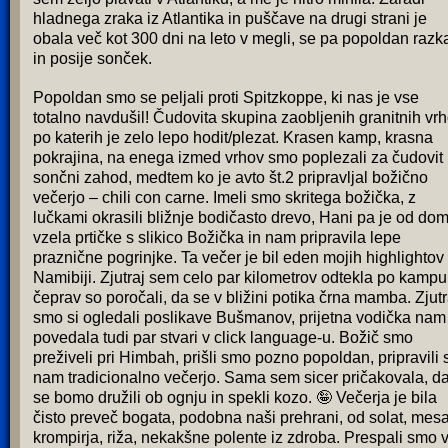
hladnega zraka iz Atlantika in puščave na drugi strani je
obala več kot 300 dni na leto v megli, se pa popoldan razk
in posije sonček.
Popoldan smo se peljali proti Spitzkoppe, ki nas je vse
totalno navdušil! Čudovita skupina zaobljenih granitnih vrh
po katerih je zelo lepo hodit/plezat. Krasen kamp, krasna
pokrajina, na enega izmed vrhov smo poplezali za čudovit
sončni zahod, medtem ko je avto št.2 pripravljal božično
večerjo – chili con carne. Imeli smo skritega božička, z
lučkami okrasili bližnje bodičasto drevo, Hani pa je od do
vzela prtičke s slikico Božička in nam pripravila lepe
praznične pogrinjke. Ta večer je bil eden mojih highlightov
Namibiji. Zjutraj sem celo par kilometrov odtekla po kampu
čeprav so poročali, da se v bližini potika črna mamba. Zjutr
smo si ogledali poslikave Bušmanov, prijetna vodička nam
povedala tudi par stvari v click language-u. Božič smo
preživeli pri Himbah, prišli smo pozno popoldan, pripravili 
nam tradicionalno večerjo. Sama sem sicer pričakovala, d
se bomo družili ob ognju in spekli kozo. 🤪 Večerja je bila
čisto preveč bogata, podobna naši prehrani, od solat, mesa
krompirja, riža, nekakšne polente iz zdroba. Prespali smo 