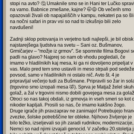
stopi na avto? 🤔 Umaknile smo se in Hani ter Lučko sprav
na varno. Babnice zmešane, kajne? 🤭😅 Ob večerih smo
opazovali živali ob napajališčih v kampu, nekateri pa so šli
na nočni safari in prav vsi so nad to izkušnjo bili zelo
navdušeni!
Zadnji sklop potovanja in verjetno tudi najlepši, je bil obisk
najstarejšega ljudstva na svetu – Sani oz. Bušmanov,
Grmičarjev – “možje iz grmov”. Se spomnite filma Bogovi s
padli na glavo? Najprej so nam ob vhodu pogledali, če
imamo v hladilnikih kaj mesa, ki ga ni dovoljeno pripeljat v
vas. Malo pred tem smo ustavili in meso strpali pod sedeže
povsod, samo v hladilnikih ni ostalo nič. Avto št. 4 je
pripravljal večerjo tudi za Bušmane. Pripravili so žar in sol
(trgovino smo izropali mesa 🤣). Sprva je Matjaž želel skuh
golaž, a žal v trgovini nismo dobili govejega mesa za golaž
Otroci so nas takoj obdali, iz grmovja in vseh smeri so kot 
nikoder kapljali. Prosili so nas, če imamo kakšno žogo.
Druge igrače jih pravzaprav ne zanimajo! Potrebujejo hran
zvezke, šolske potrebščine ter obleke. Njihovo življenje je
bilo težko, izseljevali so jih zaradi rudnikov, modernizacije,
Nemci so nad njimi izvajali genocid. V začetku 20.stoletja 