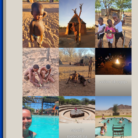
večeri ob ognju
največji
meteorit na