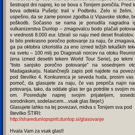
šestnajst dni naprej, ko se bova s Tonijem poročila. Pred 
bova odtekla Pušeljc trail v Podbrdu. Zelo si želim,
uspešno, da se zame ponovi zgodba iz Vipavske stotke, b
poškodb. Sočasno se nama je ponudila nagradna i
vulkanizerstva Dunlop – zmagovalcu bodo plačali potova
v vrednosti 8.000 eur. Izbrali so naju med deset finalistov.
bi bilo prekrasno poročno potovanje za naju, če zmagava,
ga pa oktobra izkoristila za eno izmed težjih tekaških te
na svetu – 100 milj po Diagonali norcev na otoku Reuni
(ena izmed desetih tekem World Tour Serie), po tekmi
“tisto sanjsko poročno potovanje” na sosednjem ot
Madagaskarju. Natančnejši zapis poti najdete na poveza
pod številko 4. Konkurenca je seveda huda, prosim vas
pomoč, da glasujete za naju, če vas prepriča najin na
potovanja, tako, da oddate glas ter ga potrdite s svojim ma
om. Posredujte naprej svojim prijateljem, sosed
sorodnikom, sodelavcem…vsak glas šteje!;)
Glasujete lahko na tej povezavi, midva s Tonijem sva pod
številko ŠTIRI:
http://sharedunlopspirit.dunlop.si/glasovanje
Hvala Vam za vsak glas!!