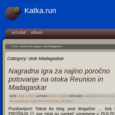
Katka.run
rezultati
album
Home
»
Archive by category 'otok Madagaskar'
Category:
otok Madagaskar
Nagradna igra za najino poročno
potovanje na otoka Reunion in
Madagaskar
DATE:
JUNE 4, 2015
AUTHOR:
KATKA_ADMIN
CATEGORY:
NAGRADNA IGRA
,
OTOK
MADAGASKAR
,
POROČNO POTOVANJE
,
REUNION
Pozdravljeni! Tokrat bo blog post drugačen … bolj 
PROŠNJA 🙂 vse misli so namreč usmerjene v 20.6.20