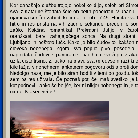
Ker današnje službe trajajo nekoliko dlje, sploh pri Simo
sva iz Katarine štartala šele ob petih popoldan, v upanju,
ujameva sončni zahod, ki bi naj bil ob 17:45. Hodila sva 
hitro in res prišla na vrh zadnje sekunde, preden je so
zašlo. Kakšna romantika! Prekrasni Julijci v čaro
oranžkasti barvi zahajajočega sonca. Na drugi strani
Ljubljana in nešteto lučk. Kako je bilo čudovito, kakšen m
človeka nobenega! Zgoraj sva popila pivo, posedela,
nagledala čudovite panorame, nadihala svežega zraka
užila čisto tišino. Z lučko na glavi, sva (predvsem jaz) kile
kile lažja, v nenehnem lahkotnem pogovoru odšla proti do
Nedolgo nazaj me je bilo strah hoditi v temi po gozdu, tok
sem pa res uživala. Če poznaš pot, če imaš svetilko, je i
kot podnevi, lahko še boljše, ker ni nikjer nobenega in je t
mirno. Krasen večer!