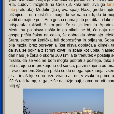
Rta, čudoviti razgledi na Cres (uf, kaki hrib, sva ga
lan
leto
prefurala), Medulin (tja greva spat). Nazaj grede najd
bližnjico – en most čez morje, ki se nama zdi, da bi mo
vodit do najine poti. Ena gospa nama je to potrdila in tako 
prišparala kakšnih 5 km poti. Že se je temnilo. Apartm
Medulinu pa nisva našla in ga nikoli ne bi, če naju ne
gospa prišla čakat na cesto, še dobro da obstajajo telefo
Stara, skromna ženička, full dobrosrčna in prijazna. Soba
bila mrzla, brez ogrevanja (ker nisva doplačala klime), t
da sva se pokrila z štirimi kovtri in spala kot ubita. Nasled
dan naju je čakalo skoraj 100 km, a ta trenutek v postelji 
mislila, da se več ne bom mogla pobrati s postelje, tako 
bila utrujena in prekurjena od sonca, pa zmržnjena od mr
– vse obenem. Sva pa prišla še do enega spoznanja: vse
je ali imaš kje sobo rezervirano ali ne, v vsakem primeru
iščeš (ali kamp, ki ga je še najlažje najt, samo odprti mor
biti) 🙂