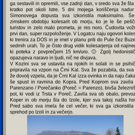
ga sestavili in opremili, vse zadnji dan, v sredo sva že šla
kratko pot okoli Istre. 5 dni mojega koriščenja nadur
Simonovega dopusta sva izkoristila maksimalno. Š
zimskem obdobju kolesarit ob morju, ko je le še pešč
turistov in zelo malo prometa, je res noro. Čudovita vož
prvi dan, super razpoloženje. V Logatcu naju ogovori koles
ki trenira za DOS in je imel v planu priti do Pule čez Buze
sedmih urah. To je čisto drug vidik kolesarjenja od najine
ki poteka z povprečjem 15 km/uro. 🙂 Zgolj hedonisti
opazujeva naravo in ljudi, nič ne divjava.
V Kozini sva se ustavila na njokih in solati in se psihi
pripravila na vzpon na Črni Kal. Sva že pozabila, da sva
že dovolj vzpela, da je Črni Kal izza ovinka in da naju čaka
še spust in ravnina do Kopra. Pred Koprom sva zavila
Parenzano / Porečanko (Poreč = Parenzo), bivša železni
pot, ki vodi iz Trsta v Poreč. Zavila sva ob obalo, prevoz
Koper in ob morju šla do Izole, kjer sva takoj našla hot
Pred sabo sva imela še cel večer, ki sva ga izkoristila
sprehod po Izoli in za večerjo.