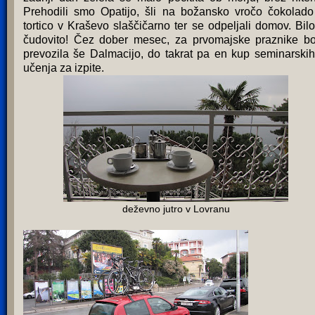
Prehodili smo Opatijo, šli na božansko vročo čokolado
tortico v Kraševo slaščičarno ter se odpeljali domov. Bilo
čudovito! Čez dober mesec, za prvomajske praznike b
prevozila še Dalmacijo, do takrat pa en kup seminarskih
učenja za izpite.
deževno jutro v Lovranu