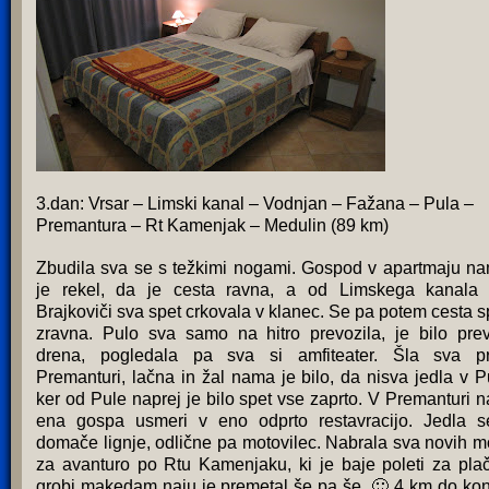
3.dan: Vrsar – Limski kanal – Vodnjan – Fažana – Pula –
Premantura – Rt Kamenjak – Medulin (89 km)
Zbudila sva se s težkimi nogami. Gospod v apartmaju n
je rekel, da je cesta ravna, a od Limskega kanala
Brajkoviči sva spet crkovala v klanec. Se pa potem cesta s
zravna. Pulo sva samo na hitro prevozila, je bilo pre
drena, pogledala pa sva si amfiteater. Šla sva pr
Premanturi, lačna in žal nama je bilo, da nisva jedla v Pu
ker od Pule naprej je bilo spet vse zaprto. V Premanturi n
ena gospa usmeri v eno odprto restavracijo. Jedla 
domače lignje, odlične pa motovilec. Nabrala sva novih m
za avanturo po Rtu Kamenjaku, ki je baje poleti za plač
grobi makedam naju je premetal še pa še. 🙂 4 km do ko