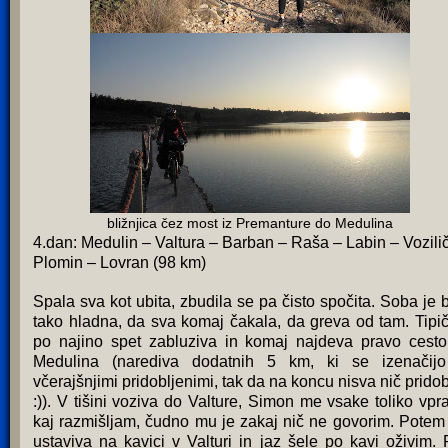
bližnjica čez most iz Premanture do Medulina
4.dan: Medulin – Valtura – Barban – Raša – Labin – Vozilič
Plomin – Lovran (98 km)
Spala sva kot ubita, zbudila se pa čisto spočita. Soba je b
tako hladna, da sva komaj čakala, da greva od tam. Tipi
po najino spet zabluziva in komaj najdeva pravo cesto
Medulina (narediva dodatnih 5 km, ki se izenačij
včerajšnjimi pridobljenimi, tak da na koncu nisva nič pridob
:)). V tišini voziva do Valture, Simon me vsake toliko vpr
kaj razmišljam, čudno mu je zakaj nič ne govorim. Potem
ustaviva na kavici v Valturi in jaz šele po kavi oživim. 