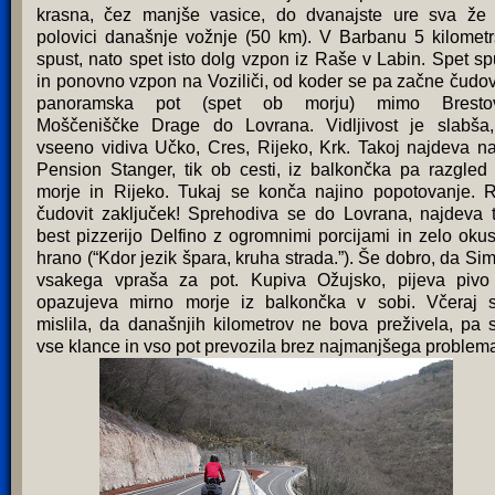
krasna, čez manjše vasice, do dvanajste ure sva že
polovici današnje vožnje (50 km). V Barbanu 5 kilometr
spust, nato spet isto dolg vzpon iz Raše v Labin. Spet sp
in ponovno vzpon na Voziliči, od koder se pa začne čudov
panoramska pot (spet ob morju) mimo Brestov
Moščeniščke Drage do Lovrana. Vidljivost je slabša
vseeno vidiva Učko, Cres, Rijeko, Krk. Takoj najdeva na
Pension Stanger, tik ob cesti, iz balkončka pa razgled
morje in Rijeko. Tukaj se konča najino popotovanje. 
čudovit zaključek! Sprehodiva se do Lovrana, najdeva 
best pizzerijo Delfino z ogromnimi porcijami in zelo oku
hrano (“Kdor jezik špara, kruha strada.”). Še dobro, da Si
vsakega vpraša za pot. Kupiva Ožujsko, pijeva pivo
opazujeva mirno morje iz balkončka v sobi. Včeraj 
mislila, da današnjih kilometrov ne bova preživela, pa 
vse klance in vso pot prevozila brez najmanjšega problem