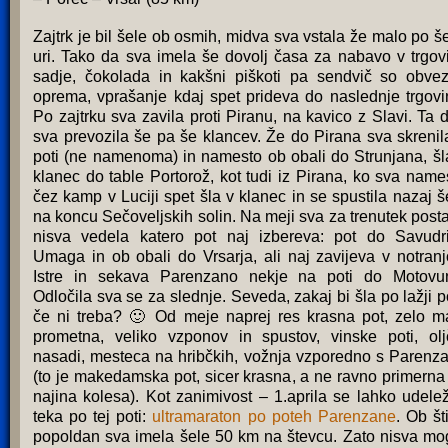
Zajtrk je bil šele ob osmih, midva sva vstala že malo po še
uri. Tako da sva imela še dovolj časa za nabavo v trgovi
sadje, čokolada in kakšni piškoti pa sendvič so obve
oprema, vprašanje kdaj spet prideva do naslednje trgovi
Po zajtrku sva zavila proti Piranu, na kavico z Slavi. Ta 
sva prevozila še pa še klancev. Že do Pirana sva skrenil
poti (ne namenoma) in namesto ob obali do Strunjana, šl
klanec do table Portorož, kot tudi iz Pirana, ko sva name
čez kamp v Luciji spet šla v klanec in se spustila nazaj š
na koncu Sečoveljskih solin. Na meji sva za trenutek posta
nisva vedela katero pot naj izbereva: pot do Savudri
Umaga in ob obali do Vrsarja, ali naj zavijeva v notranj
Istre in sekava Parenzano nekje na poti do Motovu
Odločila sva se za slednje. Seveda, zakaj bi šla po lažji po
če ni treba? 🙂 Od meje naprej res krasna pot, zelo m
prometna, veliko vzponov in spustov, vinske poti, olj
nasadi, mesteca na hribčkih, vožnja vzporedno s Parenz
(to je makedamska pot, sicer krasna, a ne ravno primerna
najina kolesa). Kot zanimivost – 1.aprila se lahko udelež
teka po tej poti:
ultramaraton po poteh Parenzane
. Ob šti
popoldan sva imela šele 50 km na števcu. Zato nisva mo