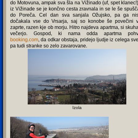
do Motovuna, ampak sva šla na Vižinado (uf, spet klanec!)
iz Vižinade se je končno cesta zravnala in se le še spušč
do Poreča. Cel dan sva sanjala Ožujsko, pa ga ni
dočakala vse do Vrsarja, saj so konobe še povečini 
zaprte, razen kje ob morju. Hitro najdeva apartma, si skuh
večerjo. Gospod, ki nama odda apartma pohva
booking.com
, da odkar obstaja, pridejo ljudje iz celega sve
pa tudi stranke so zelo zavarovane.
Izola