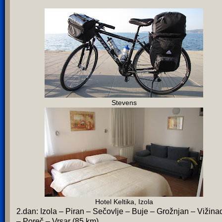
Stevens
Hotel Keltika, Izola
2.dan: Izola – Piran – Sečovlje – Buje – Grožnjan – Vižina
– Poreč – Vrsar (85 km)