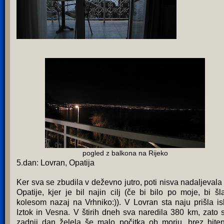
pogled z balkona na Rijeko
5.dan: Lovran, Opatija
Ker sva se zbudila v deževno jutro, poti nisva nadaljevala
Opatije, kjer je bil najin cilj (če bi bilo po moje, bi šl
kolesom nazaj na Vrhniko:)). V Lovran sta naju prišla is
Iztok in Vesna. V štirih dneh sva naredila 380 km, zato 
zadnji dan želela še malo počitka ob morju, brez hiten