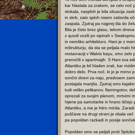
kar hlastala za zrakom, se celo noč 
stokala, nasploh je bila situacija zas
in skrb, zato sploh nisem zatisnila o
zaspala. Zjutraj pa najprej šla do žel
Bila je čisto brez glasu, tekom dnev
z quodi vozili po sipinah v Swakop
in nemško arhitekturo. Hani je z menoj
inštrukturju, da sta se peljala malo h
restavraciji v Walvis bayu, smo zelo 
prenočili v apartmajih. S Hani sva ed
Atlantiku je bil hladen zrak, kar misl
dobro delo. Prva noč, ki jo je mirno p
sončni dnevi za naju, predvsem zame
postajala manjša. Zjutraj smo kajakir
tudi veliko pelikanov, flamingotov, del
oprezali za svojim plenom, mrtvimi mo
hijene pa samotarke in hrano iščejo p
Atlantiku, a me je hitro minila. Zarad
puščave na drugi strani je obala več 
pa popoldan razkadi in posije sonček
Popoldan smo se peljali proti Spitzko