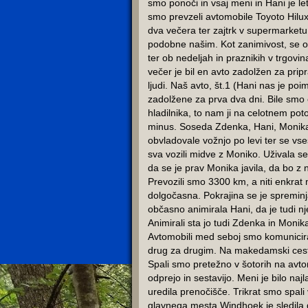
smo ponoči in vsaj meni in Hani je let
smo prevzeli avtomobile Toyoto Hilux
dva večera ter zajtrk v supermarketu
podobne našim. Kot zanimivost, se o
ter ob nedeljah in praznikih v trgovi
večer je bil en avto zadolžen za prip
ljudi. Naš avto, št.1 (Hani nas je p
zadolžene za prva dva dni. Bile smo ed
hladilnika, to nam ji na celotnem pot
minus. Soseda Zdenka, Hani, Monika
obvladovale vožnjo po levi ter se vs
sva vozili midve z Moniko. Uživala 
da se je prav Monika javila, da bo z 
Prevozili smo 3300 km, a niti enkrat 
dolgočasna. Pokrajina se je spremin
občasno animirala Hani, da je tudi nj
Animirali sta jo tudi Zdenka in Monik
Avtomobili med seboj smo komunicirali
drug za drugim. Na makedamski cesti j
Spali smo pretežno v šotorih na avtom
odprejo in sestavijo. Meni je bilo naj
uredila prenočišče. Trikrat smo spali 
glavnega mesta Windhoek je sledila d