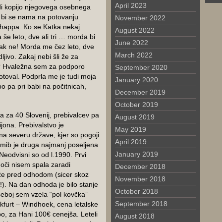
April 2023
i kopijo njegovega osebnega
a bi se nama na potovanju
November 2022
 Shappa. Ko se Katka nekaj
August 2022
a še leto, dve ali tri … morda bi
June 2022
ak ne! Morda me čez leto, dve
March 2022
dljivo. Zakaj nebi šli že za
e? Hvaležna sem za podporo
September 2020
otoval. Podprla me je tudi moja
January 2020
 pa pri babi na počitnicah,
December 2019
October 2019
ka za 40 Slovenij, prebivalcev pa
August 2019
ijona. Prebivalstvo je
May 2019
a severu države, kjer so pogoji
April 2019
Namib je druga najmanj poseljena
January 2019
Neodvisni so od l.1990. Prvi
noči nisem spala zaradi
December 2018
a že pred odhodom (sicer skoz
November 2018
). Na dan odhoda je bilo stanje
October 2018
 seboj sem vzela “pol kovčka”
September 2018
kfurt – Windhoek, cena letalske
o, za Hani 100€ cenejša. Leteli
August 2018