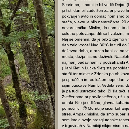
Sesriema, z nami je bil vodič Dejan (D
je tisti dan bil zadolžen za pripravo 
pokvarjen avto in domačinom smo p
sreča, v avtu je bilo namreč vsaj 20 
novorojenčka. Mislim, da nam je ta d
celotno potovanje. Bili so hvaležni, me
Naj še omenim, da je bilo z izjemo v 
dan zelo vroče! Nad 30°C in tudi do 
deževna doba, a razen kapljica na v
mestu, dežja nismo doživeli. Nasploh
najmanj padavinami v podsaharski Afr
(Hani 6let in Lučka 9let) sta popolda
starši ter midve z Zdenko pa ob kozar
je sproščen in res lušten popoldan, vsi
sipin puščave Namib. Vedela sem, da
je pa tudi ustrezalo tako. Bi šla tečt,
Zvečer smo pripravile večerjo, riž z p
omaki. Bilo je odlično, glavna kuhar
pomočnici. 🙂 Moniki je sicer kuhanje 
stres. Ampak mislim, da smo super iz
sem imela svoje brezglutenske testen
v trgovinah v Namibiji nikjer nisem 