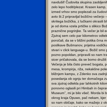
navdušil! Čudovita skupina zaobljenih
zelo lepo hodit/plezat. Krasen kamp,
izmed vrhov smo poplezali za čudovi
avto št.2 pripravljal božično večerjo 
skritega božička, z lučkami okrasili b
je od doma vzela prtičke s slikico Bo
praznične pogrinjke. Ta večer je bil e
Zjutraj sem celo par kilometrov odt
poročali, da se v bližini potika črna 
poslikave Bušmanov, prijetna vodičk
stvari v click language-u. Božič smo p
pozno popoldan, pripravili so nam t
sicer pričakovala, da se bomo družili
Večerja je bila čisto preveč bogata, 
mesa, krompirja, riža, nekakšne pole
bližnjem kampu, z Zdenko sva zadnji 
posedanja ob ognju ter domačega z
sva zjutraj odtekla par lahkotnih kil
ponovno oglasili pri Himbah in čepr
Museum”, mi je bilo všeč. Morda bi b
okrog kraja Opuwo, pač nekam, kjer bi 
so nam običaje, kako se mažejo z okro 