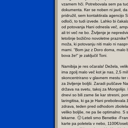
vzamem hči. Potrebovala sem pa tud
dokumenta. Ker se noben ni javil, d
pridružil, sem kontaktirala agencijo
odloči, to tudi izvede. Lahko bi čakal
od potovanja Hani odnesla več, amp
ali tri več ne bo. Življenje je nepredvi
letošnje božično novoletne praznik
moža, ki potovanju niti malo ni naspr
mami. “Bom jaz z Doro doma, malo bo
bova že!” je zaključil Toni.
Namibija je res očarala! Dežela, veli
ima zgolj malo več kot je nas, 2,5 mil
skoncentrirano v glavnem mestu ter n
za življenje boljši. Zaradi puščave 
država na svetu, takoj za Mongolijo. 
dnevi so bili zame še kar stresni, po
laringitisa, ki ga je Hani preboleval
zdrava, teden pred odhodom zbolela!
veliko boljše, ne pa še optimalno. S
lekarne. 🙂 Leteli smo Benetke -Fran
karte pa poletela v nebo, 1100€/oseb