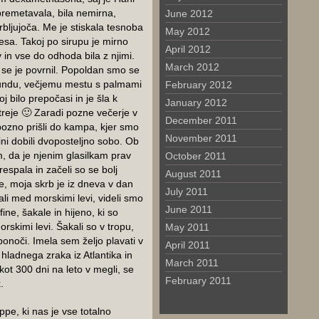
premetavala, bila nemirna,
June 2012
krbljujoča. Me je stiskala tesnoba
May 2012
česa. Takoj po sirupu je mirno
April 2012
v in vse do odhoda bila z njimi.
March 2012
a se je povrnil. Popoldan smo se
mundu, večjemu mestu s palmami
February 2012
 bilo prepočasi in je šla k
January 2012
itreje 🙂 Zaradi pozne večerje v
December 2011
pozno prišli do kampa, kjer smo
November 2011
ini dobili dvoposteljno sobo. Ob
im, da je njenim glasilkam prav
October 2011
respala in začeli so se bolj
August 2011
, moja skrb je iz dneva v dan
July 2011
ali med morskimi levi, videli smo
June 2011
fine, šakale in hijeno, ki so
rskimi levi. Šakali so v tropu,
May 2011
onoči. Imela sem željo plavati v
April 2011
i hladnega zraka iz Atlantika in
March 2011
kot 300 dni na leto v megli, se
February 2011
.
ppe, ki nas je vse totalno