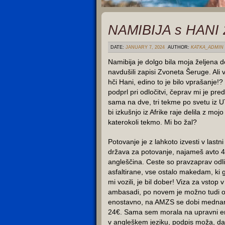
NAMIBIJA s HANI 
DATE:
JANUARY 7, 2024
AUTHOR:
KATKA_ADMIN
Namibija je dolgo bila moja željena d
navdušili zapisi Zvoneta Šeruge. Ali v
hči Hani, edino to je bilo vprašanje!
podprl pri odločitvi, čeprav mi je pre
sama na dve, tri tekme po svetu iz U
bi izkušnjo iz Afrike raje delila z mo
katerokoli tekmo. Mi bo žal?
Potovanje je z lahkoto izvesti v lastni 
država za potovanje, najameš avto 4×
angleščina. Ceste so pravzaprav odlič
asfaltirane, vse ostalo makedam, ki ga
mi vozili, je bil dober! Viza za vstop
ambasadi, po novem je možno tudi on-
enostavno, na AMZS se dobi mednar
24€. Sama sem morala na upravni enoti
v angleškem jeziku, podpis moža, da 