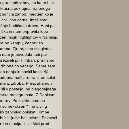
 granitnih vrhov, po katerih je
 krasna pokrajina, na enega
t sončni zahod, medtem ko je
– chili con carne. Imeli smo
ližnje bodičasto drevo, Hani pa
žička in nam pripravila lepe
den mojih highlightov v Namibiji.
ekla po kampu, čeprav so
mamba. Zjutraj smo si ogledali
a nam je povedala tudi par
reživeli pri Himbah, prišli smo
radicionalno večerjo. Sama sem
 ob ognju in spekli kozo. 🤪
podobna naši prehrani, od solat,
nte iz zdroba. Prespali smo v
šli v posteljo, od blagodejnega
varka mojega tasta. Z Denisom
ometrov. Po zajtrku smo se
av so nekakšen “The Living
ilo zanimivo obiskati Himbe
bili ljudje bolj pristni. Pokazali
in mastjo, ki jih ščiti pred