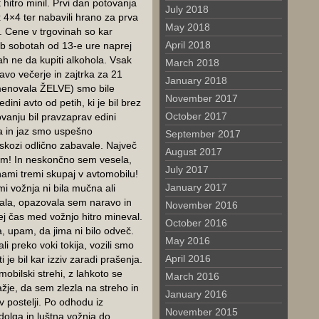
 hitro minil. Prvi dan potovanja
July 2018
 4×4 ter nabavili hrano za prva
May 2018
. Cene v trgovinah so kar
April 2018
b sobotah od 13-e ure naprej
nah ne da kupiti alkohola. Vsak
March 2018
ravo večerje in zajtrka za 21
January 2018
oimenovala ŽELVE) smo bile
November 2017
ini avto od petih, ki je bil brez
October 2017
ovanju bil pravzaprav edini
 in jaz smo uspešno
September 2017
eskozi odlično zabavale. Največ
August 2017
sem! In neskončno sem vesela,
July 2017
nami tremi skupaj v avtomobilu!
January 2017
mi vožnja ni bila mučna ali
jala, opazovala sem naravo in
November 2016
ej čas med vožnjo hitro mineval.
October 2016
a, upam, da jima ni bilo odveč.
May 2016
 preko voki tokija, vozili smo
April 2016
e bil kar izziv zaradi prašenja.
obilski strehi, z lahkoto se
March 2016
lažje, da sem zlezla na streho in
January 2016
v postelji. Po odhodu iz
November 2015
olga in luštna vožnja do