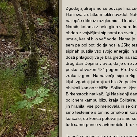
Zgodaj zjutraj smo se povzpeli na čud
Hani sva z užitkom tekli navzdol. Nat
najlepše slike iz razglednic – Deadvl
Namib, kotanja z belo glino v narodn
obdan z vajvišjimi sipinami na svetu
umrla, ker ni bilo več vode. Name je
sem pa pol poti do tja nosila 25kg tež
sipinah pustila vso svojo energijo in 
dosti prilagodljiva je bila glede na r
drug dan Dejana v avtu, da je on zvoz
pesku, obvezen 4×4 pogon! Pred vožn
zraka iz gum. Na največjo sipino Big
kljub zgodnji jutranji uri bilo že pek
obiskali kanjon v bližini Solitaire, k
Birkenstock natikač. 🙂 Naslednji da
odličnem kampu blizu kraja Solitaire.
jih hranila, vse poimenovala in se čisto
smo testenine s tunino omako in kor
končalo, do konca potovanja smo se p
tudi same punce v avtomobilu, brez 
To noč sem morala ukrepati s sirup