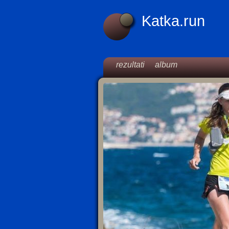
Katka.run
rezultati
album