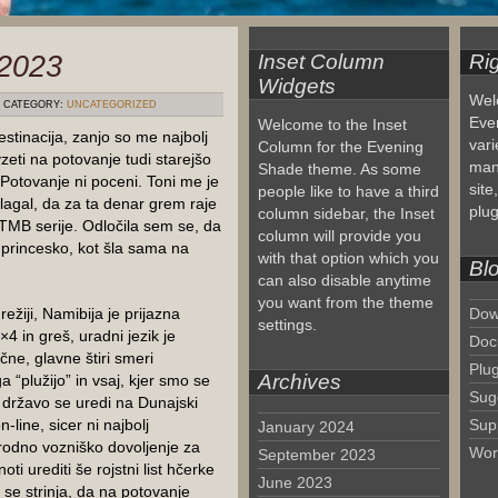
2023
Inset Column
Ri
Widgets
Wel
CATEGORY:
UNCATEGORIZED
Eve
Welcome to the Inset
estinacija, zanjo so me najbolj
vari
Column for the Evening
zeti na potovanje tudi starejšo
man
Shade theme. As some
? Potovanje ni poceni. Toni me je
site
people like to have a third
dlagal, da za ta denar grem raje
plug
column sidebar, the Inset
TMB serije. Odločila sem se, da
column will provide you
jo princesko, kot šla sama na
with that option which you
Blo
can also disable anytime
you want from the theme
režiji, Namibija je prijazna
Dow
settings.
4 in greš, uradni jezik je
Doc
ne, glavne štiri smeri
Plu
Archives
 “plužijo” in vsaj, kjer smo se
Sug
 v državo se uredi na Dunajski
line, sicer ni najbolj
Sup
January 2024
odno vozniško dovoljenje za
Wor
September 2023
 urediti še rojstni list hčerke
June 2023
se strinja, da na potovanje