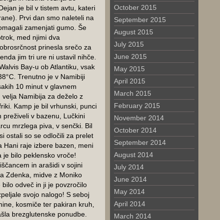
October 2015
ejan je bil v tistem avtu, kateri
hrane). Prvi dan smo naleteli na
September 2015
omagali zamenjati gumo. Še
August 2015
otrok, med njimi dva
July 2015
obrosrčnost prinesla srečo za
June 2015
nda jim tri ure ni ustavil nihče.
Walvis Bay-u ob Atlantiku, vsak
May 2015
38°C. Trenutno je v Namibiji
April 2015
sakih 10 minut v glavnem
March 2015
 velja Namibija za deželo z
February 2015
iki. Kamp je bil vrhunski, punci
n preživeli v bazenu, Lučkini
November 2014
cu mrzlega piva, v senčki. Bil
October 2014
 ostali so se odločili za prelet
September 2014
 Hani raje izbere bazen, meni
August 2014
 a je bilo peklensko vroče!
iščancem in arašidi v sojini
July 2014
ica Zdenka, midve z Moniko
June 2014
bilo odveč in ji je povzročilo
May 2014
peljale svojo nalogo! S seboj
April 2014
ine, kosmiče ter pakiran kruh,
našla brezglutenske ponudbe.
March 2014