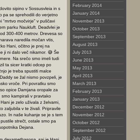
February 2014
ovito sipino v Sossusvleia in s
January 2014
o pa se sprehodili do verjetno
November 2013
ei “mrtvo močvirje” v puščavi
em parku Naukluft. Deadvlei je
October 2013
, od 300-400 metrov. Drevesa so
September 2013
 narava naredila močan vtis,
August 2013
ko Hani, očitno je prej na
July 2013
se ji ni dalo več nikamor. 😅 Še
azmere. Na srečo smo imeli tudi
June 2013
il ta sicer kratki odcep po
May 2013
jo je treba spustiti malce
April 2013
 Daddy se žal nismo povzpeli, je
March 2013
lensko vroče. Pri povratku smo
jer so opice Damjana oropale za
February 2013
n smo kampirali v pravtako
January 2013
 Hani je zelo uživala z želvami,
December 2012
 zaljubila v te živali. Pripravile
November 2012
uzo. In naše kuhanje se je s tem
ustile strečt, ostale smo pa
October 2012
sopotnika Dejana.
September 2012
July 2012
om dexamethasona, saj je Hani