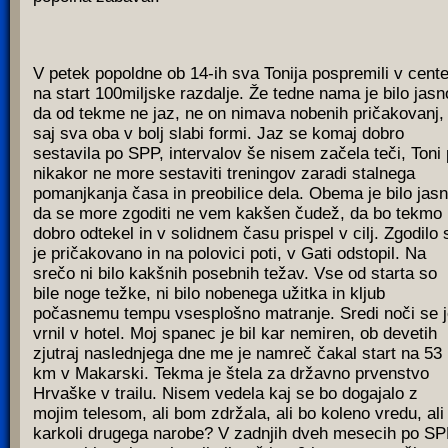
V petek popoldne ob 14-ih sva Tonija pospremili v cente
na start 100miljske razdalje. Že tedne nama je bilo jasn
da od tekme ne jaz, ne on nimava nobenih pričakovanj,
saj sva oba v bolj slabi formi. Jaz se komaj dobro
sestavila po SPP, intervalov še nisem začela teči, Toni
nikakor ne more sestaviti treningov zaradi stalnega
pomanjkanja časa in preobilice dela. Obema je bilo jasn
da se more zgoditi ne vem kakšen čudež, da bo tekmo
dobro odtekel in v solidnem času prispel v cilj. Zgodilo 
je pričakovano in na polovici poti, v Gati odstopil. Na
srečo ni bilo kakšnih posebnih težav. Vse od starta so
bile noge težke, ni bilo nobenega užitka in kljub
počasnemu tempu vsesplošno matranje. Sredi noči se 
vrnil v hotel. Moj spanec je bil kar nemiren, ob devetih
zjutraj naslednjega dne me je namreč čakal start na 53
km v Makarski. Tekma je štela za državno prvenstvo
Hrvaške v trailu. Nisem vedela kaj se bo dogajalo z
mojim telesom, ali bom zdržala, ali bo koleno vredu, ali
karkoli drugega narobe? V zadnjih dveh mesecih po S