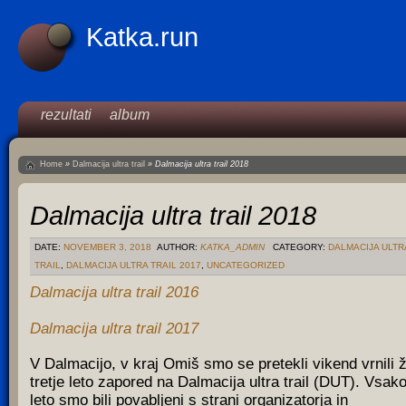
Katka.run
rezultati
album
Home
»
Dalmacija ultra trail
»
Dalmacija ultra trail 2018
Dalmacija ultra trail 2018
DATE:
NOVEMBER 3, 2018
AUTHOR:
KATKA_ADMIN
CATEGORY:
DALMACIJA ULTR
TRAIL
,
DALMACIJA ULTRA TRAIL 2017
,
UNCATEGORIZED
Dalmacija ultra trail 2016
Dalmacija ultra trail 2017
V Dalmacijo, v kraj Omiš smo se pretekli vikend vrnili 
tretje leto zapored na Dalmacija ultra trail (DUT). Vsak
leto smo bili povabljeni s strani organizatorja in