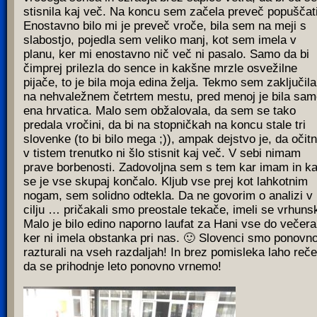
stisnila kaj več. Na koncu sem začela preveč popuščati
Enostavno bilo mi je preveč vroče, bila sem na meji s
slabostjo, pojedla sem veliko manj, kot sem imela v
planu, ker mi enostavno nič več ni pasalo. Samo da bi
čimprej prilezla do sence in kakšne mrzle osvežilne
pijače, to je bila moja edina želja. Tekmo sem zaključila
na nehvaležnem četrtem mestu, pred menoj je bila sa
ena hrvatica. Malo sem obžalovala, da sem se tako
predala vročini, da bi na stopničkah na koncu stale tri
slovenke (to bi bilo mega ;)), ampak dejstvo je, da očit
v tistem trenutko ni šlo stisnit kaj več. V sebi nimam
prave borbenosti. Zadovoljna sem s tem kar imam in k
se je vse skupaj končalo. Kljub vse prej kot lahkotnim
nogam, sem solidno odtekla. Da ne govorim o analizi v
cilju … pričakali smo preostale tekače, imeli se vrhuns
Malo je bilo edino naporno laufat za Hani vse do večera
ker ni imela obstanka pri nas. 🙂 Slovenci smo ponovn
razturali na vseh razdaljah! In brez pomisleka laho reč
da se prihodnje leto ponovno vrnemo!