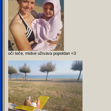
oči teče, midve uživava popoldan <3