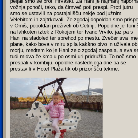
peljali smo se proti Hrvaški. Za Hani je najmanj naporn
vožnja ponoči, tako, da čimveč poti prespi. Proti jutru
smo se ustavili na postajališču nekje pod južnim
Velebitom in zajtrkovali. Že zgodaj dopoldan smo prispe
v Omiš, popoldan preživeli ob Cetinji. Popoldne je Toni 
na lahkoten iztek z Rokojem ter Ivano Vrvilo, jaz pa s
Hani na sladoled ter sprehod po mestu. Zvečer sva ime
plane, kako bova v miru spila kakšno pivo in uživala ob
morju, medtem ko je Hani zelo zgodaj zaspala, a sva se
tudi midva že kmalu po osmi uri pridružila. To noč smo
prespali v kombiju, opoldne naslednjega dne pa se
prestavili v Hotel Plaža tik ob prizorišču tekme.