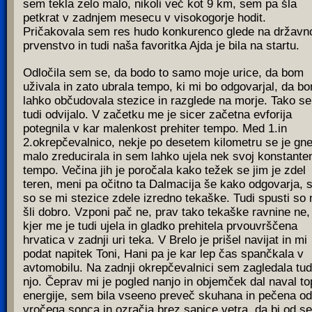
sem tekla zelo malo, nikoli več kot 9 km, sem pa šla
petkrat v zadnjem mesecu v visokogorje hodit.
Pričakovala sem res hudo konkurenco glede na državn
prvenstvo in tudi naša favoritka Ajda je bila na startu.
Odločila sem se, da bodo to samo moje urice, da bom
uživala in zato ubrala tempo, ki mi bo odgovarjal, da b
lahko občudovala stezice in razglede na morje. Tako se
tudi odvijalo. V začetku me je sicer začetna evforija
potegnila v kar malenkost prehiter tempo. Med 1.in
2.okrepčevalnico, nekje po desetem kilometru se je gn
malo zreducirala in sem lahko ujela nek svoj konstante
tempo. Večina jih je poročala kako težek se jim je zdel
teren, meni pa očitno ta Dalmacija še kako odgovarja, s
so se mi stezice zdele izredno tekaške. Tudi spusti so 
šli dobro. Vzponi pač ne, prav tako tekaške ravnine ne,
kjer me je tudi ujela in gladko prehitela prvouvrščena
hrvatica v zadnji uri teka. V Brelo je prišel navijat in mi
podat napitek Toni, Hani pa je kar lep čas spančkala v
avtomobilu. Na zadnji okrepčevalnici sem zagledala tud
njo. Čeprav mi je pogled nanjo in objemček dal naval to
energije, sem bila vseeno preveč skuhana in pečena od
vročega sonca in ozračja brez sapice vetra, da bi od s