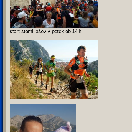
start stomiljašev v petek ob 14ih