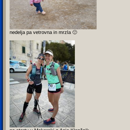
nedelja pa vetrovna in mrzla 🙁