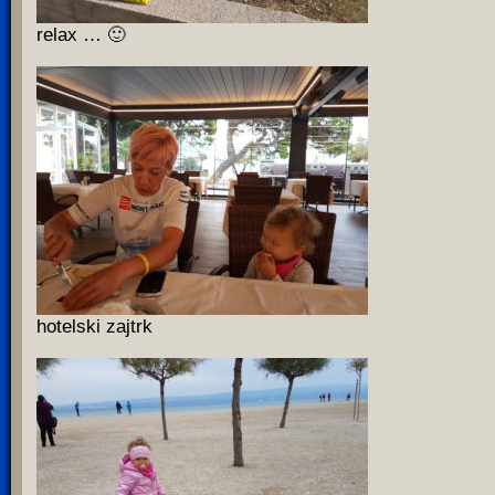
relax … 🙂
hotelski zajtrk