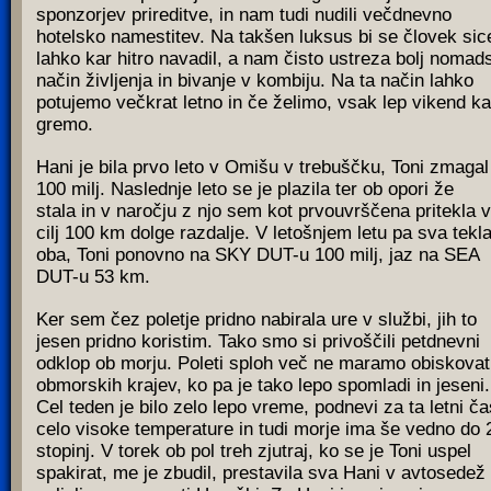
sponzorjev prireditve, in nam tudi nudili večdnevno
hotelsko namestitev. Na takšen luksus bi se človek sic
lahko kar hitro navadil, a nam čisto ustreza bolj nomad
način življenja in bivanje v kombiju. Na ta način lahko
potujemo večkrat letno in če želimo, vsak lep vikend k
gremo.
Hani je bila prvo leto v Omišu v trebuščku, Toni zmagal
100 milj. Naslednje leto se je plazila ter ob opori že
stala in v naročju z njo sem kot prvouvrščena pritekla v
cilj 100 km dolge razdalje. V letošnjem letu pa sva tekl
oba, Toni ponovno na SKY DUT-u 100 milj, jaz na SEA
DUT-u 53 km.
Ker sem čez poletje pridno nabirala ure v službi, jih to
jesen pridno koristim. Tako smo si privoščili petdnevni
odklop ob morju. Poleti sploh več ne maramo obiskovat
obmorskih krajev, ko pa je tako lepo spomladi in jeseni.
Cel teden je bilo zelo lepo vreme, podnevi za ta letni ča
celo visoke temperature in tudi morje ima še vedno do 
stopinj. V torek ob pol treh zjutraj, ko se je Toni uspel
spakirat, me je zbudil, prestavila sva Hani v avtosedež 