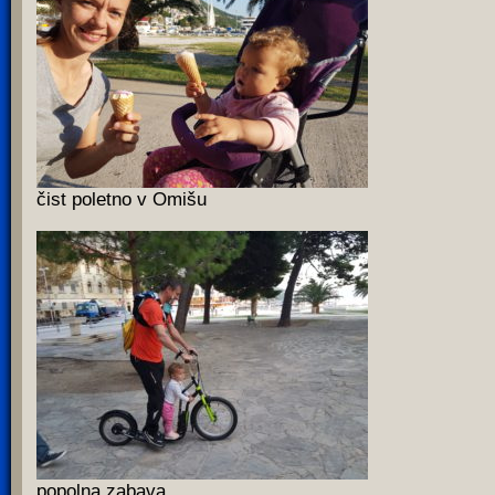
čist poletno v Omišu
popolna zabava..