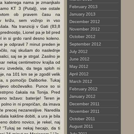
 za katerega nama je zmanjkalo
February 2013
samo KT 3 (Putalj), vse ostale
January 2013
 avtom ob pravem času na
 v križu, sem vožnjo in vso
December 2012
šala. Na tranziciji v Gati (83,8
November 2012
prednostjo, Lionel pa je bil pred
October 2012
 in si grdo ranil desno koleno.
September 2012
se je odpravil 7 minut preden je
očilo, naj skušam do naslednje
July 2012
ici, saj se je strgal. Zasilno je
June 2012
 kar nekaj centimetrov krajša od
May 2012
u izvedela, da tega sploh ni
April 2012
je, na 101 km se je zgodil velik
la, s pomočjo Daliborke. Tukaj
March 2012
jevo oboževalko. Punce so si
February 2012
nestrpno čakala na Tonija. Pred
January 2012
no težavo: baterije! Teren je
December 2011
 polno in ni prepričan, da imava
 že precej nezanesljive. Naredila
November 2011
šala kakšne dobiti, a ura je bila
October 2011
 eno dobro novico, je rekel, naj
August 2011
 “Tukaj se nekaj hecajo, da ti
July 2011