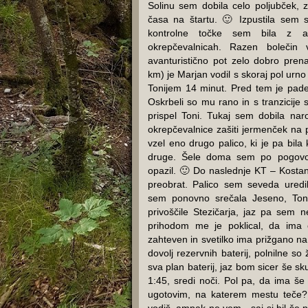
Solinu sem dobila celo poljubček,
časa na štartu. 🙂 Izpustila sem 
kontrolne točke sem bila z
okrepčevalnicah. Razen bolečin
avanturistično pot zelo dobro prena
km) je Marjan vodil s skoraj pol urno 
Tonijem 14 minut. Pred tem je padel
Oskrbeli so mu rano in s tranzicije 
prispel Toni. Tukaj sem dobila nar
okrepčevalnice zašiti jermenček na pal
vzel eno drugo palico, ki je pa bila
druge. Šele doma sem po pogovor
opazil. 🙂 Do naslednje KT – Kostan
preobrat. Palico sem seveda uredi
sem ponovno srečala Jeseno, Toni
privoščile Stezičarja, jaz pa sem 
prihodom me je poklical, da ima e
zahteven in svetilko ima prižgano na
dovolj rezervnih baterij, polnilne so
sva plan baterij, jaz bom sicer še sku
1:45, sredi noči. Pol pa, da ima še
ugotovim, na katerem mestu teče?!