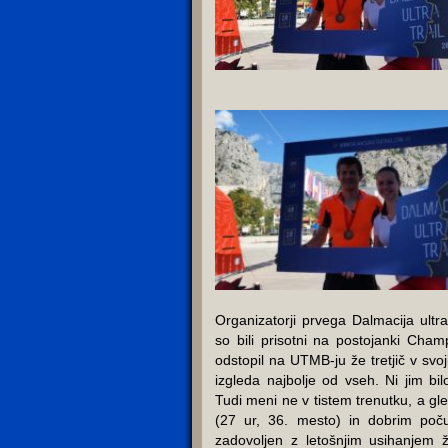
Organizatorji prvega Dalmacija ultr
so bili prisotni na postojanki Cham
odstopil na UTMB-ju že tretjič v svoji 
izgleda najbolje od vseh. Ni jim bil
Tudi meni ne v tistem trenutku, a gle
(27 ur, 36. mesto) in dobrim poč
zadovoljen z letošnjim usihanjem 