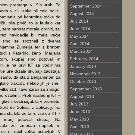
incev premagal v 19ih urah. Po
September 2014
da v cilj lahko bil celo boljši.
August 2014
otovanja od kontrolne točke do
July 2014
šu bila prvič, to je laufalo kar
June 2014
 sem parkrat morala obrniti, saj
ez navigacije bi imela večje
May 2014
oj smo se spoznali z dvema
April 2014
enjamina Žumerja ter z bratom
March 2014
tudi s Katarino, ženo Marjana
February 2014
om, skupaj smo potovali in
Toni je na prvi KT za vodilnima
January 2014
ve ure držala skupaj) zaostajal
November 2013
čt samo, da sta z Benjaminom za
October 2013
kalo trakcov, nekdo jih je snel.
September 2013
vilko št.1, favoriziran za zmago,
d ostalimi. Proti naslednji KT –
August 2013
 glavni cesti izgubila v prometu,
July 2013
lit do Solina, z aplikacijo na
June 2013
arina sta bila že tam, vse do KT 7
May 2013
i manj potovali skupaj. Na
edala že zmešan napitek in
April 2013
se ni rabil veliko ustavljati. V
March 2013