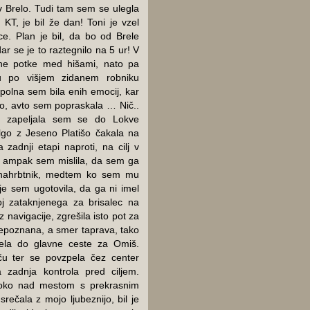
 v Brelo. Tudi tam sem se ulegla
 KT, je bil že dan! Toni je vzel
ce. Plan je bil, da bo od Brele
ar se je to raztegnilo na 5 ur! V
ične potke med hišami, nato pa
nju po višjem zidanem robniku
 polna sem bila enih emocij, kar
bro, avto sem popraskala … Nič..
, zapeljala sem se do Lokve
go z Jeseno Platišo čakala na
 zadnji etapi naproti, na cilj v
n, ampak sem mislila, da sem ga
v nahrbtnik, medtem ko sem mu
je sem ugotovila, da ga ni imel
j zataknjenega za brisalec na
z navigacije, zgrešila isto pot za
 nepoznana, a smer taprava, tako
ela do glavne ceste za Omiš.
šču ter se povzpela čez center
va zadnja kontrola pred ciljem.
isoko nad mestom s prekrasnim
ečala z mojo ljubeznijo, bil je