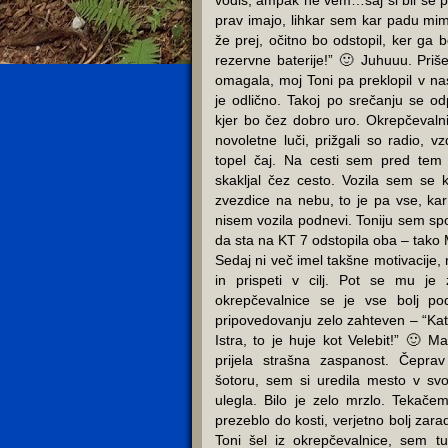
vodiš, ampak ne vem…saj si bil še p
prav imajo, lihkar sem kar padu mi
že prej, očitno bo odstopil, ker ga b
rezervne baterije!” 🙂 Juhuuu. Priš
omagala, moj Toni pa preklopil v nas
je odlično. Takoj po srečanju se o
kjer bo čez dobro uro. Okrepčevalnic
novoletne luči, prižgali so radio, v
topel čaj. Na cesti sem pred tem s
skakljal čez cesto. Vozila sem se 
zvezdice na nebu, to je pa vse, ka
nisem vozila podnevi. Toniju sem sp
da sta na KT 7 odstopila oba – tako 
Sedaj ni več imel takšne motivacije,
in prispeti v cilj. Pot se mu je 
okrepčevalnice se je vse bolj pod
pripovedovanju zelo zahteven – “Katk
Istra, to je huje kot Velebit!” 🙂 
prijela strašna zaspanost. Čepra
šotoru, sem si uredila mesto v sv
ulegla. Bilo je zelo mrzlo. Tekač
prezeblo do kosti, verjetno bolj zarad
Toni šel iz okrepčevalnice, sem t