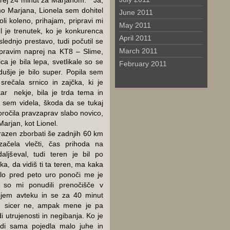
rej 24 minut za Marjanom.” “Ja,
mo Marjana, Lionela sem dohitel
June 2011
oli koleno, prihajam, pripravi mi
May 2011
el je trenutek, ko je konkurenca
April 2011
lednjo prestavo, tudi počutil se
March 2011
dpravim naprej na KT8 – Slime,
a je bila lepa, svetlikale so se
February 2011
zdušje je bilo super. Popila sem
rečala srnico in zajčka, ki je
kar nekje, bila je trda tema in
r sem videla, škoda da se tukaj
oročila pravzaprav slabo novico,
Marjan, kot Lionel.
 razen zborbati še zadnjih 60 km
začela vlečti, čas prihoda na
aljševal, tudi teren je bil po
a, da vidiš ti ta teren, ma kaka
Malo pred peto uro ponoči me je
v so mi ponudili prenočišče v
ojem avteku in se za 40 minut
em sicer ne, ampak mene je pa
i utrujenosti in negibanja. Ko je
udi sama pojedla malo juhe in