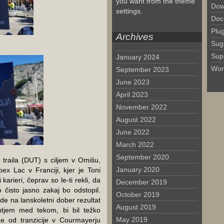
you want from the theme
Dow
settings.
Doc
Plu
Archives
Sug
Sup
January 2024
Wor
September 2023
June 2023
April 2023
November 2022
August 2022
June 2022
March 2022
September 2020
a traila (DUT) s ciljem v Omišu,
January 2020
pex Lac v Franciji, kjer je Toni
karieri, čeprav so le-ti rekli, da
December 2019
o čisto jasno zakaj bo odstopil.
October 2019
de na lanskoletni dober rezultat
August 2019
utjem med tekom, bi bil težko
May 2019
že od tranzicije v Courmayerju