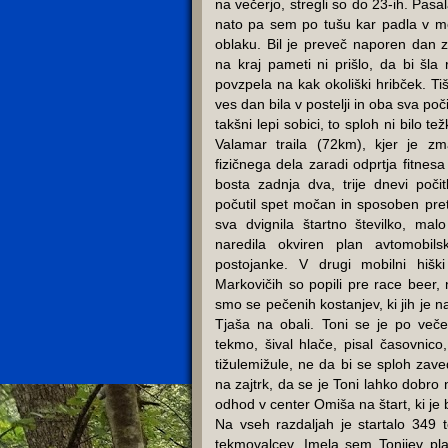
na večerjo, stregli so do 23-ih. Pasa
nato pa sem po tušu kar padla v me
oblaku. Bil je preveč naporen dan z
na kraj pameti ni prišlo, da bi šla r
povzpela na kak okoliški hribček. T
ves dan bila v postelji in oba sva p
takšni lepi sobici, to sploh ni bilo te
Valamar traila (72km), kjer je zm
fizičnega dela zaradi odprtja fitnesa
bosta zadnja dva, trije dnevi poči
počutil spet močan in sposoben pret
sva dvignila štartno številko, mal
naredila okviren plan avtomobil
postojanke. V drugi mobilni hiški
Markovičih so popili pre race beer, n
smo se pečenih kostanjev, ki jih je
Tjaša na obali. Toni se je po večer
tekmo, šival hlače, pisal časovnic
tižulemižule, ne da bi se sploh zav
na zajtrk, da se je Toni lahko dobro 
odhod v center Omiša na štart, ki je 
Na vseh razdaljah je startalo 349 t
tekmovalcev. Imela sem Tonijev pla