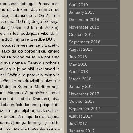
om od lanskoletnega. Ponovno so
April 2019
erno ultra tekmo. Jaz sem že od
January 2019
acijo, natančneje v Omiš, Toni
December 2018
 še ena 100 milj dolga izkušnja,
November 2018
ala (110km, 60 km ali 20 km).
lu in lep podaljšan vikend, in
October 2018
o na 100 milj prve izvedbe DUT.
September 2018
, dopust je ves šel že v začetku
August 2018
 tako da do porodniške, katero
July 2018
eba še pridno delat. Na pot smo
roti sva doma v Šentvidu pobrala
May 2018
avljen in je po hiši iskal stvari in
April 2018
onci. Vožnja je potekala mirno in
March 2018
večer že nazdravljali s pivom v
January 2018
 Mateji in Branetu. Medtem naju
remil Marjana Zupančiča v hotel
November 2017
premi do hotela Damianii, dva
October 2017
 Totalen šok, ko smo prispeli do
September 2017
zni in gostoljubni, razkazali so
August 2017
z besed. Za naju, ki sva vajena
spravljenega kombija, je bil to
July 2017
em še nabrala moči, da sva šla
January 2017