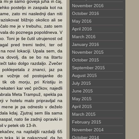
la mi je samo goveja juha in čaj,
November 2016
hko posteljo in zaspala kot na
October 2016
ame, zato mi naslednji dan niti
aziskovat bližnjo okolico ali se
May 2016
iščalo me je v trebuhu, zato sem
April 2016
očivala do poznega popoldneva. V
March 2016
žko. Toni je še čutil utrujenost od
January 2016
agal pred tremi tedni, ter od
 na novi lokaciji. Upala sem, da
November 2015
tka dovolj, da se bo na štartu
October 2015
ečt tako dolgo razdaljo. Zvečer
September 2015
o poklepetala z znanci, jaz pa
August 2015
ske vožnje od postojanke do
 tik ob morju, pri Kristiju in
July 2015
ekateri kar več pirčkov, najedli
June 2015
 nabrala Meta Trampuž, spekla pa
May 2015
ji v hotelu malo pripravljal na
April 2015
o, mene je pa odneslo v deželo
edala kdaj. Zjutraj sem šla sama
March 2015
naspal, nato še zadnji opravki in
February 2015
bil v petek ob 13-ih.
November 2014
ekačev, na najdaljši razdalji 65
October 2014
n teka, ki je nakazoval, da bo