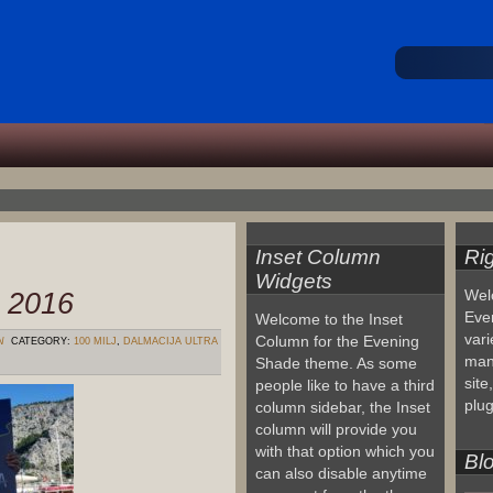
Inset Column
Ri
Widgets
l 2016
Wel
Eve
Welcome to the Inset
vari
Column for the Evening
N
CATEGORY:
100 MILJ
,
DALMACIJA ULTRA
man
Shade theme. As some
site
people like to have a third
plug
column sidebar, the Inset
column will provide you
with that option which you
Blo
can also disable anytime