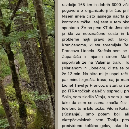
razdaljo 165 km in dobrih 6000 viš
pogovoru z organizatorji bi čas priho
Nisem imela čisto jasnega načrta p
kontrolne točke, saj sem v tem okoli
spontano. Že na prvo KT do Jesenic,
je šlo za neoznačeno cesto in br
probleme najti pravo pot. Tak
Kranjčanoma, ki sta spremljala B
Francoza Lionela. Srečala sem se 
Zupančiča in njunim sinom Mark
suportirali že na Valamar trailu. 
(Marjanom in Lionelom, ki sta se pr
že 12 min. Na hitro mi je uspel re
par minut zgrešila traso, saj je manj
Lionel Trivel je Francoz s štartno šte
po ITRA točkah daleč v ospredju pre
Solin, sem sledila Vitoju, a sem ju na
tako da sem se sama znašla čez Sp
telefonu to ni bilo težko. Vito in Kat
(Kostanje), smo potem bolj al
okrepčevalnicah sem Toniju pr
predvideno količino gelov, tako da 