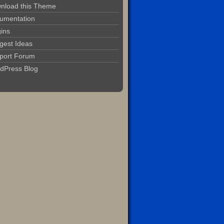
nload this Theme
umentation
gins
gest Ideas
port Forum
dPress Blog