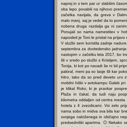
naprej in s tem par ur slabšim čas
oba lepo povabili na njihovo premi
začetka navijala, da greva v Dalm
malo manj, saj je vedel da to pomeni
nobena druga razdalja ga ni zanim
Ponujali so nama namestitev v hote
naposled je Toni le pristal na prijav
V službi sem koristila zadnje nadure
septembra za dvotedensko jadranje,
nastopim v začetku leta 2017, bo tr
šli v sredo po službi s Kristijem, sp
Tonija, ki kot po navadi še ni bil pripr
pakiral, meni pa so lasje šli kar pok
hitro, tako da so pred deveto uro z
mobilni hiški v avtokampu Galeb pri
je klikal Roko, ki je pravkar posp
Plaža in čakal, da tudi naju pos
kilometra oddaljen od centra mesta.
hotela z 4 zvezdicami. Vsi zelo prija
nama sobo in midva sva bila kar bre
svojega naloženega in običajno nepo
predsedniški apartma. 🙂 Nekako s