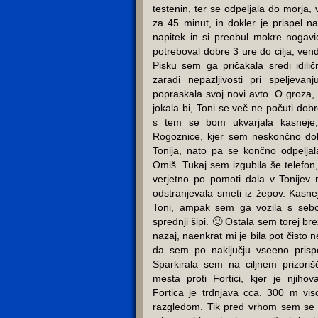
testenin, ter se odpeljala do morja,
za 45 minut, in dokler je prispel na
napitek in si preobul mokre nogavi
potreboval dobre 3 ure do cilja, vend
Pisku sem ga pričakala sredi idil
zaradi nepazljivosti pri speljeva
popraskala svoj novi avto. O groza,
jokala bi, Toni se več ne počuti do
s tem se bom ukvarjala kasneje
Rogoznice, kjer sem neskončno dol
Tonija, nato pa se končno odpeljala
Omiš. Tukaj sem izgubila še telefo
verjetno po pomoti dala v Tonije
odstranjevala smeti iz žepov. Kasne
Toni, ampak sem ga vozila s sebo
sprednji šipi. 🙂 Ostala sem torej bre
nazaj, naenkrat mi je bila pot čisto
da sem po naključju vseeno prisp
Sparkirala sem na ciljnem prizori
mesta proti Fortici, kjer je njiho
Fortica je trdnjava cca. 300 m v
razgledom. Tik pred vrhom sem se sr