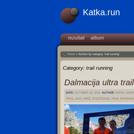
Katka.run
rezultati
album
Home
»
Archive by category 'trail running'
Category:
trail running
Dalmacija ultra trai
DATE:
OCTOBER 26, 2016
AUTHOR:
KATKA_ADMI
TRAIL
,
DUT
,
OMIŠ
,
STEZIČENJE
,
TRAIL RUNNING