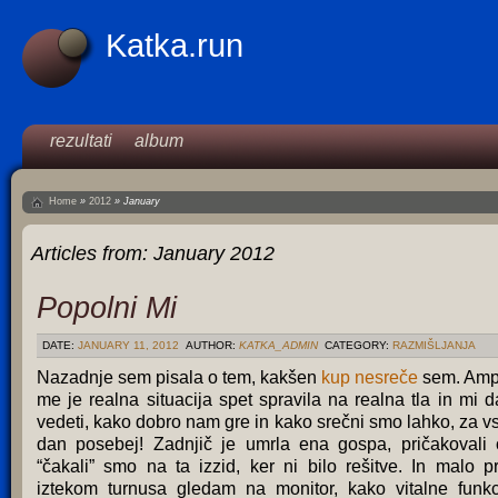
Katka.run
rezultati
album
Home
»
2012
»
January
Articles from:
January 2012
Popolni Mi
DATE:
JANUARY 11, 2012
AUTHOR:
KATKA_ADMIN
CATEGORY:
RAZMIŠLJANJA
Nazadnje sem pisala o tem, kakšen
kup nesreče
sem. Am
me je realna situacija spet spravila na realna tla in mi d
vedeti, kako dobro nam gre in kako srečni smo lahko, za v
dan posebej! Zadnjič je umrla ena gospa, pričakovali 
“čakali” smo na ta izzid, ker ni bilo rešitve. In malo p
iztekom turnusa gledam na monitor, kako vitalne funkc