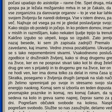
počasi upadajo do asistolije – ravne črte. Spet druga, ml
gospa pa je ležala možgansko mrtva in se je čakalo, da
vse zorganizira za darovanje organov – to je vse kar lahk
svojem življenju še naredi dobrega. Vse v istem dnevu, pa
več. Najhuje od vsega pa mi je gledat poslavljanje svojc
Kako stojijo ob postelji in jočejo. In ko pridem domov, imam
v mislih in razmišljam, kako nekateri ljudje trpijo ta trenut
Kakšno izgubo so utrpeli, koga so izgubili. Zato jeml
nazaj besede, ki sem jih zapisala zadnjič! Premalo
zavedamo, kaj imamo. Vedno znova pozabljamo. Ukvarj
se s tako nepomembnimi stvarmi. Vsakodnevno poslu
zgodbice iz družinskih življenj, kako si drug drugemu gr
na živce, ker en ne pospravi stvari tako kot bi drug želel
drug gre ven s prijatelji in to drugemu gre na živce, ker on
ne hodi ven, ker ima doma tolko za delat in nima časa ip
Skratka, posegamo v življenja drugih (ampak na slab nači
jih želimo spreminjati po svoje in stresamo svojo sl
energijo naokrog. Komaj sem si izborila en teden dopusta
prvomajske praznike in komaj, res komaj čakam, da s
sedeva na kolo in greva samo naprej, čeprav samo za 
dni. Pogrešam občutek svobode na kolesu. Nasp
pogrešam svobodo. Službe so nas zasužnjile, delamo ve