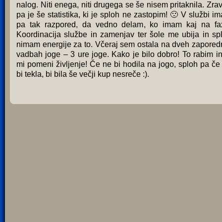
nalog. Niti enega, niti drugega se še nisem pritaknila. Zra
pa je še statistika, ki je sploh ne zastopim! 🙁 V službi i
pa tak razpored, da vedno delam, ko imam kaj na fa
Koordinacija službe in zamenjav ter šole me ubija in sp
nimam energije za to. Včeraj sem ostala na dveh zapored
vadbah joge – 3 ure joge. Kako je bilo dobro! To rabim in
mi pomeni življenje! Če ne bi hodila na jogo, sploh pa če
bi tekla, bi bila še večji kup nesreče :).