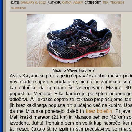
DATE:
JANUARY 6, 2012
AUTHOR:
KATKA_ADMIN
CATEGORY:
TEK
,
TEKAŠKE
SUPERGE
Mizuno Wave Inspire 7
Asics Kayano so predrage in čeprav čez dober mesec prid
novi modeli superg v prodajalne, me nič ne zanimajo, sem
kar odločila, da sprobam še veleopevane Mizuno. 3
popust na Mercator Pika kartico je pa sploh pripomoge
odločitvi. 🙂 Tekaške copate že itak tako preplačujemo, tak
jih brez kakšnega popusta niti slučajno več ne kupim. Up
da me Mizunke ponesejo daleč in
brez bolečin
. Prijave
Mali kraški maraton (21 km) in Maraton treh src (42 km) so
izvedene. Juhu! Trenutno sem en velik kup nesreče, ker
ta mesec čakajo štirje izpiti in štiri predstavitve seminars