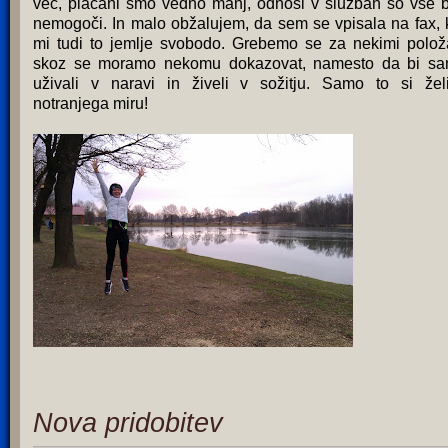
več, plačani smo vedno manj, odnosi v službah so vse b
nemogoči. In malo obžalujem, da sem se vpisala na fax, 
mi tudi to jemlje svobodo. Grebemo se za nekimi položa
skoz se moramo nekomu dokazovat, namesto da bi s
uživali v naravi in živeli v sožitju. Samo to si žel
notranjega miru!
Nova pridobitev