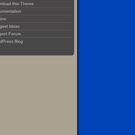
nload this Theme
umentation
gins
gest Ideas
port Forum
dPress Blog