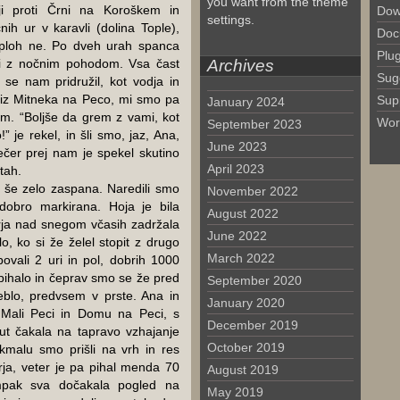
you want from the theme
nji proti Črni na Koroškem in
Dow
settings.
h ur v karavli (dolina Tople),
Doc
 Sploh ne. Po dveh urah spanca
Plu
li z nočnim pohodom. Vsa čast
Archives
Sug
n se nam pridružil, kot vodja in
 iz Mitneka na Peco, mi smo pa
Sup
January 2024
 km. “Boljše da grem z vami, kot
Wor
September 2023
 je rekel, in šli smo, jaz, Ana,
June 2023
večer prej nam je spekel skutino
April 2023
utah.
, še zelo zaspana. Naredili smo
November 2022
dobro markirana. Hoja je bila
August 2022
rja nad snegom včasih zadržala
June 2022
o, ko si že želel stopit z drugo
March 2022
vali 2 uri in pol, dobrih 1000
 pihalo in čeprav smo se že pred
September 2020
zeblo, predvsem v prste. Ana in
January 2020
i Mali Peci in Domu na Peci, s
December 2019
ut čakala na tapravo vzhajanje
October 2019
ekmalu smo prišli na vrh in res
trja, veter je pa pihal menda 70
August 2019
Ampak sva dočakala pogled na
May 2019