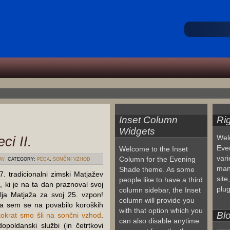
Inset Column
Ri
Widgets
ci II.
Wel
Eve
Welcome to the Inset
vari
Column for the Evening
IN
CATEGORY:
PECA
,
SONČNI VZHOD
man
Shade theme. As some
. tradicionalni zimski Matjažev
site
people like to have a third
 ki je na ta dan praznoval svoj
plug
column sidebar, the Inset
ralja Matjaža za svoj 25. vzpon!
column will provide you
ma sem se na povabilo koroških
with that option which you
Blo
 tokrat smo šli na sončni vzhod
.
can also disable anytime
poldanski službi (in četrtkovi