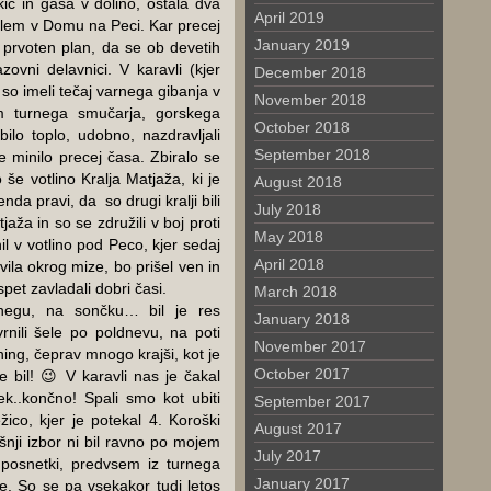
kic in gasa v dolino, ostala dva
April 2019
plem v Domu na Peci. Kar precej
January 2019
l prvoten plan, da se ob devetih
zovni delavnici. V karavli (kjer
December 2018
 so imeli tečaj varnega gibanja v
November 2018
m turnega smučarja, gorskega
October 2018
ilo toplo, udobno, nazdravljali
September 2018
je minilo precej časa. Zbiralo se
še votlino Kralja Matjaža, ki je
August 2018
da pravi, da so drugi kralji bili
July 2018
jaža in so se združili v boj proti
May 2018
il v votlino pod Peco, kjer sedaj
April 2018
ila okrog mize, bo prišel ven in
pet zavladali dobri časi.
March 2018
negu, na sončku… bil je res
January 2018
nili šele po poldnevu, na poti
November 2017
ening, čeprav mnogo krajši, kot je
October 2017
 bil! 😉 V karavli nas je čakal
ek..končno! Spali smo kot ubiti
September 2017
žico, kjer je potekal 4. Koroški
August 2017
šnji izbor ni bil ravno po mojem
July 2017
i posnetki, predvsem iz turnega
January 2017
e. So se pa vsekakor tudi letos