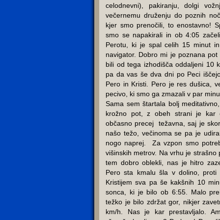
celodnevni), pakiranju, dolgi vož
večernemu druženju do poznih nočni
kjer smo prenočili, to enostavno!
smo se napakirali in ob 4:05 zače
Perotu, ki je spal celih 15 minut i
navigator. Dobro mi je poznana pot
bili od tega izhodišča oddaljeni 10
pa da vas še dva dni po Peci iščejo!”
Pero in Kristi. Pero je res dušica, 
pecivo, ki smo ga zmazali v par min
Sama sem štartala bolj meditativno
krožno pot, z obeh strani je kar 
občasno precej težavna, saj je sko
našo težo, večinoma se pa je udiral
nogo naprej. Za vzpon smo potrebo
višinskih metrov. Na vrhu je strašno
tem dobro oblekli, nas je hitro za
Pero sta kmalu šla v dolino, prot
Kristijem sva pa še kakšnih 10 min
sonca, ki je bilo ob 6:55. Malo pr
težko je bilo zdržat gor, nikjer zave
km/h. Nas je kar prestavljalo. 