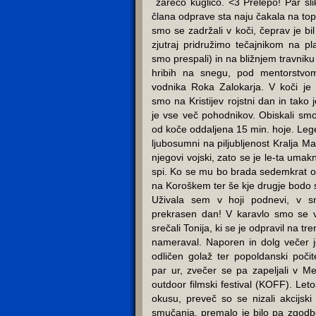
žarečo kuglico. <3 Prelepo! Par sli
člana odprave sta naju čakala na to
smo se zadržali v koči, čeprav je bi
zjutraj pridružimo tečajnikom na pla
smo prespali) in na bližnjem travniku
hribih na snegu, pod mentorstvo
vodnika Roka Zalokarja. V koči je b
smo na Kristijev rojstni dan in tako 
je vse več pohodnikov. Obiskali smo 
od koče oddaljena 15 min. hoje. Legen
ljubosumni na piljubljenost Kralja Mat
njegovi vojski, zato se je le-ta umakn
spi. Ko se mu bo brada sedemkrat ov
na Koroškem ter še kje drugje bodo s
Uživala sem v hoji podnevi, v s
prekrasen dan! V karavlo smo se vr
srečali Tonija, ki se je odpravil na tr
nameraval. Naporen in dolg večer je
odličen golaž ter popoldanski počit
par ur, zvečer se pa zapeljali v Me
outdoor filmski festival (KOFF). Leto
okusu, preveč so se nizali akcijsk
smučanja, premalo je bilo pa zgodb