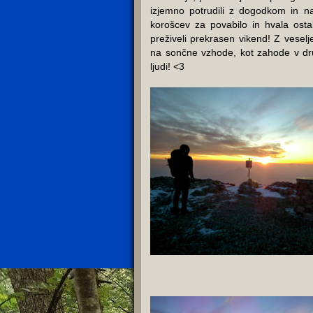
izjemno potrudili z dogodkom in na
korošcev za povabilo in hvala osta
preživeli prekrasen vikend! Z vese
na sončne vzhode, kot zahode v dru
ljudi! <3