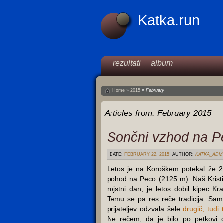
Katka.run
rezultati
album
Home
»
2015
»
February
Articles from:
February 2015
Sončni vzhod na Pe
DATE:
FEBRUARY 22, 2015
AUTHOR:
KATKA_ADM
Letos je na Koroškem potekal že 27
pohod na Peco (2125 m). Naš Kristi,
rojstni dan, je letos dobil kipec K
Temu se pa res reče tradicija. Sa
prijateljev odzvala šele
drugič, tudi
Ne rečem, da je bilo po petkovi do