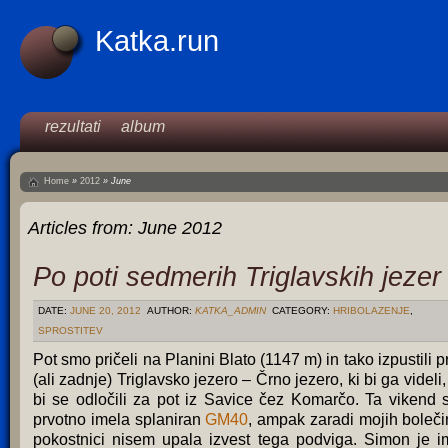
Katka.run
rezultati
album
Home
»
2012
»
June
Articles from:
June 2012
Po poti sedmerih Triglavskih jezer
DATE:
JUNE 20, 2012
AUTHOR:
KATKA_ADMIN
CATEGORY:
HRIBOLAZENJE
,
SPROSTITEV
Pot smo pričeli na Planini Blato (1147 m) in tako izpustili p
(ali zadnje) Triglavsko jezero – Črno jezero, ki bi ga videli,
bi se odločili za pot iz Savice čez Komarčo. Ta vikend 
prvotno imela splaniran
GM40
, ampak zaradi mojih boleči
pokostnici nisem upala izvest tega podviga. Simon je i