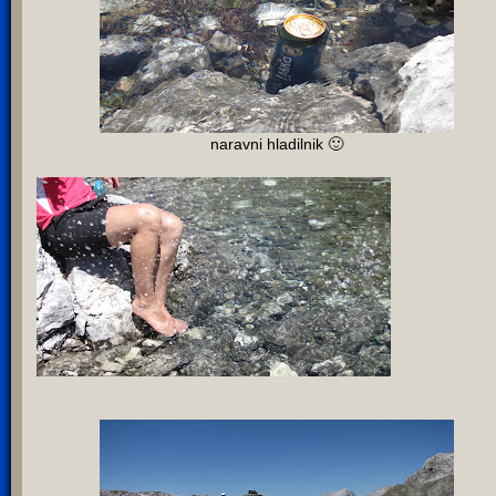
naravni hladilnik 🙂