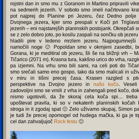
rojstni dan in smo mu z Goranom in Martino pripravili vik
na sedmerih jezerih. V soboto smo imeli načrtovano kra
pot najprej do Planine pri Jezeru, čez Dedno polje
Dvojnega jezera, kjer smo prespali v Koči pri Triglavs
jezerih – eni najstarejših planinskih postojank. Okrepčali 
se z zelo dobro joto, po kosilu zaspali na sončku ob jezeru 
hladili pire v ledeno mrzlem jezeru. Najpogumnejši
namočili noge 🙂 Popoldan smo v okrnjeni zasedbi, b
Gorana, ki je meditiral ob jezeru, šli še na bližnji vrh – M
Tičarico (2071 m). Krasna tura, kakšno urico do vrha, razgl
pa izjemni. Na vrhu smo bili sami, na celi poti do Tičar
smo srečali samo eno gospo, tako da smo malicali in uživ
v miru in tišini precej časa. Krasen razgled s pti
perspektive na Dvojno jezero in
našo kočo
. Veseli
zadovoljni smo se vrnili z vrha in zahengali pred kočo, dok
nismo ugotovili, da že skoraj cela koča spi… treba
upoštevat pravila, ki so v nekaterih planinskih kočah 
stroga in it zgodaj spat 🙂 Zelo uživamo skupaj, Simon pa
je tudi že precej opomogel od hudega mačka, ki ga je tr
cel dan zahvaljujoč
Rock festu
🙂