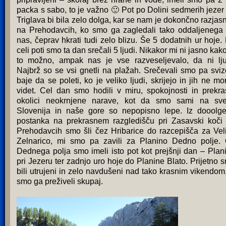
packa s sabo, to je važno 🙂 Pot po Dolini sedmerih jezer
Triglava bi bila zelo dolga, kar se nam je dokončno razjasn
na Prehodavcih, ko smo ga zagledali tako oddaljenega
nas, čeprav hkrati tudi zelo blizu. Še 5 dodatnih ur hoje.
celi poti smo ta dan srečali 5 ljudi. Nikakor mi ni jasno kako
to možno, ampak nas je vse razveseljevalo, da ni lju
Najbrž so se vsi gnetli na plažah. Srečevali smo pa sviz
baje da se poleti, ko je veliko ljudi, skrijejo in jih ne mo
videt. Cel dan smo hodili v miru, spokojnosti in prekra
okolici neokrnjene narave, kot da smo sami na sve
Slovenija in naše gore so nepopisno lepe. Iz dooolg
postanka na prekrasnem razgledišču pri Zasavski koči
Prehodavcih smo šli čez Hribarice do razcepišča za Vel
Zelnarico, mi smo pa zavili za Planino Dedno polje.
Dednega polja smo imeli isto pot kot prejšnji dan – Plan
pri Jezeru ter zadnjo uro hoje do Planine Blato. Prijetno 
bili utrujeni in zelo navdušeni nad tako krasnim vikendom,
smo ga preživeli skupaj.