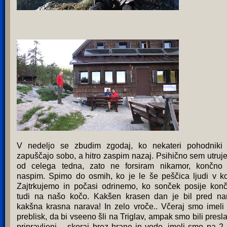
V nedeljo se zbudim zgodaj, ko nekateri pohodniki
zapuščajo sobo, a hitro zaspim nazaj. Psihično sem utruj
od celega tedna, zato ne forsiram nikamor, končno
naspim. Spimo do osmih, ko je le še peščica ljudi v ko
Zajtrkujemo in počasi odrinemo, ko sonček posije kon
tudi na našo kočo. Kakšen krasen dan je bil pred na
kakšna krasna narava! In zelo vroče.. Včeraj smo imeli
preblisk, da bi vseeno šli na Triglav, ampak smo bili presl
pripravljeni – skoraj brez hrane in vode, imeli smo pa 2 