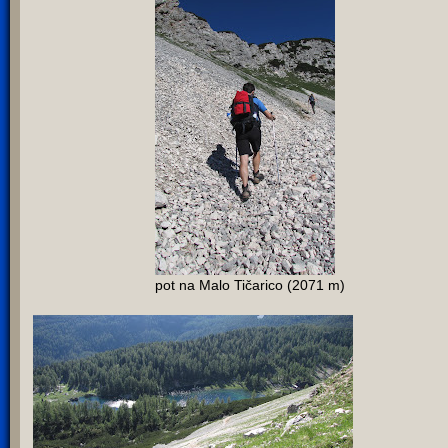
pot na Malo Tičarico (2071 m)