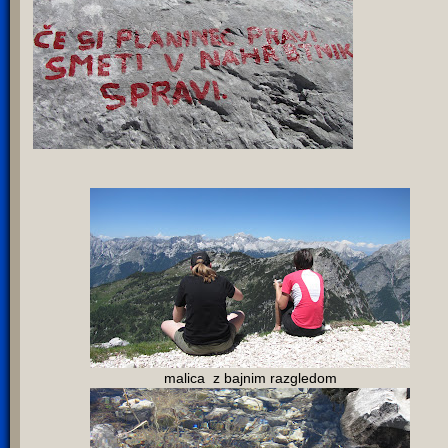
malica z bajnim razgledom