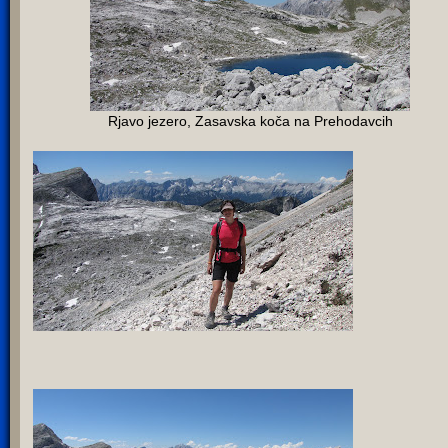
Rjavo jezero, Zasavska koča na Prehodavcih