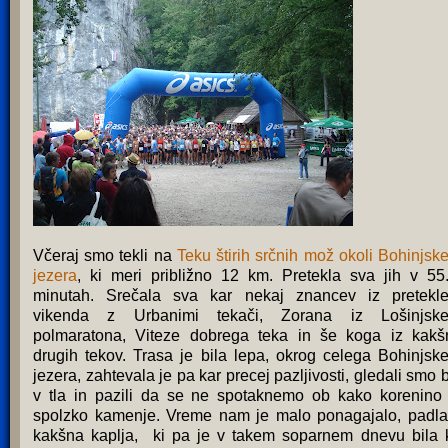
Včeraj smo tekli na
Teku štirih srčnih mož okoli Bohinjsk
jezera
, ki meri približno 12 km. Pretekla sva jih v 55.
minutah. Srečala sva kar nekaj znancev iz pretekl
vikenda z Urbanimi tekači, Zorana iz Lošinjsk
polmaratona, Viteze dobrega teka in še koga iz kakš
drugih tekov. Trasa je bila lepa, okrog celega Bohinjsk
jezera, zahtevala je pa kar precej pazljivosti, gledali smo b
v tla in pazili da se ne spotaknemo ob kako korenino 
spolzko kamenje. Vreme nam je malo ponagajalo, padla
kakšna kaplja, ki pa je v takem soparnem dnevu bila 