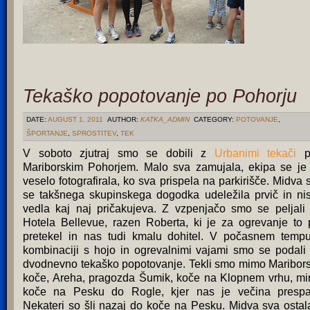
Tekaško popotovanje po Pohorju
DATE:
AUGUST 1, 2011
AUTHOR:
KATKA_ADMIN
CATEGORY:
POTOVANJE
,
ŠPORTANJE
,
SPROSTITEV
,
TEK
V soboto zjutraj smo se dobili z
Urbanimi tekači
p
Mariborskim Pohorjem. Malo sva zamujala, ekipa se je
veselo fotografirala, ko sva prispela na parkirišče. Midva 
se takšnega skupinskega dogodka udeležila prvič in ni
vedla kaj naj pričakujeva. Z vzpenjačo smo se peljali
Hotela Bellevue, razen Roberta, ki je za ogrevanje to 
pretekel in nas tudi kmalu dohitel. V počasnem temp
kombinaciji s hojo in ogrevalnimi vajami smo se podali
dvodnevno tekaško popotovanje. Tekli smo mimo Maribor
koče, Areha, pragozda Šumik, koče na Klopnem vrhu, m
koče na Pesku do Rogle, kjer nas je večina prespa
Nekateri so šli nazaj do koče na Pesku. Midva sva ostal