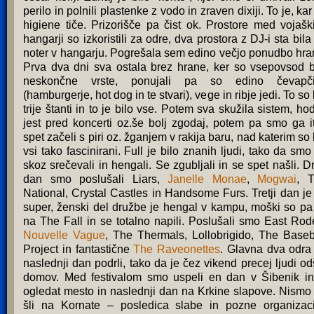
perilo in polnili plastenke z vodo in zraven dixiji. To je, kar
higiene tiče. Prizorišče pa čist ok. Prostore med vojašk
hangarji so izkoristili za odre, dva prostora z DJ-i sta bila
noter v hangarju. Pogrešala sem edino večjo ponudbo hra
Prva dva dni sva ostala brez hrane, ker so vsepovsod b
neskončne vrste, ponujali pa so edino čevapč
(hamburgerje, hot dog in te stvari), vege in ribje jedi. To so b
trije štanti in to je bilo vse. Potem sva skužila sistem, hod
jest pred koncerti oz.še bolj zgodaj, potem pa smo ga i
spet začeli s piri oz. žganjem v rakija baru, nad katerim so b
vsi tako fascinirani. Full je bilo znanih ljudi, tako da smo
skoz srečevali in hengali. Se zgubljali in se spet našli. D
dan smo poslušali Liars,
Janelle Monae
,
Mogwai
, 
National, Crystal Castles in Handsome Furs. Tretji dan je 
super, ženski del družbe je hengal v kampu, moški so pa 
na The Fall in se totalno napili. Poslušali smo East Rod
Nouvelle Vague
, The Thermals, Lollobrigido, The Baseb
Project in fantastične
The
Raveonettes
. Glavna dva odra
naslednji dan podrli, tako da je čez vikend precej ljudi od
domov. Med festivalom smo uspeli en dan v Šibenik in
ogledat mesto in naslednji dan na Krkine slapove. Nismo
šli na Kornate – posledica slabe in pozne organizaci