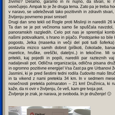
živimo? Delamo, garamo in ni nujno, da stvari, ki 
osrečujejo. Ampak to je že druga tema. Zato pa je treba hod
v naravo, se udeleževati tako pozitivnih in zdravih stvari,
življenju povrnemo pravi smisel!
Drugi dan smo tekli od Rogle proti Mislinji in naredili 26 
Ta dan se je pot večinoma samo še spuščala navzdol,
panoramskih razgledih. Celo pot nas je spremljal komb
našimi potovalkami, s hrano in pijačo. Postojanke so bile 
pogosto, Jelka (maserka in večji del poti tudi šoferka)
postavila mizico samih dobrot (piškoti, čokolade, bana
marelice, hruške, oreščki, dateljni..) in tekočine. Mi 
pritekli, kaj pojedli in popili, naredili par razteznih vaj
nadaljevali pot. Odlična organizacija, odlična pisana dru
in ogromno pozitivne energije! Vsa čast pa gre Urbanovi ž
Jasmini, ki je pred šestimi tedni rodila čudovito malo štru
in ta vikend z nami pretekla 34 km. In v sedmem mes
nosečnosti pretekla polmaraton – 21 km! Družinica, ki 
kaže, da ni ovir v življenju, če veš, kam gre tvoja pot.
Življenje je zrak, je narava, je svoboda. In je druženje! 🙂