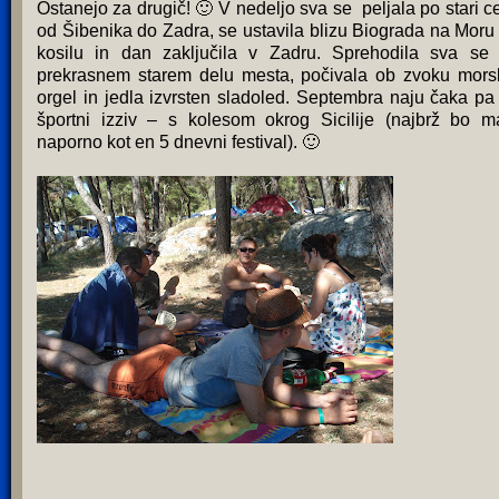
Ostanejo za drugič! 🙂 V nedeljo sva se peljala po stari ce
od Šibenika do Zadra, se ustavila blizu Biograda na Moru
kosilu in dan zaključila v Zadru. Sprehodila sva se
prekrasnem starem delu mesta, počivala ob zvoku mors
orgel in jedla izvrsten sladoled. Septembra naju čaka pa
športni izziv – s kolesom okrog Sicilije (najbrž bo m
naporno kot en 5 dnevni festival). 🙂