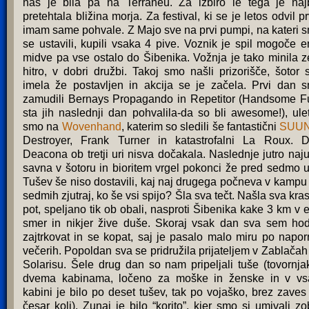
nas je bila pa na Terraneu. Za izbiro le tega je naj
pretehtala bližina morja. Za festival, ki se je letos odvil pr
imam same pohvale. Z Majo sve na prvi pumpi, na kateri 
se ustavili, kupili vsaka 4 pive. Voznik je spil mogoče e
midve pa vse ostalo do Šibenika. Vožnja je tako minila z
hitro, v dobri družbi. Takoj smo našli prizorišče, šotor 
imela že postavljen in akcija se je začela. Prvi dan 
zamudili Bernays Propagando in Repetitor (Handsome F
sta jih naslednji dan pohvalila-da so bli awesome!), ulet
smo na
Wovenhand
, katerim so sledili še fantastični
SUU
Destroyer, Frank Turner in katastrofalni La Roux. 
Deacona ob tretji uri nisva dočakala. Naslednje jutro naju
savna v šotoru in bioritem vrgel pokonci že pred sedmo u
Tušev še niso dostavili, kaj naj drugega počneva v kampu
sedmih zjutraj, ko še vsi spijo? Šla sva tečt. Našla sva kra
pot, speljano tik ob obali, nasproti Šibenika kake 3 km v 
smer in nikjer žive duše. Skoraj vsak dan sva sem hod
zajtrkovat in se kopat, saj je pasalo malo miru po napor
večerih. Popoldan sva se pridružila prijateljem v Zablačah 
Solarisu. Šele drug dan so nam pripeljali tuše (tovornja
dvema kabinama, ločeno za moške in ženske in v vs
kabini je bilo po deset tušev, tak po vojaško, brez zaves 
česar koli). Zunaj je bilo “korito”, kjer smo si umivali zo