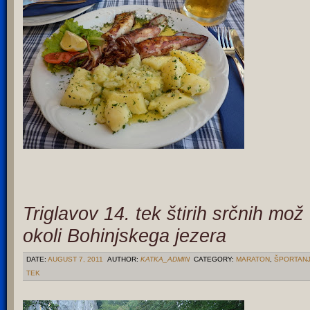
Triglavov 14. tek štirih srčnih mož
okoli Bohinjskega jezera
DATE:
AUGUST 7, 2011
AUTHOR:
KATKA_ADMIN
CATEGORY:
MARATON
,
ŠPORTAN
TEK