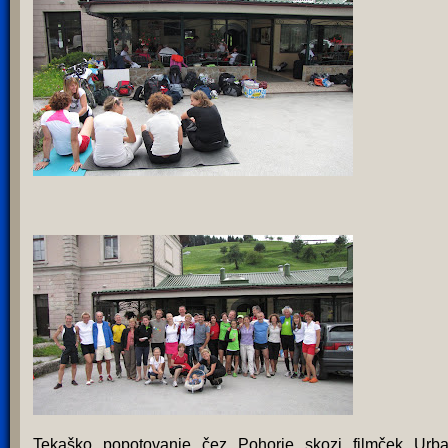
Tekaško popotovanje čez Pohorje skozi filmček Urb