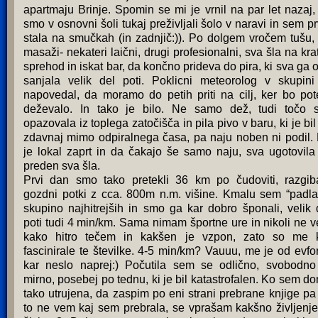
apartmaju Brinje. Spomin se mi je vrnil na par let nazaj,
smo v osnovni šoli tukaj preživljali šolo v naravi in sem pr
stala na smučkah (in zadnjič:)). Po dolgem vročem tušu,
masaži- nekateri laični, drugi profesionalni, sva šla na kra
sprehod in iskat bar, da končno prideva do pira, ki sva ga 
sanjala velik del poti. Poklicni meteorolog v skupini
napovedal, da moramo do petih priti na cilj, ker bo po
deževalo. In tako je bilo. Ne samo dež, tudi točo 
opazovala iz toplega zatočišča in pila pivo v baru, ki je bil
zdavnaj mimo odpiralnega časa, pa naju noben ni podil.
je lokal zaprt in da čakajo še samo naju, sva ugotovila 
preden sva šla.
Prvi dan smo tako pretekli 36 km po čudoviti, razgib
gozdni potki z cca. 800m n.m. višine. Kmalu sem “padla
skupino najhitrejših in smo ga kar dobro šponali, velik 
poti tudi 4 min/km. Sama nimam športne ure in nikoli ne 
kako hitro tečem in kakšen je vzpon, zato so me 
fascinirale te številke. 4-5 min/km? Vauuu, me je od evfor
kar neslo naprej:) Počutila sem se odlično, svobodno
mirno, posebej po tednu, ki je bil katastrofalen. Ko sem d
tako utrujena, da zaspim po eni strani prebrane knjige pa
to ne vem kaj sem prebrala, se vprašam kakšno življenje