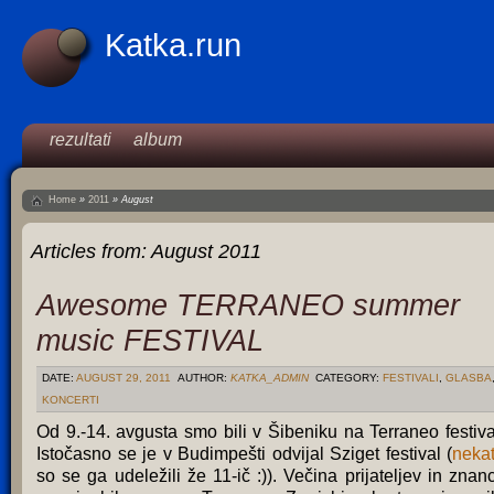
Katka.run
rezultati
album
Home
»
2011
»
August
Articles from:
August 2011
Awesome TERRANEO summer
music FESTIVAL
DATE:
AUGUST 29, 2011
AUTHOR:
KATKA_ADMIN
CATEGORY:
FESTIVALI
,
GLASBA
KONCERTI
Od 9.-14. avgusta smo bili v Šibeniku na Terraneo festiva
Istočasno se je v Budimpešti odvijal Sziget festival (
nekat
so se ga udeležili že 11-ič :)). Večina prijateljev in znan