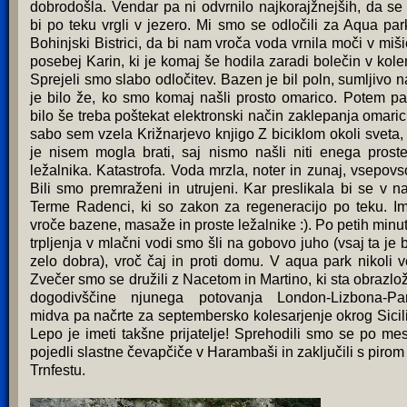
dobrodošla. Vendar pa ni odvrnilo najkorajžnejših, da se
bi po teku vrgli v jezero. Mi smo se odločili za Aqua par
Bohinjski Bistrici, da bi nam vroča voda vrnila moči v miši
posebej Karin, ki je komaj še hodila zaradi bolečin v kole
Sprejeli smo slabo odločitev. Bazen je bil poln, sumljivo 
je bilo že, ko smo komaj našli prosto omarico. Potem pa
bilo še treba poštekat elektronski način zaklepanja omaric
sabo sem vzela Križnarjevo knjigo Z biciklom okoli sveta,
je nisem mogla brati, saj nismo našli niti enega prost
ležalnika. Katastrofa. Voda mrzla, noter in zunaj, vsepovs
Bili smo premraženi in utrujeni. Kar preslikala bi se v n
Terme Radenci, ki so zakon za regeneracijo po teku. I
vroče bazene, masaže in proste ležalnike :). Po petih minu
trpljenja v mlačni vodi smo šli na gobovo juho (vsaj ta je b
zelo dobra), vroč čaj in proti domu. V aqua park nikoli v
Zvečer smo se družili z Nacetom in Martino, ki sta obrazlož
dogodivščine njunega potovanja London-Lizbona-Par
midva pa načrte za septembersko kolesarjenje okrog Sicili
Lepo je imeti takšne prijatelje! Sprehodili smo se po mes
pojedli slastne čevapčiče v Harambaši in zaključili s pirom
Trnfestu.