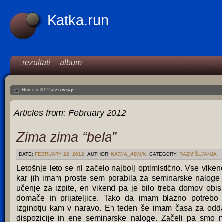
Katka.run
rezultati
album
Home
»
2012
»
February
Articles from:
February 2012
Zima zima “bela”
DATE:
FEBRUARY 22, 2012
AUTHOR:
KATKA_ADMIN
CATEGORY:
RAZMIŠLJANJA
Letošnje leto se ni začelo najbolj optimistično. Vse viken
kar jih imam proste sem porabila za seminarske naloge 
učenje za izpite, en vikend pa je bilo treba domov obis
domače in prijateljice. Tako da imam blazno potrebo
izginotju kam v naravo. En teden še imam časa za odd
dispozicije in ene seminarske naloge. Začeli pa smo 