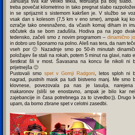
Januarja sva kar veliko tekla, februarja pa bolj slabo.
treba povečat kilometrino in tako pregnat slabo razpolože
in se sprijaznit s sistemom kakršen je. V službo se vo
vsak dan s kolesom (7,5 km v eno smer), ampak kaj ko
ozračje tako onesnaženo, da včasih komaj diham in i
občutek da se bom zadušila. Hodiva pa na jogo dvak
tedensko, začeli smo z novim programom –
dinamično j
in dobro uro šponamo na polno. Aleš nas tera, da nam teče
vseh por 🙂 Nazadnje smo po 50-ih minutah dinamič
položajev še stali na rokah, potem 5 minut na glavi, nato 
šestkrat šli v most. Šavasana na koncu še nikoli ni b
prijetnejša 🙂
Pustovali smo
spet v Gornji Radgoni
, letos sploh ni b
nagrad, pustnih mask pa tudi bistveno manj. Me smo b
klovnese, povezovala pa nas je lasulja, narejena
makaronov (sliši se enostavno, ampak je bilo kar ne
zajebancije in časa potrebnega za to izvedbo:)). Drugo l
upam, da bomo zbrane spet v celotni zasedbi.