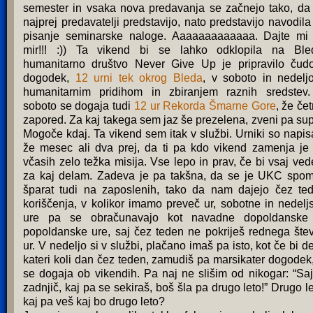
semester in vsaka nova predavanja se začnejo tako, da
najprej predavatelji predstavijo, nato predstavijo navodila
pisanje seminarske naloge. Aaaaaaaaaaaaa. Dajte mi
mir!!! :)) Ta vikend bi se lahko odklopila na Ble
humanitarno društvo Never Give Up je pripravilo čudo
dogodek,
12 urni tek okrog Bleda
, v soboto in nedelj
humanitarnim pridihom in zbiranjem raznih sredstev
soboto se dogaja tudi
12 ur Rekorda Šmarne Gore
, že čet
zapored. Za kaj takega sem jaz še prezelena, zveni pa sup
Mogoče kdaj. Ta vikend sem itak v službi. Urniki so napis
že mesec ali dva prej, da ti pa kdo vikend zamenja je
včasih zelo težka misija. Vse lepo in prav, če bi vsaj ved
za kaj delam. Zadeva je pa takšna, da se je UKC spom
šparat tudi na zaposlenih, tako da nam dajejo čez te
koriščenja, v kolikor imamo preveč ur, sobotne in nedelj
ure pa se obračunavajo kot navadne dopoldanske
popoldanske ure, saj čez teden ne pokriješ rednega štev
ur. V nedeljo si v službi, plačano imaš pa isto, kot če bi de
kateri koli dan čez teden, zamudiš pa marsikater dogodek,
se dogaja ob vikendih. Pa naj ne slišim od nikogar: “Saj
zadnjič, kaj pa se sekiraš, boš šla pa drugo leto!” Drugo le
kaj pa veš kaj bo drugo leto?