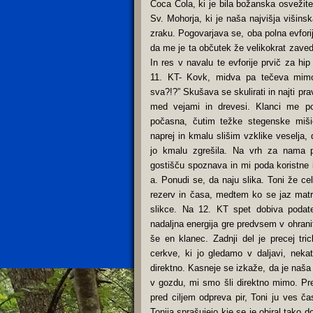
Coca Cola, ki je bila božanska osvežite
Sv. Mohorja, ki je naša najvišja višins
zraku. Pogovarjava se, oba polna evfori
da me je ta občutek že velikokrat zaved
In res v navalu te evforije prvič za hip 
11. KT- Kovk, midva pa tečeva mimo.
sva?!?” Skušava se skulirati in najti pr
med vejami in drevesi. Klanci me po
počasna, čutim težke stegenske miši
naprej in kmalu slišim vzklike veselja, 
jo kmalu zgrešila. Na vrh za nama p
gostišču spoznava in mi poda koristne 
a. Ponudi se, da naju slika. Toni že c
rezerv in časa, medtem ko se jaz matr
slikce. Na 12. KT spet dobiva poda
nadaljna energija gre predvsem v ohrani
še en klanec. Zadnji del je precej tri
cerkve, ki jo gledamo v daljavi, neka
direktno. Kasneje se izkaže, da je naša 
v gozdu, mi smo šli direktno mimo. Pr
pred ciljem odpreva pir, Toni ju ves č
Tonija sprašujejo kje se je obiral tako d