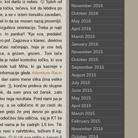
v, kot darilo iz nebes. 🙂 Sploh od
November 2016
ka točka, tečeva, kot da lebdiva po
October 2016
je, a se v istem trenutku zavedam,
May 2016
el in da se moram nazaj prizemljit.
izgubiva orientacijo. Treba je najti
April 2016
 In panika!! “Kje sva, predaleč
March 2016
avo pot. Zagizeva v klanec, direktno
January 2016
časi načenjajo, hoja je vse bolj
November 2015
ce, a grizem, grizem.. Toni teče
October 2015
da je našel kontrolno točko, ki sva
ride tudi Miha, ki ga kasneje v
September 2015
informacije glede
Adventure Race
-
August 2015
el dan samo mene slika (ima veliko
July 2015
am :)), končno prideva do skupne
June 2015
tek, da sem prva od žensk, zato
May 2015
tev tega rezultata. Pred nami pa je
cky, a se odločimo iti po cesti do
April 2015
teri grejo že prej desno po gozdu
March 2015
odločitev bila odlična, saj je KT še
February 2015
ed nama je še zadnjih 1,5 km. Tik
November 2014
as nosi v nahrbtniku, težkem 8 kg.
October 2014
olgo. 🙂 V cilj sva prišla s časom 5