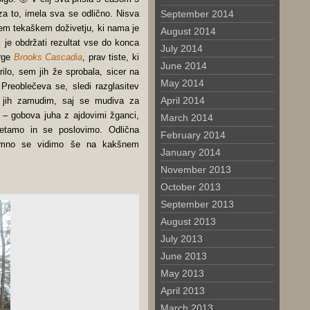
a to, imela sva se odlično. Nisva
September 2014
em tekaškem doživetju, ki nama je
August 2014
 je obdržati rezultat vse do konca
July 2014
erge
Brooks Cascadia
, prav tiste, ki
June 2014
ilo, sem jih že sprobala, sicer na
May 2014
Preoblečeva se, sledi razglasitev
April 2014
aj jih zamudim, saj se mudiva za
– gobova juha z ajdovimi žganci,
March 2014
etamo in se poslovimo. Odlična
February 2014
vomno se vidimo še na kakšnem
January 2014
November 2013
October 2013
September 2013
August 2013
July 2013
June 2013
May 2013
April 2013
March 2013