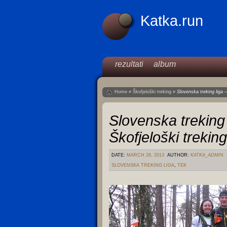
Katka.run
rezultati
album
Home
»
Škofjeloški treking
»
Slovenska treking liga –
Slovenska treking 
Škofjeloški trekin
DATE:
MARCH 26, 2013
AUTHOR:
KATKA_ADMIN
SLOVENSKA TREKING LIGA
,
TEK