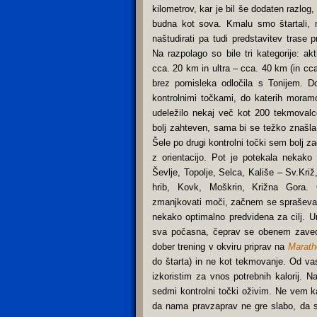
kilometrov, kar je bil še dodaten razlog,
budna kot sova.
Kmalu smo štartali, m
naštudirati pa tudi predstavitev trase p
Na razpolago so bile tri kategorije: a
cca. 20 km in ultra – cca. 40 km (in cc
brez pomisleka odločila s Tonijem. D
kontrolnimi točkami, do katerih moramo
udeležilo nekaj več kot 200 tekmovalcev
bolj zahteven, sama bi se težko znašla,
Šele po drugi kontrolni točki sem bolj za
z orientacijo. Pot je potekala nekako 
Ševlje, Topolje, Selca, Kališe – Sv.Kri
hrib, Kovk, Moškrin, Križna Gora
zmanjkovati moči, začnem se spraševati
nekako optimalno predvidena za cilj. U
sva počasna, čeprav se obenem zaved
dober trening v okviru priprav na
Marath
do štarta) in ne kot tekmovanje. Od va
izkoristim za vnos potrebnih kalorij. 
sedmi kontrolni točki oživim. Ne vem ka
da nama pravzaprav ne gre slabo, da 