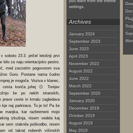
you want from the theme
Dow
settings.
Doc
Plu
Archives
Sug
Sup
January 2024
Wor
September 2023
June 2023
v soboto 23.3. pričel letošnji prvi
April 2023
je bilo za naju orientacijsko pestro.
November 2022
leč, med zavzetim pogovorom sva
August 2022
Križno Goro. Postane nama čudno
June 2022
imprej je mogoče. Voziva v klanec,
March 2022
 cesta konča..juhej 🙂 Tonijev
ožnjo še po nekih stranskih,
September 2020
o prave ceste in kmalu zagledava
January 2020
 kje naj parkirava. To je to! Pa še
December 2019
e manjka, kar razbremeni mojo
October 2019
reking izkušnja, nisem vedela kaj
August 2019
kar sem staknila poškodbo, nisem
May 2019
mam od takrat nobenih višinskih