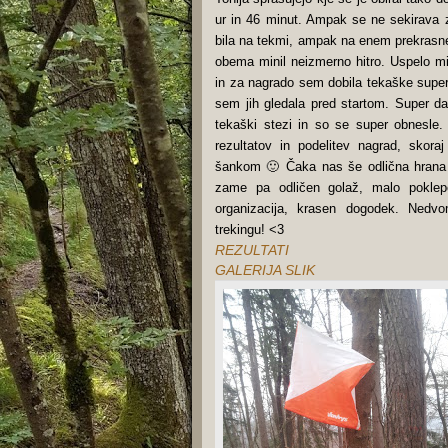
ur in 46 minut. Ampak se ne sekirava z
bila na tekmi, ampak na enem prekrasn
obema minil neizmerno hitro. Uspelo mi
in za nagrado sem dobila tekaške sup
sem jih gledala pred startom. Super dar
tekaški stezi in so se super obnesle. 
rezultatov in podelitev nagrad, skor
šankom 🙂 Čaka nas še odlična hrana 
zame pa odličen golaž, malo poklep
organizacija, krasen dogodek. Ned
trekingu! <
3
REZULTATI
GALERIJA SLIK