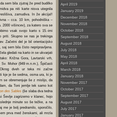
 da sem bila zjutraj že pred budilko
April 2019
idva pa niti karte nisva utegnila
January 2019
reslišiva, zamudiva. In že akcija!!
December 2018
ktivna – cca. 10 km, pohodniška –
November 2018
a. 2000 višincev), za katero sva se
October 2018
obimo vsak svojo karto s 15.-imi
 priti. Skupno se nas je trekinga
September 2018
. Začetni del je bil orientacijsko
August 2018
 saj sem bila čisto nepripravljena.
July 2018
čela gledati na karto in se ukvarjati
May 2018
tako: Križna Gora, Lavtarski vrh,
April 2018
ž, Sv. Mohor (949 m.n.m.), Špičasti
. Okrog dveh ur teka mi začne
March 2018
 kje je še sedma, osma ura, ki je
January 2018
m se obremenjuje še z mislijo, da
November 2017
am, da Toni jemlje tek samo kot
October 2017
on des Sables
(še slaba dva tedna
September 2017
si Ševlje zagrizemo v klanec, hojo
Naslednje minute so še težke, a na
August 2017
j me je bolj predramilo, sporočilo,
July 2017
sem prva med ženskami, ali mrzla
January 2017