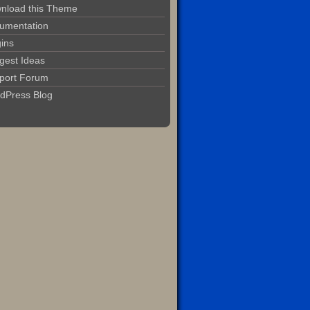
nload this Theme
umentation
gins
gest Ideas
port Forum
dPress Blog