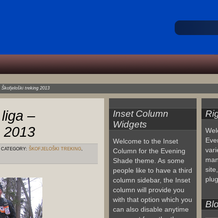
 Škofjeloški treking 2013
liga –
Inset Column
Ri
Widgets
g 2013
Wel
Eve
Welcome to the Inset
vari
CATEGORY:
ŠKOFJELOŠKI TREKING
,
Column for the Evening
man
Shade theme. As some
site
people like to have a third
plug
column sidebar, the Inset
column will provide you
with that option which you
Blo
can also disable anytime