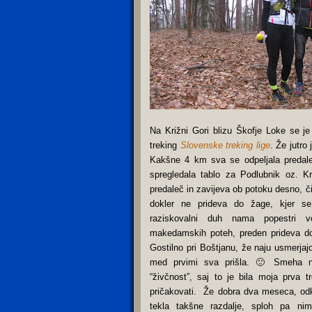
Na Križni Gori blizu Škofje Loke se je 
treking
Slovenske treking lige
. Že jutro 
Kakšne 4 km sva se odpeljala preda
spregledala tablo za Podlubnik oz. 
predaleč in zavijeva ob potoku desno, č
dokler ne prideva do žage, kjer se
raziskovalni duh nama popestri v
makedamskih poteh, preden prideva d
Gostilno pri Boštjanu, že naju usmerjajo
med prvimi sva prišla. 🙂 Smeha n
“živčnost”, saj to je bila moja prva t
pričakovati.
Že dobra dva meseca, od
tekla takšne razdalje, sploh pa ni