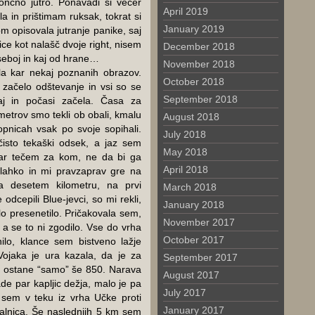
nčno jutro. Ponavadi si večer
April 2019
a in prištimam ruksak, tokrat si
January 2019
bom opisovala jutranje panike, saj
ce kot nalašč dvoje right, nisem
December 2018
 seboj in kaj od hrane…
November 2018
a kar nekaj poznanih obrazov.
October 2018
 začelo odštevanje in vsi so se
September 2018
daj in počasi začela. Časa za
metrov smo tekli ob obali, kmalu
August 2018
topnicah vsak po svoje sopihali.
July 2018
čisto tekaški odsek, a jaz sem
May 2018
kar tečem za kom, ne da bi ga
April 2018
t lahko in mi pravzaprav gre na
a desetem kilometru, na prvi
March 2018
odcepili Blue-jevci, so mi rekli,
January 2018
o presenetilo. Pričakovala sem,
November 2017
 a se to ni zgodilo. Vse do vrha
October 2017
nilo, klance sem bistveno lažje
Vojaka je ura kazala, da je za
September 2017
ih ostane “samo” še 850. Narava
August 2017
de par kapljic dežja, malo je pa
July 2017
 sem v teku iz vrha Učke proti
January 2017
valnica. Še naslednjih 5 km sem