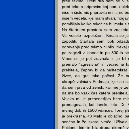
pred tekmo! Prebudila sem se v so
pred tekom pripravim kaj bom oblekl
nisem čisto nič pripravila in niti ne 
nisem vedela, kje mam stvari, nogavi
pomišljala koliko tekočine bi imela s
Na štartnem prostoru sem zagledal
Vsi veselo razpoloženi. Kmalu se je
zapodili. Štartala sem bolj odza
ogrevanje pred tekmo ni bilo. Nekaj 
pa zagrizli v klanec in po 800-ih s
Vmes se je pot zravnala in je bil 
premalo “agresivna” in večinoma 
prehitela, čeprav bi ga neštetokra
živce, da gre tako počasi. Že n
okrepčevalnici v Podmaju, kjer so se 
da sem prva od žensk, kar me je zel
da me bo vsak čas katera prehitela,
Vojaka mi je presenetljivo hitro mi
premagovala, kot lansko leto. Do 
menoj dobrih 1500 višincev. Torej j
je prekrasna. <3 Malo je oblačno, pa
sončno in že skoraj vroče. Uživala
Poklonu, kjer je bila druga okrepče