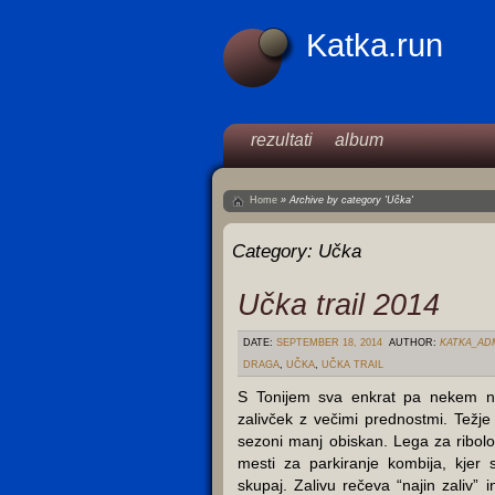
Katka.run
rezultati
album
Home
»
Archive by category 'Učka'
Category:
Učka
Učka trail 2014
DATE:
SEPTEMBER 18, 2014
AUTHOR:
KATKA_AD
DRAGA
,
UČKA
,
UČKA TRAIL
S Tonijem sva enkrat pa nekem na
zalivček z večimi prednostmi. Težje
sezoni manj obiskan. Lega za ribol
mesti za parkiranje kombija, kjer
skupaj. Zalivu rečeva “najin zaliv” 