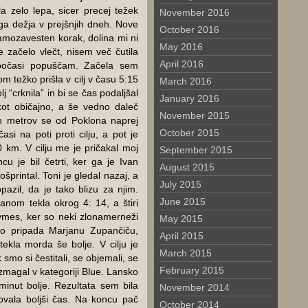
la zelo lepa, sicer precej težek
November 2016
ga dežja v prejšnjih dneh. Nove
October 2016
amozavesten korak, dolina mi ni
May 2016
e začelo vlečt, nisem več čutila
April 2016
 počasi popuščam. Začela sem
om težko prišla v cilj v času 5:15
March 2016
 “crknila” in bi se čas podaljšal
January 2016
kot običajno, a še vedno daleč
November 2015
ih metrov se od Poklona naprej
October 2015
asi na poti proti cilju, a pot je
0 km. V cilju me je pričakal moj
September 2015
u je bil četrti, ker ga je Ivan
August 2015
šprintal. Toni je gledal nazaj, a
July 2015
opazil, da je tako blizu za njim.
June 2015
nom tekla okrog 4: 14, a štiri
a vmes, ker so neki zlonamerneži
May 2015
ako pripada Marjanu Zupančiču,
April 2015
tekla morda še bolje. V cilju je
March 2015
smo si čestitali, se objemali, se
February 2015
zmagal v kategoriji Blue. Lansko
 minut bolje. Rezultata sem bila
November 2014
ovala boljši čas. Na koncu pač
October 2014