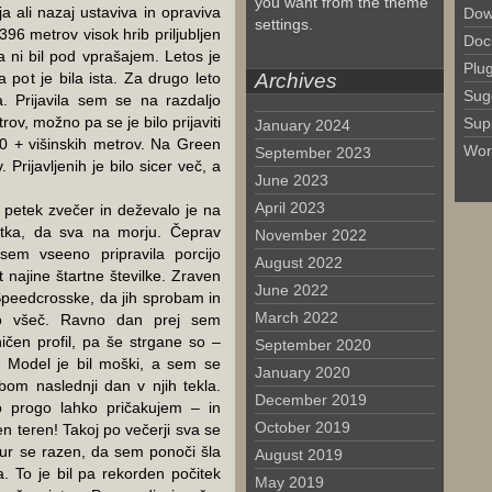
you want from the theme
a ali nazaj ustaviva in opraviva
Dow
settings.
96 metrov visok hrib priljubljen
Doc
a ni bil pod vprašajem. Letos je
Plu
a pot je bila ista. Za drugo leto
Archives
Sug
. Prijavila sem se na razdaljo
ov, možno pa se je bilo prijaviti
Sup
January 2024
50 + višinskih metrov. Na Green
Wor
September 2023
Prijavljenih je bilo sicer več, a
June 2023
April 2023
 petek zvečer in deževalo je na
utka, da sva na morju. Čeprav
November 2022
sem vseeno pripravila porcijo
August 2022
 najine štartne številke. Zraven
June 2022
 Speedcrosske, da jih sprobam in
March 2022
o všeč. Ravno dan prej sem
ničen profil, pa še strgane so –
September 2020
 Model je bil moški, a sem se
January 2020
bom naslednji dan v njih tekla.
December 2019
 progo lahko pričakujem – in
October 2019
n teren! Takoj po večerji sva se
 ur se razen, da sem ponoči šla
August 2019
a. To je bil pa rekorden počitek
May 2019