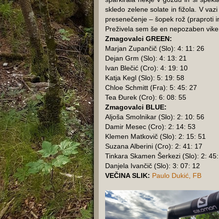
skledo zelene solate in fižola. V vaz
presenečenje – šopek rož (praproti in
Preživela sem še en nepozaben vike
Zmagovalci GREEN:
Marjan Zupančič (Slo): 4: 11: 26
Dejan Grm (Slo): 4: 13: 21
Ivan Blečić (Cro): 4: 19: 10
Katja Kegl (Slo): 5: 19: 58
Chloe Schmitt (Fra): 5: 45: 27
Tea Đurek (Cro): 6: 08: 55
Zmagovalci BLUE:
Aljoša Smolnikar (Slo): 2: 10: 56
Damir Mesec (Cro): 2: 14: 53
Klemen Matkovič (Slo): 2: 15: 51
Suzana Alberini (Cro): 2: 41: 17
Tinkara Skamen Šerkezi (Slo): 2: 45:
Danjela Ivančič (Slo): 3: 07: 12
VEČINA SLIK:
Paulo Dukić, FB