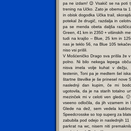
pa ne izdam! 😉 Vsakič se na poti tj
trening na Učko. Zato je obema ta 13
in obisk dogodka Učka trail, skorajd
potekal že drugič, razdalja in celotn
pa se menda obeta daljša različica
Green, 41 km in 2350 + višinskih metr
tudi na krajšo – Blue, 25 km in 12
nas je teklo 56, na Blue 105 tekačev. 
niso vsi prišli.
V Mošćeničko Drago sva prišla že v
polno. Ni bilo nekega lepega obč
nisva imela volje kuhat v dežju, 
testenin, Toni pa je medtem šel iskat
štartne številke je še prinesel nove
naslednji dan kupim, če mi bod
ugotovila, da je na starih totalno u
mezinček mi v celoti ven gleda. 
vseeno odločila, da jih vzamem in 
Glede na dež, sem vedela kakšno
Speedcrosske so top superg za blate
zabubila pod odejo in naslednjih 11
parkrat na wc, nisem niti premaknil