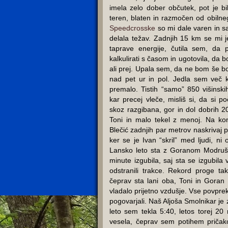
imela zelo dober občutek, pot je bi
teren, blaten in razmočen od obilne
Speedcrosske
so mi dale varen in s
delala težav. Zadnjih 15 km se mi j
taprave energije, čutila sem, da
kalkulirati s časom in ugotovila, da b
ali prej. Upala sem, da ne bom še bolj
nad pet ur in pol. Jedla sem več 
premalo. Tistih “samo” 850 višinsk
kar precej vleče, misliš si, da si poč
skoz razgibana, gor in dol dobrih 2
Toni in malo tekel z menoj. Na konc
Blečić zadnjih par metrov naskrivaj po
ker se je Ivan “skril” med ljudi, ni 
Lansko leto sta z Goranom Modruša
minute izgubila, saj sta se izgubil
odstranili trakce. Rekord proge t
čeprav sta lani oba, Toni in Goran 
vladalo prijetno vzdušje. Vse povprek 
pogovarjali. Naš Aljoša Smolnikar je 
leto sem tekla 5:40, letos torej 20
vesela, čeprav sem potihem pričak