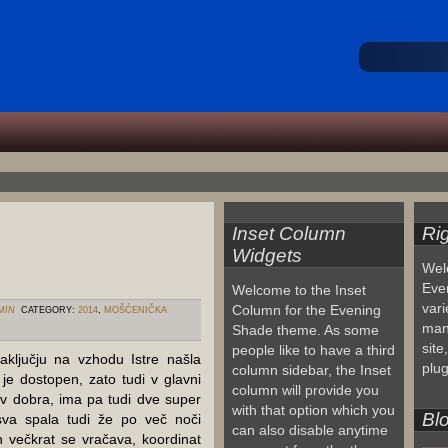
Inset Column
Ri
Widgets
Wel
Eve
Welcome to the Inset
vari
Column for the Evening
MIN
CATEGORY:
2014
,
MOŠĆENIČKA
man
Shade theme. As some
site
people like to have a third
ključju na vzhodu Istre našla
plug
column sidebar, the Inset
 je dostopen, zato tudi v glavni
column will provide you
ov dobra, ima pa tudi dve super
with that option which you
Blo
 sva spala tudi že po več noči
can also disable anytime
in večkrat se vračava, koordinat