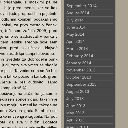
 priganjala, z moškimi pa ne
September 2014
 jih je pred menoj, ker so itak
August 2014
h ljudi, preprostih in prijetnih.
z odličnim kosilom, počakali smo
July 2014
i pokal, za prvo mesto v ženski
June 2014
nica, tečt sem začela 2009, pred
May 2014
Raje smo se zadrževali v parku v
April 2014
etjem letniku srednje šole sem
or pred izključitvijo. Največ
March 2014
vno zaradi špricanja telovadbe.
February 2014
in izvedela za dobrodelni punk
January 2014
 ljudi, zato sva vmes še skočila
November 2013
re pice. Ta večer sem se še bolj
nijem lahko počnem karkoli, grem
October 2013
ljenje je res čudovito, samo
September 2013
komplicirat! 😉
August 2013
 počivanje na plaži. Tonija sem iz
July 2013
prekrasen sončen dan, takšnih je
alo v morju, a meni kaj takega na
June 2013
voda. Sva pa igrala Scrabble cel
May 2013
ke in vse igre izgubila. Na poti
April 2013
ta, da sva v bližini Logatca
March 2013
 perutničke ter pripravila obilno