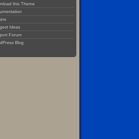
nload this Theme
umentation
gins
gest Ideas
port Forum
dPress Blog