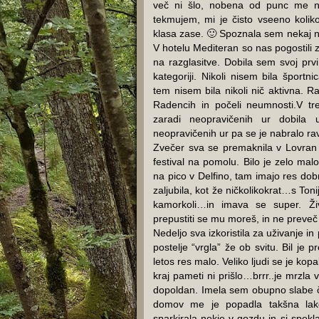
več ni šlo, nobena od punc me ni
tekmujem, mi je čisto vseeno koliko
klasa zase. 🙂 Spoznala sem nekaj novi
V hotelu Mediteran so nas pogostili 
na razglasitve. Dobila sem svoj prv
kategoriji. Nikoli nisem bila šport
tem nisem bila nikoli nič aktivna. 
Radencih in počeli neumnosti.V tr
zaradi neopravičenih ur dobila uk
neopravičenih ur pa se je nabralo ra
Zvečer sva se premaknila v Lovran 
festival na pomolu. Bilo je zelo malo
na pico v Delfino, tam imajo res dob
zaljubila, kot že ničkolikokrat…s To
kamorkoli…in imava se super. Živ
prepustiti se mu moreš, in ne preveč 
Nedeljo sva izkoristila za uživanje in
postelje “vrgla” že ob svitu. Bil je 
letos res malo. Veliko ljudi se je kop
kraj pameti ni prišlo…brrr..je mrzla 
dopoldan. Imela sem obupno slabe čr
domov me je popadla takšna lako
sparkirala nekje v gozdu in si spekla