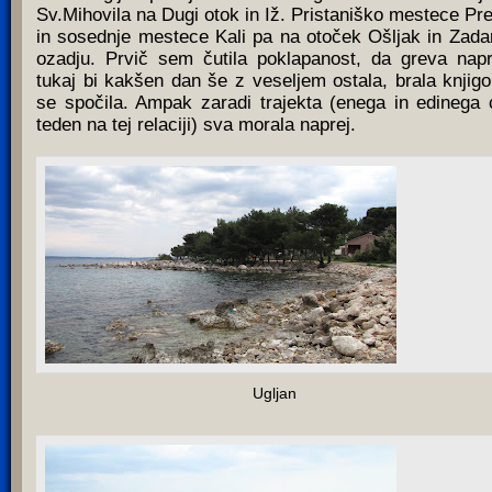
Sv.Mihovila na Dugi otok in Iž. Pristaniško mestece Pr
in sosednje mestece Kali pa na otoček Ošljak in Zada
ozadju. Prvič sem čutila poklapanost, da greva napr
tukaj bi kakšen dan še z veseljem ostala, brala knjigo
se spočila. Ampak zaradi trajekta (enega in edinega 
teden na tej relaciji) sva morala naprej.
Ugljan