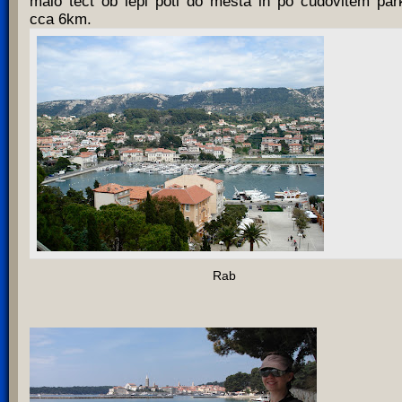
malo tečt ob lepi poti do mesta in po čudovitem par
cca 6km.
Rab