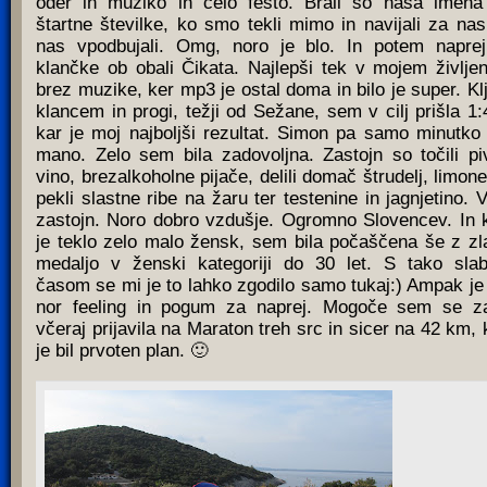
oder in muziko in celo fešto. Brali so naša imena
štartne številke, ko smo tekli mimo in navijali za nas
nas vpodbujali. Omg, noro je blo. In potem napre
klančke ob obali Čikata. Najlepši tek v mojem življen
brez muzike, ker mp3 je ostal doma in bilo je super. Kl
klancem in progi, težji od Sežane, sem v cilj prišla 1:
kar je moj najboljši rezultat. Simon pa samo minutko
mano. Zelo sem bila zadovoljna. Zastojn so točili pi
vino, brezalkoholne pijače, delili domač štrudelj, limone
pekli slastne ribe na žaru ter testenine in jagnjetino. 
zastojn. Noro dobro vzdušje. Ogromno Slovencev. In 
je teklo zelo malo žensk, sem bila počaščena še z zl
medaljo v ženski kategoriji do 30 let. S tako sla
časom se mi je to lahko zgodilo samo tukaj:) Ampak je 
nor feeling in pogum za naprej. Mogoče sem se z
včeraj prijavila na Maraton treh src in sicer na 42 km, 
je bil prvoten plan. 🙂