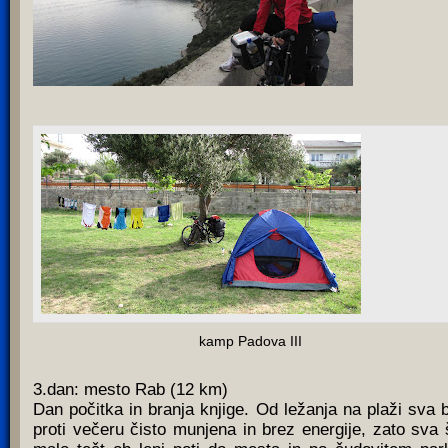
kamp Padova III
3.dan: mesto Rab (12 km)
Dan počitka in branja knjige. Od ležanja na plaži sva b
proti večeru čisto munjena in brez energije, zato sva 