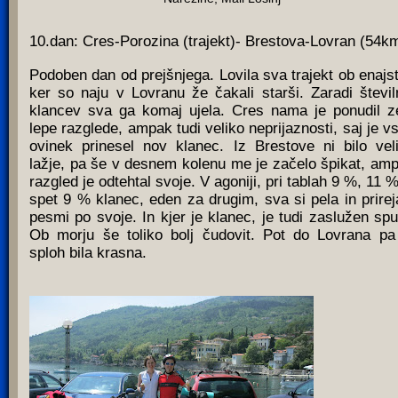
10.dan: Cres-Porozina (trajekt)- Brestova-Lovran (54k
Podoben dan od prejšnjega. Lovila sva trajekt ob enajst
ker so naju v Lovranu že čakali starši. Zaradi števil
klancev sva ga komaj ujela. Cres nama je ponudil z
lepe razglede, ampak tudi veliko neprijaznosti, saj je v
ovinek prinesel nov klanec. Iz Brestove ni bilo vel
lažje, pa še v desnem kolenu me je začelo špikat, am
razgled je odtehtal svoje. V agoniji, pri tablah 9 %, 11 %
spet 9 % klanec, eden za drugim, sva si pela in prirej
pesmi po svoje. In kjer je klanec, je tudi zaslužen spu
Ob morju še toliko bolj čudovit. Pot do Lovrana pa
sploh bila krasna.