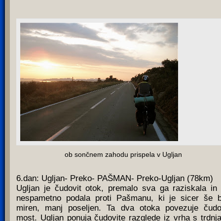
ob sončnem zahodu prispela v Ugljan
6.dan: Ugljan- Preko- PAŠMAN- Preko-Ugljan (78km)
Ugljan je čudovit otok, premalo sva ga raziskala in
nespametno podala proti Pašmanu, ki je sicer še b
miren, manj poseljen. Ta dva otoka povezuje čudo
most. Ugljan ponuja čudovite razglede iz vrha s trdnj