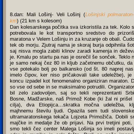
8.dan: Mali Lošinj- Veli Lošinj (
Lošinjski polmaraton
km
) (21 km s kolesom)
Dan kolesarskega počitka sva izkoristila za tek. Kolo 
potrebovala le kot transportno sredstvo do prizori
maratona v Velem Lošinju in za kruzanje ob obali. Čudo
tek ob morju. Zjutraj nama je skoraj burja odpihnila šot
saj nisva mogla zabiti klinov zaradi kamenja in dežev
je. Kmalu po startu pa nas je osrečil še sonček. Teklo 
je samo nekaj čez 80 in kljub začetnemu občutku, da
vse potekalo bolj po balkansko (od št. 80 naprej nas
imelo čipov, ker niso pričakovali take udeležbe), je
koncu izpadel kot fenomenalno organiziran maraton. D
so vse od sebe in se maksimalno potrudili. Organizator
bil zelo zadovoljen, saj so tekli reprezentanti Srbi
Bosne, Madžarske, naš Primož Kobe (ki žal ni prišel
cilja), dva Etiopijca…skratka močna udeležba, kl
majhnemu številu ljudi. Opazila sem tudi slovensk
ultramaratonskega tekača Lojzeta Primožiča. Dobili 
majčke in medalje že ob prijavi. Na prvi tretjini poti,
smo tekli čez center Malega Lošinja so imeli postavl