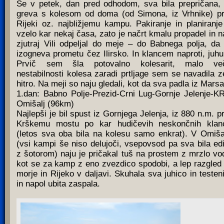
Še v petek, dan pred odhodom, sva bila prepričana,
greva s kolesom od doma (od Simona, iz Vrhnike) pr
Rijeki oz. najbližjemu kampu. Pakiranje in planiranje
vzelo kar nekaj časa, zato je načrt kmalu propadel in n
zjutraj Vili odpeljal do meje – do Babnega polja, da
izogneva prometu čez Ilirsko. In klancem naproti, juhu
Prvič sem šla potovalno kolesarit, malo več
nestabilnosti kolesa zaradi prtljage sem se navadila z
hitro. Na meji so naju gledali, kot da sva padla iz Mars
1.dan: Babno Polje-Prezid-Crni Lug-Gornje Jelenje-K
Omišalj (96km)
Najlepši je bil spust iz Gornjega Jelenja, iz 880 n.m. pr
Krškemu mostu po kar hudičevih neskončnih klan
(letos sva oba bila na kolesu samo enkrat). V Omiša
(vsi kampi še niso delujoči, vsepovsod pa sva bila ed
z šotorom) naju je pričakal tuš na prostem z mrzlo vo
kot se za kamp z eno zvezdico spodobi, a lep razgled
morje in Rijeko v daljavi. Skuhala sva juhico in testen
in napol ubita zaspala.