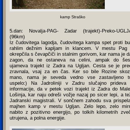
kamp Straško
5.dan: Novalja-PAG- Zadar (trajekt)-Preko-UGL
(96km)
Iz čudovitega lagodja, čudovitega kampa spet proti bur
rahlim dežnim kapljam in klancem. V mestu Pag
okrepčila s čevapčiči in stalnim gorivom, kar nama je d
zagon, da ne ostaneva na celini, ampak do šes
ujameva trajekt iz Zadra na Ugljan. Cesta se je pre
zravnala, vsaj za en čas. Ker so bile Rozine sko
mano, nama je seveda vedno vse zastavljeno t
uspelo:) Na Jadroliniji v Zadru slučajno prideva
informacije, da v petek vozi trajekt iz Zadra do Mal
Lošinja, kar naju odreši vožje nazaj po sicer lepi, a te
Jadranski magistrali. V sončnem zahodu sva prispel
majhen kamp v mestu Ugljan. Zelo lepo, zelo mir
nabito z pozitivno energijo, po tolkih kilometrih zve
utrujena, a polna energije.