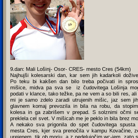
9.dan: Mali Lošinj- Osor- CRES- mesto Cres (54km)
Najhujši kolesarski dan, kar sem jih kadarkoli dožive
Po teku bi kakšen dan bilo treba počivati in sprost
mišice, midva pa sva se iz čudovitega Lošinja mo
podati v klance, tako težke, pa ne vem a so bili res, ali
mi je samo zdelo zaradi utrujenih mišic, jaz sem ji
glavnem komaj prevozila in bila na robu, da stopi
kolesa in ga zabrišem v prepad. S solznimi očmi 
preklela cel svet. V mišicah me je peklo in bila brez mo
A nekako sva prigonila do spet čudovitega spusta
mesta Cres, kjer sva prenočila v kampu Kovačine, z
urejenem, tik ob morju, a z nedelujočim wc-jem, zato 