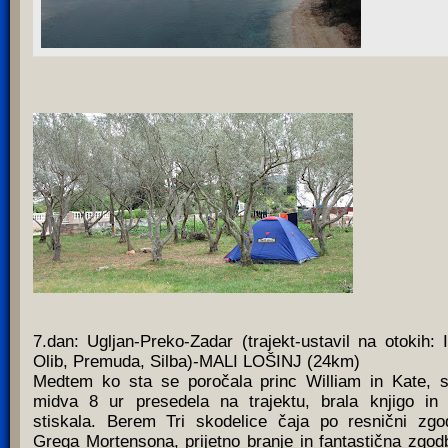
7.dan: Ugljan-Preko-Zadar (trajekt-ustavil na otokih: I
Olib, Premuda, Silba)-MALI LOŠINJ (24km)
Medtem ko sta se poročala princ William in Kate, 
midva 8 ur presedela na trajektu, brala knjigo in
stiskala. Berem Tri skodelice čaja po resnični zgo
Grega Mortensona, prijetno branje in fantastična zgod