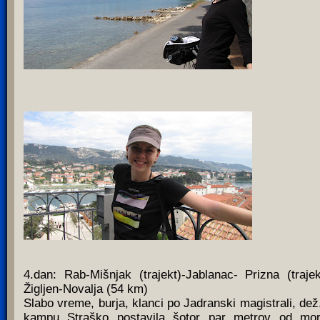
4.dan: Rab-Mišnjak (trajekt)-Jablanac- Prizna (trajek
Žigljen-Novalja (54 km)
Slabo vreme, burja, klanci po Jadranski magistrali, dež
kampu Straško postavila šotor par metrov od mor