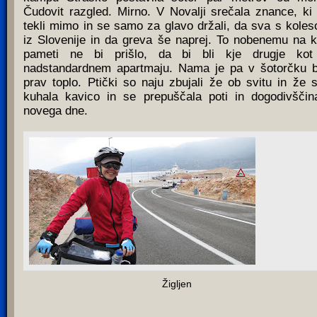
Čudovit razgled. Mirno. V Novalji srečala znance, ki
tekli mimo in se samo za glavo držali, da sva s kole
iz Slovenije in da greva še naprej. To nobenemu na k
pameti ne bi prišlo, da bi bli kje drugje ko
nadstandardnem apartmaju. Nama je pa v šotorčku b
prav toplo. Ptički so naju zbujali že ob svitu in že 
kuhala kavico in se prepuščala poti in dogodivšči
novega dne.
Žigljen