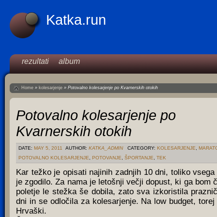
Katka.run
rezultati
album
Home
»
kolesarjenje
»
Potovalno kolesarjenje po Kvarnerskih otokih
Potovalno kolesarjenje po
Kvarnerskih otokih
DATE:
MAY 5, 2011
AUTHOR:
KATKA_ADMIN
CATEGORY:
KOLESARJENJE
,
MARAT
POTOVALNO KOLESARJENJE
,
POTOVANJE
,
ŠPORTANJE
,
TEK
Kar težko je opisati najinih zadnjih 10 dni, toliko vsega
je zgodilo. Za nama je letošnji večji dopust, ki ga bom 
poletje le stežka še dobila, zato sva izkoristila prazni
dni in se odločila za kolesarjenje. Na low budget, torej
Hrvaški.