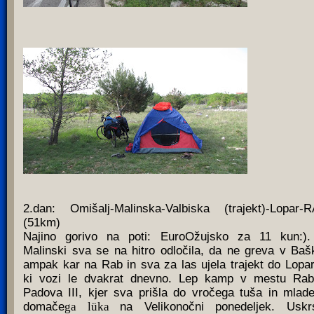
2.dan: Omišalj-Malinska-Valbiska (trajekt)-Lopar-
(51km)
Najino gorivo na poti: EuroOžujsko za 11 kun:)
Malinski sva se na hitro odločila, da ne greva v Baš
ampak kar na Rab in sva za las ujela trajekt do Lopar
ki vozi le dvakrat dnevno. Lep kamp v mestu Ra
Padova III, kjer sva prišla do vročega tuša in mlad
domače
ga l
ü
ka
na Velikonočni ponedeljek. Uskr