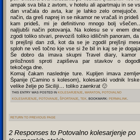
ampak sva bila z avtom, v hotelu ali apartmaju in se v
dan vračala do avta, kar je lahko zelo omejujoče.
način, da greš naprej in se nikamor ne vračaš in prideš
kam prideš, mi je definitivno mnogo bolj všečen
najljubši način potovanja. Na kolesu se v enem dn
zgodi toliko stvari, prevoziš toliko idiličnih panoram, da
ti prejšnji dan zdi, kot da se je zgodil prejšnji mes
sploh ne veš točno kje vse si že bil in kaj se je dogaja
Še dobro da imava skupni Travel diary, kamor
priložnosti sproti zapiševa par stavkov o dogod
tekočega dne.
Komaj čakam naslednje ture. Kupljen imava zemlje
Španije (Camino s kolesom), kolesarski vodnik Irske
velike želje po Siciliji… toliko zaenkrat 🙂
THIS ENTRY WAS POSTED IN
KOLESARJENJE
,
MARATON
,
POTOVALNO
KOLESARJENJE
,
POTOVANJE
,
ŠPORTANJE
,
TEK
. BOOKMARK:
PERMALINK
.
RETURN TO PREVIOUS PAGE
2 Responses to
Potovalno kolesarjenje po