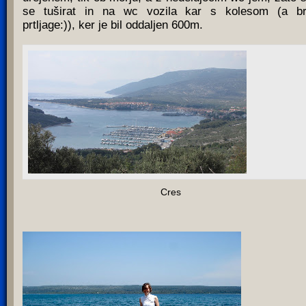
se tuširat in na wc vozila kar s kolesom (a b
prtljage:)), ker je bil oddaljen 600m.
Cres