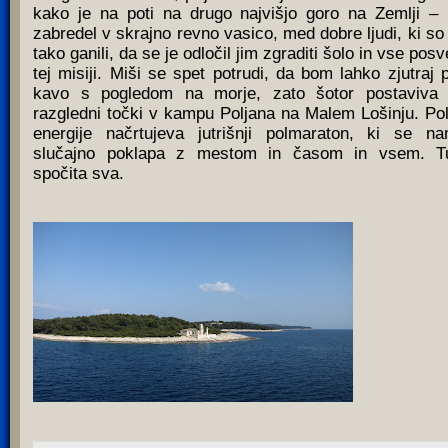
kako je na poti na drugo najvišjo goro na Zemlji –
zabredel v skrajno revno vasico, med dobre ljudi, ki so
tako ganili, da se je odločil jim zgraditi šolo in vse posve
tej misiji. Miši se spet potrudi, da bom lahko zjutraj p
kavo s pogledom na morje, zato šotor postaviva
razgledni točki v kampu Poljana na Malem Lošinju. Po
energije načrtujeva jutrišnji polmaraton, ki se n
slučajno poklapa z mestom in časom in vsem. T
spočita sva.