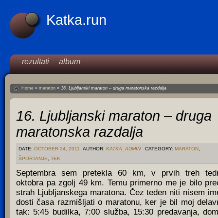
Katka.run
rezultati
album
Home
»
maraton
»
16. Ljubljanski maraton – druga maratonska razdalja
16. Ljubljanski maraton – druga
maratonska razdalja
DATE:
OCTOBER 24, 2011
AUTHOR:
KATKA_ADMIN
CATEGORY:
MARATON
,
ŠPORTANJE
,
TEK
Septembra sem pretekla 60 km, v prvih treh ted
oktobra pa zgolj 49 km. Temu primerno me je bilo pre
strah Ljubljanskega maratona. Čez teden niti nisem im
dosti časa razmišljati o maratonu, ker je bil moj delav
tak: 5:45 budilka, 7:00 služba, 15:30 predavanja, do