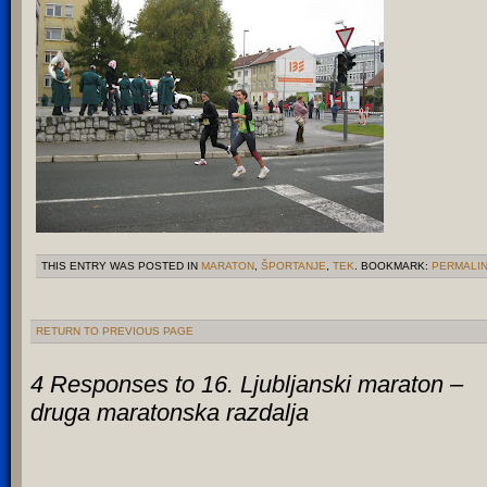
THIS ENTRY WAS POSTED IN
MARATON
,
ŠPORTANJE
,
TEK
. BOOKMARK:
PERMALI
RETURN TO PREVIOUS PAGE
4 Responses to
16. Ljubljanski maraton –
druga maratonska razdalja