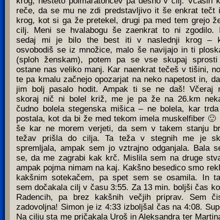
krog, nešteto polmaratoncev pa desno v cilj. Včasih 
reče, da se mu ne zdi predstavljivo it še enkrat tečt i
krog, kot si ga že pretekel, drugi pa med tem grejo ž
cilj. Meni se hvalabogu še zaenkrat to ni zgodilo.
sedaj mi je bilo the best iti v naslednji krog – 
osvobodiš se iz množice, malo še navijajo in ti plosk
(sploh ženskam), potem pa se vse skupaj sprosti
ostane nas veliko manj. Kar naenkrat tečeš v tišini, n
te pa kmalu začnejo opozarjat na neko napetost in, da
jim bolj pasalo hodit. Ampak ti se ne daš! Včeraj
skoraj nič ni bolel križ, me je pa že na 26.km ne
čudno bolela stegenska mišica – ne bolela, kar trda
postala, kot da bi že med tekom imela muskelfiber 🙂
še kar ne morem verjeti, da sem v takem stanju b
težav prišla do cilja. Ta teža v stegnih me je s
spremljala, ampak sem jo vztrajno odganjala. Bala 
se, da me zagrabi kak krč. Mislila sem na druge stva
ampak pojma nimam na kaj. Kakšno besedico smo rekl
kakšnim sotekačem, pa spet sem se osamila. In t
sem dočakala cilj v času 3:55. Za 13 min. boljši čas ko
Radencih, pa brez kakšnih večjih priprav. Sem či
zadovoljna! Simon je iz 4:33 izboljšal čas na 4:08. Sup
Na cilju sta me pričakala Uroš in Aleksandra ter Martin