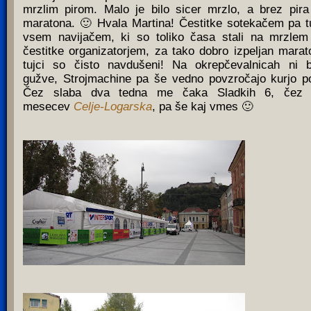
mrzlim pirom. Malo je bilo sicer mrzlo, a brez pira
maratona. 🙂 Hvala Martina! Čestitke sotekačem pa t
vsem navijačem, ki so toliko časa stali na mrzlem
čestitke organizatorjem, za tako dobro izpeljan marat
tujci so čisto navdušeni! Na okrepčevalnicah ni b
gužve, Strojmachine pa še vedno povzročajo kurjo po
Čez slaba dva tedna me čaka Sladkih 6, čez 
mesecev
Celje-Logarska
, pa še kaj vmes 🙂