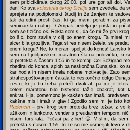
sem pribiciklirala okrog 20:00, pol ure gor ali dol. V
dan! Ko sva
kolesarila okrog Sicilije
sem zvedela, da 
sprejeta na podiplomski študij in že žanjem te sadov
tak da edini prosti čas, ki ga imam, porabim za pisa
seminarskih nalog. :/ Ampak nedelja je prišla in počut
sem se fizično ok. Rekla sem si, da če mi že prvi krog
bo šlo, bom zavila v cilj po enem krogu. Ta misel mi
sicer bila grozljiva. Tega si res nisem želela, se predat
enem krogu? Ne, to moram speljat do konca! Lansko l
sem na Ljubljanskem maratonu šla na polovičko, ki 
jo pretekla s časom 1:55 in to komaj! Cel Bežigrad me
zbediral do konca, sploh pa neskončna Dunajska, ko 
kar hodla in nisem imela nobene motivacije. Zato se
strahospoštovanjem čakala to neskončno dolgo Dunaj
cesto, ki jo bo treba pretečt dvakrat, pa mi je letos
celem maratonu bilo bistveno lažje obakrat, kot l
enkrat. Hja, pomembno je kakšen dan imaš, predvsem
kakšne misli imaš v glavi! Zgodilo sem mi je isto ko
Radencih
– prvi krog sem pretekla brez težav, z veli
užitkom in lahkotno, vendar s preudarnim tempom, nič
nisem forsirala. Počasi pa ziher! 🙂 Mislim, da sem
pretekla s časom 1:55. In že so me usmerjali levo v d