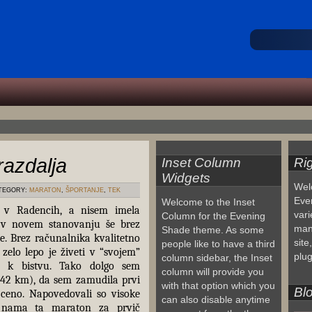
razdalja
Inset Column
Ri
Widgets
Wel
TEGORY:
MARATON
,
ŠPORTANJE
,
TEK
Eve
Welcome to the Inset
 v Radencih, a nisem imela
vari
Column for the Evening
va v novem stanovanju še brez
man
Shade theme. As some
če. Brez računalnika kvalitetno
site
people like to have a third
zelo lepo je živeti v “svojem”
plug
column sidebar, the Inset
m k bistvu. Tako dolgo sem
column will provide you
42 km), da sem zamudila prvi
with that option which you
Blo
 ceno. Napovedovali so visoke
can also disable anytime
o nama ta maraton za prvič