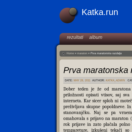
Katka.run
rezultati
album
Home
»
maraton
»
Prva maratonska razdalja
Prva maratonska 
DATE:
MAY 28, 2011
AUTHOR:
KATKA_ADMIN
CA
Dober teden je že od maratona
priložnosti opisati vtisov, saj s
interneta. Kar sicer sploh ni mote
preživljava skupne popoldneve. In 
stanovanjčku. Naj se pa vrne
omahovala s prijavo na maraton (
rok prijave in zato plačala polno
tempareture, izkušeni tekači s