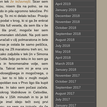
šen tek
že težavnejši
. Sicer sem
April 2019
u, nisem šla na polno, se na
January 2019
odo in pila ogromno tekočine. Pri
og. To mi ni delalo težav. Pravijo
December 2018
 podat v krog, ki si ga že enkrat
November 2018
bla full vesela, da sem šla v še
October 2018
 šla prvič, mogoče ker sem
September 2018
nomenalen občutek. Na poti sem
račali v cilj polmaratona in šele
August 2018
n nas je ostala še samo peščica,
July 2018
zaj na 29.maratonu treh src, ko
May 2018
ako zaljubila v tek (in v Simona
April 2018
čutila željo po teku in ko sem ga
a in fenomenalne volje, sem
March 2018
kla. Takrat sem mi je ena ura
January 2018
edosegljivega in mogočnega, o
November 2017
, ker to ni bilo v mojih mejah
October 2017
poldan sva v Prvo ligo šla kupit
ke. In tako sem počasi začela.
September 2017
 okrog Vodnikove in Celovške,
August 2017
a v 15ih minutah in to je bil
July 2017
e imel idejo tečt svoj prvi
January 2017
nu, pa sem ga izzivala, da če