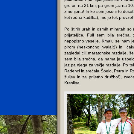
gre on na 21 km, pa grem jaz na 10.
zmenjena! In ko sem jeseni to deset
kot redna kadilka), me je tek prevzel 
Po štirih urah in osmih minutah so 
prijateljice. Full sem bila srečna,
nepopisno veselje. Kmalu se nam je 
pirom (neskončno hvala!:)) in čak
zagledal cilj maratonske razdalje, š
sem bila srečna, da nama je uspelo
jaz pa njega za večje razdalje. Po te
Radenci in srečala Špelo, Petra in 
žuljev in za prijetno družbo!), zve
Kreslina.