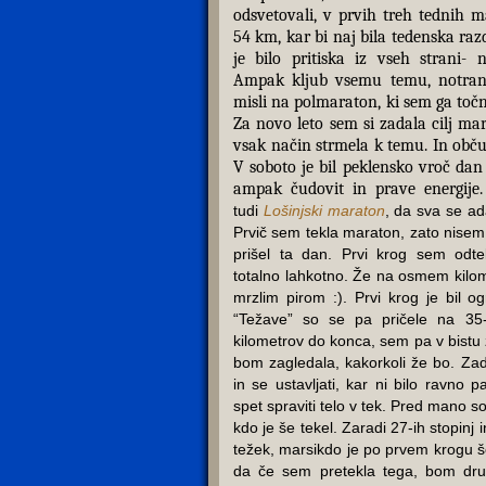
odsvetovali, v prvih treh tednih 
54 km, kar bi naj bila tedenska raz
je bilo pritiska iz vseh strani- 
Ampak kljub vsemu temu, notranj
misli na polmaraton, ki sem ga točn
Za novo leto sem si zadala cilj ma
vsak način strmela k temu. In obču
V soboto je bil peklensko vroč dan
ampak čudovit in prave energije.
tudi
Lošinjski maraton
, da sva se ad
Prvič sem tekla maraton, zato nisem 
prišel ta dan. Prvi krog sem odte
totalno lahkotno. Že na osmem kilomet
mrzlim pirom :). Prvi krog je bil o
“Težave” so se pa pričele na 3
kilometrov do konca, sem pa v bistu ž
bom zagledala, kakorkoli že bo. Zad
in se ustavljati, kar ni bilo ravno p
spet spraviti telo v tek. Pred mano so
kdo je še tekel. Zaradi 27-ih stopinj i
težek, marsikdo je po prvem krogu šel 
da če sem pretekla tega, bom drug