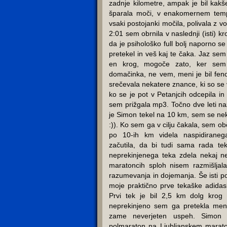
zadnje kilometre, ampak je bil kak
šparala moči, v enakomernem temp
vsaki postojanki močila, polivala z v
2:01 sem obrnila v naslednji (isti) kr
da je psihološko full bolj naporno se
pretekel in veš kaj te čaka. Jaz sem 
en krog, mogoče zato, ker sem
domačinka, ne vem, meni je bil fe
srečevala nekatere znance, ki so se v
ko se je pot v Petanjcih odcepila i
sem prižgala mp3. Točno dve leti na
je Simon tekel na 10 km, sem se nek
:)). Ko sem ga v cilju čakala, sem ob
po 10-ih km videla naspidiraneg
začutila, da bi tudi sama rada te
neprekinjenega teka zdela nekaj n
maratoncih sploh nisem razmišljala
razumevanja in dojemanja. Še isti po
moje praktično prve tekaške adidas
Prvi tek je bil 2,5 km dolg krog
neprekinjeno sem ga pretekla mend
zame neverjeten uspeh. Simon j
polmaraton na Ljubljanskem marato