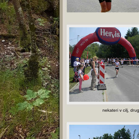
nekateri v cilj, dru