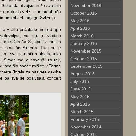
 Sekunda, dvajset in že sva bila
November 2016
ko pretekla v 47.-ih minutah (še
October 2016
in postal del mojega življenja.
May 2016
April 2016
me v cilju pričakale moje drage
 zadovoljna, na cilju je vladalo
March 2016
pridružila še S., spet z mrzlim
January 2016
ali smo še Simona. Tudi on je
November 2015
e prej sva se močno objela, tako
October 2015
. Simon me je navdušil za tek,
ku sva šla spočit mišice v Terme
September 2015
Roberta (hvala za nasvete oskrbe
August 2015
čer pa sva še poslušala koncert
July 2015
June 2015
May 2015
April 2015
March 2015
February 2015
November 2014
October 2014