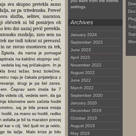
you want from the theme
Dow
maja sva skupno pretekla samo
settings.
dalja, ne pa tritedenska. Preveč
Doc
nova služba, selitev, maraton.
Plu
Archives
i občutek ni bil pomirjen ob
Sug
o leto dni nazaj prvič pretekla.
Sup
ratonsko razdaljo, zato sem na
January 2024
tek me tudi tokrat ni prevaral.
Wor
September 2023
 in ne ravno enostaven za tek,
June 2023
 Z
gleda, da nama je pomagal
April 2023
aptirala na kakšno stopinjo več.
vedela kaj naj pričakujem. In je
November 2022
kla brez težav, brez bolečine,
August 2022
ru naju je čakala prijateljica z
June 2022
grevanje, drugi je pa šel zares.
March 2022
5-em. Čeprav sem imela še 7
e videla cilj, vedela sem, da ga
September 2020
nje kilometre sem začela hoditi
January 2020
ametno, saj je bila prava misija
December 2019
 hodili, za mano so hodili, redko
October 2019
n asfalta je bil ta maraton precej
kar v cilj. Več ljudi mi je reklo,
August 2019
e še lažje. Malo krize je bilo
May 2019