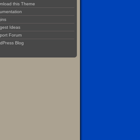
nload this Theme
umentation
gins
gest Ideas
port Forum
dPress Blog