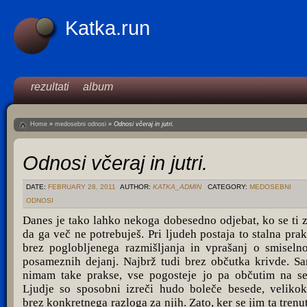
Katka.run
rezultati
album
Home
»
medosebni odnosi
»
Odnosi včeraj in jutri.
Odnosi včeraj in jutri.
DATE:
FEBRUARY 28, 2011
AUTHOR:
KATKA_ADMIN
CATEGORY:
MEDOSEBNI
ODNOSI
Danes je tako lahko nekoga dobesedno odjebat, ko se ti z
da ga več ne potrebuješ. Pri ljudeh postaja to stalna prak
brez poglobljenega razmišljanja in vprašanj o smiselno
posameznih dejanj. Najbrž tudi brez občutka krivde. S
nimam take prakse, vse pogosteje jo pa občutim na se
Ljudje so sposobni izreči hudo boleče besede, velikok
brez konkretnega razloga za njih. Zato, ker se jim ta trenu