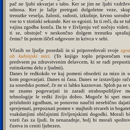
pač ne ljubi ukvarjat s tabo. Ker se jim ne ljubi vzdržev
odnosa. Ker je lažje pretrgati dolgoletne veze, sku
trenutke veselja, žalosti, radosti, izkušnje, krvno sorodst
vse to v stotinki sekunde. Ker so egoisti. In ti reči, da se tu
vajina zgodba konča. Da te v življenju več nočejo videti.
ti se, obstoječ v neskončno dolgem trenutku sprašuj
čemu? In potem iščeš odgovore in krivca v sebi.
Včasih so ljudje posedali in si pripovedovali svoje
zgo
ob kuhinjski mizi
. (To knjigo toplo priporočam vs
predvsem pa zdravstvenim delavcem, ki se radi prepust
rutinskemu delu z ljudmi).
Danes le redkokdo ve kaj pomeni obsedeti za mizo in s
kom pogovarjati. Danes ni časa. Danes se izstavljajo rač
za sosedsko pomoč, če ne si lahko kaznovan. Sploh pa se 
ne znamo pogovarjati in zaradi strahospoštljive m
tehnologije le redki živijo dobro. Mogoče bi spet mor
prisluhniti zgodbam, se ponovno naučiti nesebično dajati
sprejemati, prepoznati pomen v majhnih stvareh in bogatet
vsakdanjimi običajnimi življenjskimi dogodki. Morali bi
vzeti čas za ljudi. In nenazadnje, bolj bi morali spoštov
čustva in ceniti ljubezen.