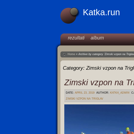
Katka.run
rezultati
album
Home
»
Archive by category 'Zimski vzpon na Triglav
Category:
Zimski vzpon na Trig
Zimski vzpon na Tr
DATE:
APRIL 23, 2019
AUTHOR:
KATKA_ADMIN
C
ZIMSKI VZPON NA TRIGLAV