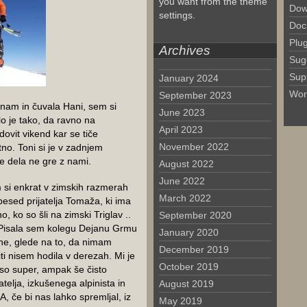
you want from the theme
Dow
settings.
Doc
Plu
Archives
Sug
Sup
January 2024
Wor
September 2023
 nam in čuvala Hani, sem si
June 2023
lo je tako, da ravno na
April 2023
dovit vikend kar se tiče
November 2022
no. Toni si je v zadnjem
ce dela ne gre z nami.
August 2022
June 2022
m si enkrat v zimskih razmerah
March 2022
esed prijatelja Tomaža, ki ima
, ko so šli na zimski Triglav ..
September 2020
. Pisala sem kolegu Dejanu Grmu
January 2020
ene, glede na to, da nimam
December 2019
ti nisem hodila v derezah. Mi je
October 2019
 so super, ampak še čisto
atelja, izkušenega alpinista in
August 2019
če bi nas lahko spremljal, iz
May 2019