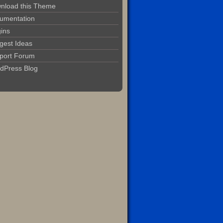
nload this Theme
umentation
gins
gest Ideas
port Forum
dPress Blog