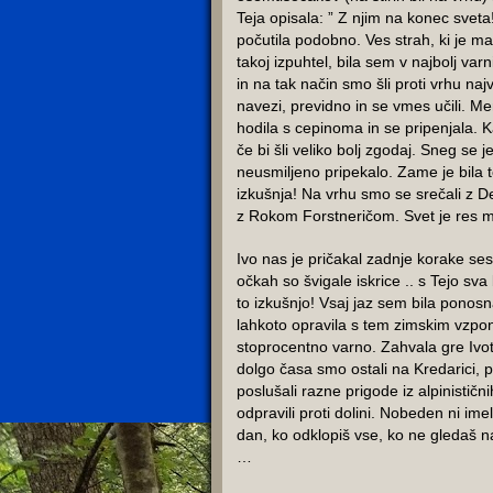
Teja opisala: ” Z njim na konec sveta
počutila podobno. Ves strah, ki je ma
takoj izpuhtel, bila sem v najbolj va
in na tak način smo šli proti vrhu naj
navezi, previdno in se vmes učili. Me
hodila s cepinoma in se pripenjala. Ka
če bi šli veliko bolj zgodaj. Sneg se 
neusmiljeno pripekalo. Zame je bila 
izkušnja! Na vrhu smo se srečali z D
z Rokom Forstneričom. Svet je res m
Ivo nas je pričakal zadnje korake sest
očkah so švigale iskrice .. s Tejo sva 
to izkušnjo! Vsaj jaz sem bila ponos
lahkoto opravila s tem zimskim vzpo
stoprocentno varno. Zahvala gre Ivotu
dolgo časa smo ostali na Kredarici, poj
poslušali razne prigode iz alpinističn
odpravili proti dolini. Nobeden ni imel
dan, ko odklopiš vse, ko ne gledaš n
…