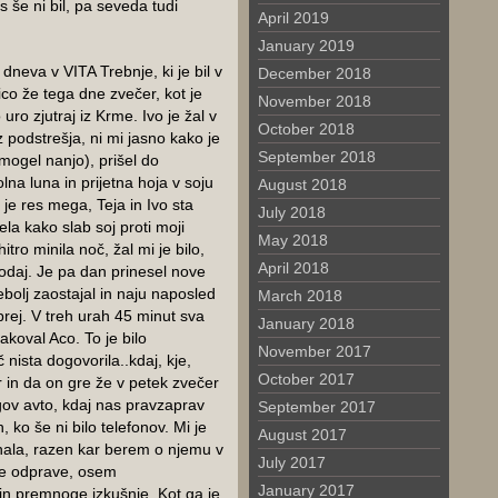
 še ni bil, pa seveda tudi
April 2019
January 2019
 dneva v VITA Trebnje, ki je bil v
December 2018
co že tega dne zvečer, kot je
November 2018
uro zjutraj iz Krme. Ivo je žal v
October 2018
 podstrešja, ni mi jasno kako je
September 2018
mogel nanjo), prišel do
lna luna in prijetna hoja v soju
August 2018
je res mega, Teja in Ivo sta
July 2018
ela kako slab soj proti moji
May 2018
itro minila noč, žal mi je bilo,
April 2018
godaj. Je pa dan prinesel nove
ebolj zaostajal in naju naposled
March 2018
prej. V treh urah 45 minut sva
January 2018
čakoval Aco. To je bilo
November 2017
 nista dogovorila..kdaj, kje,
October 2017
in da on gre že v petek zvečer
gov avto, kdaj nas pravzaprav
September 2017
, ko še ni bilo telefonov. Mi je
August 2017
nala, razen kar berem o njemu v
July 2017
lne odprave, osem
January 2017
 in premnoge izkušnje. Kot ga je