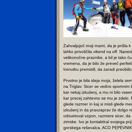
Zahvaljujoč moji mami, da je prišla k
lahko privoščila vikend na off. Nanes
velikonočne praznike, a bil je tako ču
vremena, da je bilo že preveč perfekt
trenutku premislil, da zaradi preobili
Prvotno je bila ideja moja, želela se
na Triglav. Sicer se vedno spomnim b
kar nekaj izkušenj, a mu ni bilo vseeno
kar precej zahtevno se mu je zdelo
glede razmer in kaj si misli glede m
izkušenj in da pravzaprav že dolgo ni
odsvetoval vzpon, razmere sicer, da
zimske. Ivo je kontaktiral svojega prij
gorskega reševalca, ACO PEPEVNIKA, 