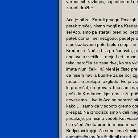
varnostnih razlogov, saj noben od nas
zaradi družbe.
Aco je bil za. Zaradi prvega Raidlight
petek zvečer, nismo mogli na Kredari
šel Aco, smo pa startali pred pol peto 
petek doma imel nezgodo, padel je iz
s poškodovano peto (sploh stopiti ni 
Kredarice. Noč je bila prečudovita, po
naglavnih svetilk … moja Led Lanser 
takoj naročila še zase dve, ko sta vid
imata njuni čelki. 🙂 Meni je čisto preh
da nisem navila budilke za še bolj z
radosti in prelepe razglede. Ivo je vs
le prepričal, da greva s Tejo sami na
prišli do Kredarice, kjer nas je že pri
neverjetno .. Ivo in Aco se namreč nič
kako … samo da v soboto gremo gor 
prespat. Na izhodišču smo videli nje
pričakuje, pa nismo vedeli. Kot včasih
bilo všeč. Acota pred tem nisem poz
Berljakovi knjigi. Za seboj ima števi
osemtisočakov (na štirih bil na vrhu)