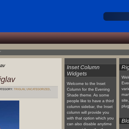
'
lav
Inset Column
Ri
Widgets
iglav
Wel
Eve
Welcome to the Inset
vari
Column for the Evening
ATEGORY:
TRIGLAV
,
UNCATEGORIZED
,
man
Shade theme. As some
site
people like to have a third
plug
column sidebar, the Inset
column will provide you
with that option which you
Blo
can also disable anytime