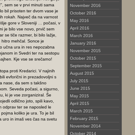
!”, sem se v prvi minuti sama
November 2016
lo bil prisoten ter dvom vase je
October 2016
rnih rokah. Največ da na varnost
May 2016
višje gore v Sloveniji … počasi, v
April 2016
ni je bilo vse novo, prvič sem
r se tiče razmer, bi bilo lažje,
March 2016
je hitro mehčal. Sonce je
January 2016
to učna ura in res nepozabna
November 2015
ejanom in Svedri ter na sestopu
October 2015
ajhen. Kje vse se srečamo!
September 2015
opa proti Kredarici. V najinih
August 2015
bili evforični in prezadovoljni s
July 2015
na nase, da sem s takšno
June 2015
nom. Seveda počasi, a sigurno,
, ki je vse zorganiziral. Še
May 2015
edli odlično joto, spili kavo,
April 2015
ih odprav ter se naposled le
March 2015
 pojma koliko je ura. To je bil
February 2015
a uro in imaš ves čas na svetu
November 2014
October 2014