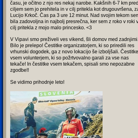
času, je očitno z njo res nekaj narobe. Kakšnih 6-7 km pre
ciljem sem jo prehitela in v cilj pritekla kot drugouvršena, z
Lucijo Krkoč. Čas pa 3 ure 12 minut. Nad svojim tekom se
bila zadovoljna in najbolj presrečna, ker sem z roko v roki 
cilj pritekla z mojo malo princesko. <3
V Vipavi smo preživeli ves vikend, šli domov med zadnjimi
Bilo je prelepo! Čestitke organizatorjem, ki so priredili res
vrhunski dogodek, ga z novo lokacijo še izboljšali. Čestitk
vsem volunterjem, ki so požrtvovalno garali za vse nas
tekače! In čestitke vsem tekačem, spisali smo nepozabne
zgodbe!!
Se vidimo prihodnje leto!