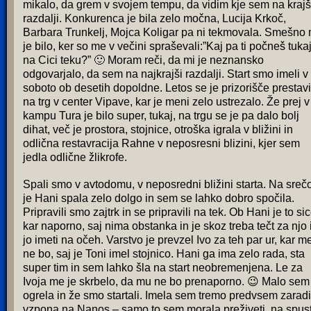
mikalo, da grem v svojem tempu, da vidim kje sem na krajš
razdalji. Konkurenca je bila zelo močna, Lucija Krkoč,
Barbara Trunkelj, Mojca Koligar pa ni tekmovala. Smešno 
je bilo, ker so me v večini spraševali:”Kaj pa ti počneš tuka
na Cici teku?” 🙂 Moram reči, da mi je neznansko
odgovarjalo, da sem na najkrajši razdalji. Start smo imeli v
soboto ob desetih dopoldne. Letos se je prizorišče prestavi
na trg v center Vipave, kar je meni zelo ustrezalo. Že prej v
kampu Tura je bilo super, tukaj, na trgu se je pa dalo bolj
dihat, več je prostora, stojnice, otroška igrala v bližini in
odlična restavracija Rahne v neposresni blizini, kjer sem
jedla odlične žlikrofe.
Spali smo v avtodomu, v neposredni bližini starta. Na sreč
je Hani spala zelo dolgo in sem se lahko dobro spočila.
Pripravili smo zajtrk in se pripravili na tek. Ob Hani je to si
kar naporno, saj nima obstanka in je skoz treba tečt za njo 
jo imeti na očeh. Varstvo je prevzel Ivo za teh par ur, kar m
ne bo, saj je Toni imel stojnico. Hani ga ima zelo rada, sta
super tim in sem lahko šla na start neobremenjena. Le za
Ivoja me je skrbelo, da mu ne bo prenaporno. 😉 Malo sem
ogrela in že smo startali. Imela sem tremo predvsem zaradi
vzpona na Nanos – samo to sem morala preživeti, na spus