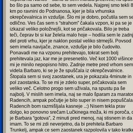
bo šlo pa samo od sebe, to sem vedela. Najprej smo tekli 
km po ravnini do Podnanosa, kjer je bila vrhunska
okrepčevalnica in vzdušje. Šlo mi je dobro, počutila sem s
odlično. Ves čas sem s “strahom” čakala vzpon, ki pa se je
izkazal veliko položnejši, kot se pričakovala. Bilo je treba
teči, čeprav bi si kar želela malo hoje – hodila sem le zadnj
del proti vrhu, kjer je naklon postal veliko strmejši. Povsod
sem imela navijače, znance, vzdušje je bilo čudovito.
Ponavadi me na vzponu prehitevajo, tokrat sem bolj
prehitevala jaz, kar me je presenetilo. Več kot 1000 višinc
mi je minilo nepopisno hitro. Zadnje metre pred vrhom sem
videla Barbaro, ki se je že spuščala iz okrepčevalnice.
Štopala sem si svoj zaostanek, ura je pokazala 4minute in
pol zaostanka. To se mi je zdelo super, pričakovala sem
veliko več. Celotno progo sem uživala, na spustu pa še
najbolj. V mislih sem imela, naj se malo šparam za marato
Radencih, ampak počutje je bilo super in nisem popuščala
Radencih bom razmišljala kasneje ..:) Nisem tekla prav
dolgo, ko ponovno srečam Lučkinega moža, ki mi poroča, 
je Barbara “gotova”, 2 minuti pred menoj, naj stisnem in da
imam. To se mi zdi neverjetno, da bi prehitela Barbaro
Trunkelj, ampak ce sem zaostanek razpolovila v tako krat