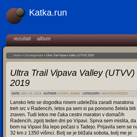
Katka.run
rezultati
album
Home
»
Uncategorized
»
Ultra Trail Vipava Valley (UTVV) 2019
Ultra Trail Vipava Valley (UTVV)
2019
DATE:
MAY 19, 2019
AUTHOR:
KATKA_ADMIN
CATEGORY:
UNCATEGORIZED
Lansko leto se dogodka nisem udeležila zaradi maratona
treh src v Radencih, letos pa sem si pa ponovno želela biti
zraven. Tudi letos me čaka cestni maraton v domačih
Radencih, zgolj teden dni po Vipavi. Sprva sem mislila, da
bom na Vipavi šla lepo počasi s Tadejo. Prijavila sem se n
32 km z 1350 višinci. Bolj se je bližala sobota, bolj me je