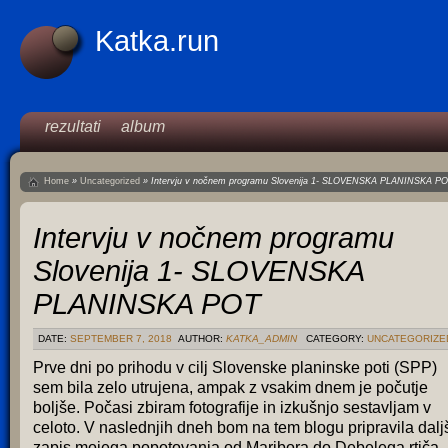
Katka.run
rezultati
album
Home
»
Uncategorized
»
Intervju v nočnem programu Slovenija 1- SLOVENSKA PLANINSKA P
Intervju v nočnem programu
Slovenija 1- SLOVENSKA
PLANINSKA POT
DATE:
SEPTEMBER 7, 2018
AUTHOR:
KATKA_ADMIN
CATEGORY:
UNCATEGORIZE
Prve dni po prihodu v cilj Slovenske planinske poti (SPP)
sem bila zelo utrujena, ampak z vsakim dnem je počutje
boljše. Počasi zbiram fotografije in izkušnjo sestavljam v
celoto. V naslednjih dneh bom na tem blogu pripravila dalj
zapis mojega popotovanja od Maribora do Debelega rtiča.