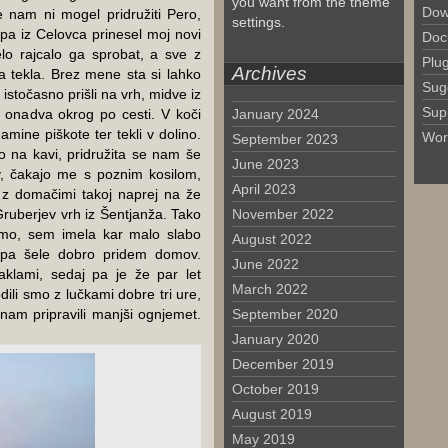
you want from the theme
Dow
 nam ni mogel pridružiti Pero,
settings.
 pa iz Celovca prinesel moj novi
Doc
lo rajcalo ga sprobat, a sve z
Plu
Archives
pa tekla. Brez mene sta si lahko
Sug
 istočasno prišli na vrh, midve iz
Sup
, onadva okrog po cesti. V koči
January 2024
amine piškote ter tekli v dolino.
Wor
September 2023
 na kavi, pridružita se nam še
June 2023
v, čakajo me s poznim kosilom,
April 2023
z domačimi takoj naprej na že
Gruberjev vrh iz Šentjanža. Tako
November 2022
mo, sem imela kar malo slabo
August 2022
 pa šele dobro pridem domov.
June 2022
klami, sedaj pa je že par let
March 2022
ili smo z lučkami dobre tri ure,
am pripravili manjši ognjemet.
September 2020
January 2020
December 2019
October 2019
August 2019
May 2019