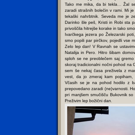
Tako me mika, da bi tekla… Žal se
zaradi strašnih bolečin v rami. Mi je
tekaški nahrbtnik. Seveda me je ze
Darinko šle peš, Kristi in Robi sta 
privoščila hitrejše korake in tako smo
Ivarčkega jezera po Železarski poti
smo popili par pirčkov, pojedli vse m
Zelo lep dan! V Ravnah se ustavimo
Natalija in Pero. Hitro šibam domo
sploh se ne preoblečem saj gremo 
skoraj tradicionalni nočni pohod na 
sem še nekaj časa preživela z ma
vest, da jo zmeraj kam popiham,
Včasih se je na pohod hodilo z ba
prepovedano zaradi (ne)varnosti. Hod
pri manjšem smučišču Bukovnik so n
Preživim lep božični dan.