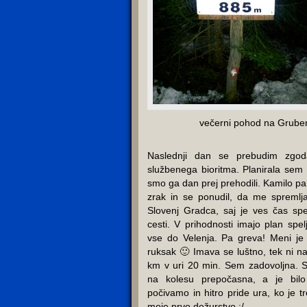
večerni pohod na Gruber
Naslednji dan se prebudim zgoda
službenega bioritma. Planirala sem 
smo ga dan prej prehodili. Kamilo pa 
zrak in se ponudil, da me spremlj
Slovenj Gradca, saj je ves čas spe
cesti. V prihodnosti imajo plan spelj
vse do Velenja. Pa greva! Meni j
ruksak 🙂 Imava se luštno, tek ni n
km v uri 20 min. Sem zadovoljna. 
na kolesu prepočasna, a je bilo
počivamo in hitro pride ura, ko je 
moje prvo dežurstvo :/