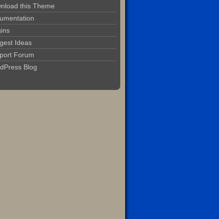
nload this Theme
umentation
gins
gest Ideas
port Forum
dPress Blog