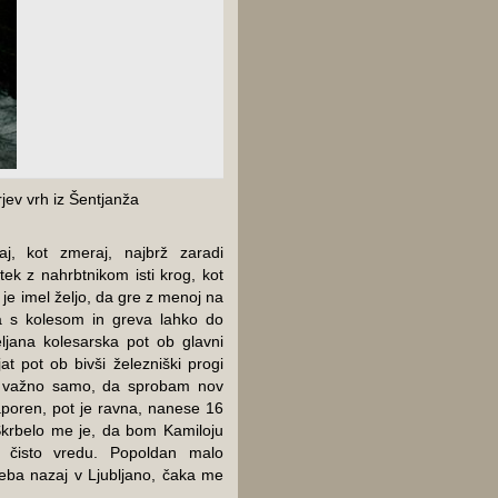
jev vrh iz Šentjanža
j, kot zmeraj, najbrž zaradi
tek z nahrbtnikom isti krog, kot
je imel željo, da gre z menoj na
a s kolesom in greva lahko do
ljana kolesarska pot ob glavni
at pot ob bivši železniški progi
e važno samo, da sprobam nov
aporen, pot je ravna, nanese 16
Skrbelo me je, da bom Kamiloju
 čisto vredu. Popoldan malo
treba nazaj v Ljubljano, čaka me