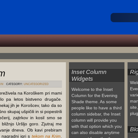
em
Inset Column
Ri
Widgets
Wel
IN
CATEGORY:
UNCATEGORIZED
Eve
Welcome to the Inset
 preživela na Koroškem pri mami
vari
Column for the Evening
ilo pa letos bistveno drugače.
man
Shade theme. As some
ekaj jih je Korošcev, tako da so
site
people like to have a third
no skupaj ušpičili in si popestrili
plug
column sidebar, the Inset
čerij, zajtrkov in kosil smo se
column will provide you
bližnjo Uršljo goro. Zjutraj me
with that option which you
Blo
ovanje dneva. Ob kavi prebiram
can also disable anytime
v nagradni igri s
tekom na Krim
.