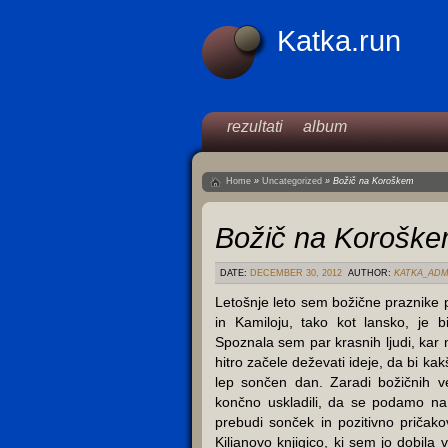
Katka.run
rezultati
album
Home
»
Uncategorized
»
Božič na Koroškem
Božič na Korošk
DATE:
DECEMBER 30, 2012
AUTHOR:
KATKA_ADM
Letošnje leto sem božične praznike
in Kamiloju, tako kot lansko, je b
Spoznala sem par krasnih ljudi, kar n
hitro začele deževati ideje, da bi kakš
lep sončen dan. Zaradi božičnih ve
končno uskladili, da se podamo na 
prebudi sonček in pozitivno pričak
Kilianovo knjigico, ki sem jo dobila 